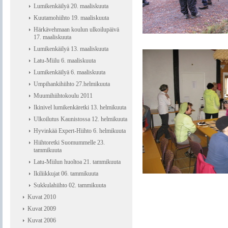
Lumikenkäilyä 20. maaliskuuta
Kuutamohiihto 19. maaliskuuta
Härkävehmaan koulun ulkoilupäivä
17. maaliskuuta
Lumikenkäilyä 13. maaliskuuta
Latu-Miilu 6. maaliskuuta
Lumikenkäilyä 6. maaliskuuta
Umpihankihiihto 27.helmikuuta
Muumihiihtokoulu 2011
Ikinivel lumikenkäretki 13. helmikuuta
Ulkoilutus Kaunistossa 12. helmikuuta
Hyvinkää Expert-Hiihto 6. helmikuuta
Hiihtoretki Suomummelle 23.
tammikuuta
Latu-Miilun huoltoa 21. tammikuuta
Ikiliikkujat 06. tammikuuta
Sukkulahiihto 02. tammikuuta
Kuvat 2010
Kuvat 2009
Kuvat 2006