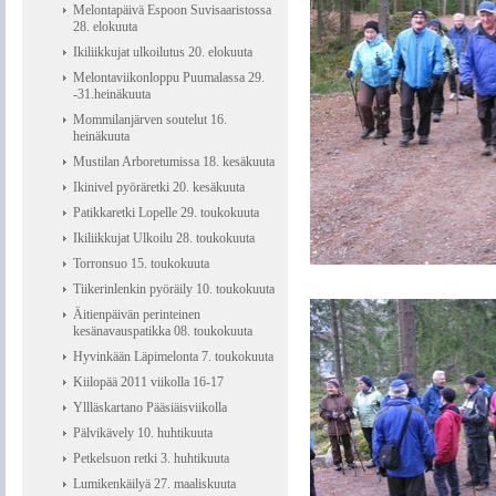
Melontapäivä Espoon Suvisaaristossa
28. elokuuta
Ikiliikkujat ulkoilutus 20. elokuuta
Melontaviikonloppu Puumalassa 29.
-31.heinäkuuta
Mommilanjärven soutelut 16.
heinäkuuta
Mustilan Arboretumissa 18. kesäkuuta
Ikinivel pyöräretki 20. kesäkuuta
Patikkaretki Lopelle 29. toukokuuta
Ikiliikkujat Ulkoilu 28. toukokuuta
Torronsuo 15. toukokuuta
Tiikerinlenkin pyöräily 10. toukokuuta
Äitienpäivän perinteinen
kesänavauspatikka 08. toukokuuta
Hyvinkään Läpimelonta 7. toukokuuta
Kiilopää 2011 viikolla 16-17
Yllläskartano Pääsiäisviikolla
Pälvikävely 10. huhtikuuta
Petkelsuon retki 3. huhtikuuta
Lumikenkäilyä 27. maaliskuuta