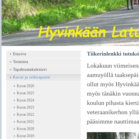
Tiikerinlenkki tutuks
Etusivu
Toiminta
Lokakuun viimeisenä 
Tapahtumakalenteri
aamuyöllä taaksepäi
Kuvat ja retkiraportit
ollut myös Hyvinkää
Kuvat 2026
myös tänäkin vuonn
Kuvat 2025
Kuvat 2024
koulun pihasta kiert
Kuvat 2023
veteraanikerhon yllä
Kuvat 2022
pääsimme nauttimaan
Kuvat 2021
Kuvat 2020
Kuvat 2019