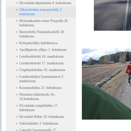
Hyvinkään läpimelonta 4. toukokuuta
Tiikerinlenkin avauspyöräily 2.
toukokuuta
Melontakauden avaus Puujoella 28.
huhtikuuta
Ikinivelretki Nukarinkoskelle 20.
huhtikuuta
Kiilopääviikko huhtikuussa
Aprillipäivän yllätys 1. huhtikuuta
Lumikenkäretki 24. maaliskuuta
Lumikenkäretki 17. maaliskuuta
Umpihankihiihto 10. maaliskuuta
Lumikenkäilyä Sonninmäessä 3.
maaliskuuta
Kuutamohiihto 25. helmikuuta
Muumien hiihtokoulu 16.-
24.helmikuuta
Hyvinkään ympärihiihto 17.
helmikuuta
Hyvinkää Hiihto 10. helmikuuta
Sukkulahiihto 3. helmikuuta
Laturetki Suonummelle 27.