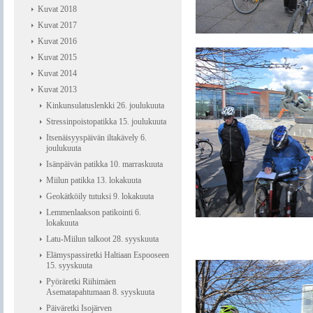
Kuvat 2018
Kuvat 2017
Kuvat 2016
Kuvat 2015
Kuvat 2014
Kuvat 2013
Kinkunsulatuslenkki 26. joulukuuta
Stressinpoistopatikka 15. joulukuuta
Itsenäisyyspäivän iltakävely 6.
joulukuuta
Isänpäivän patikka 10. marraskuuta
Miilun patikka 13. lokakuuta
Geokätköily tutuksi 9. lokakuuta
Lemmenlaakson patikointi 6.
lokakuuta
Latu-Miilun talkoot 28. syyskuuta
Elämyspassiretki Haltiaan Espooseen
15. syyskuuta
Pyöräretki Riihimäen
Asematapahtumaan 8. syyskuuta
Päiväretki Isojärven