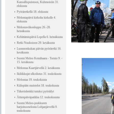
Kansallispuistoon, Kuhmoisiin 31.
elokuuta
Pyöräretkellä 18. elokuuta
Melontapäivä kirkolta kirkolle 4.
elokuuta
Melontaviikonloppu 26.-28.
heinäkuuta
Kehittämispäivä Lopella 6. heinäkuuta
Retki Nuuksioon 29. kesäkuuta
Luonnonkukan päivän pyöräretki 16.
kesäkuuta
Suomi Meloo Kemihaara - Tornio 9. -
15. kesäkuuta
Melontaa Kaartjärvellä 2. kesäkuuta
Ikiliikkujat ulkoilutus 31. toukokuuta
Melontaa 19. toukokuuta
Kiilopään muistelot 18. toukokuuta
Tiikerinlenkki tutuksi pyöräilyt
Äitienpäiväpatikka 12. toukokuuuta
Suomi Meloo-joukkueen
harjoitusmelonta Lohjanjärvellä 9.
toukokuuta