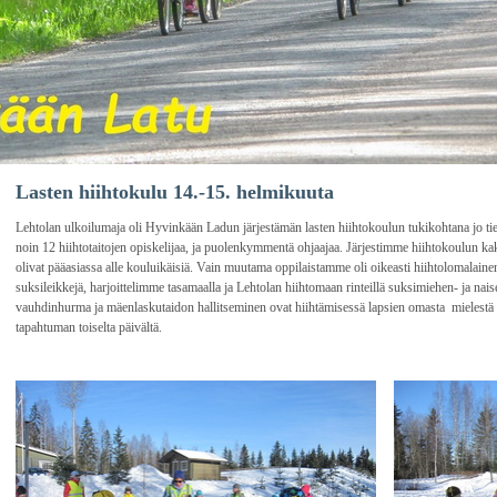
Lasten hiihtokulu 14.-15. helmikuuta
Lehtolan ulkoilumaja oli Hyvinkään Ladun järjestämän lasten hiihtokoulun tukikohtana jo 
noin 12 hiihtotaitojen opiskelijaa, ja puolenkymmentä ohjaajaa. Järjestimme hiihtokoulun ka
olivat pääasiassa alle kouluikäisiä. Vain muutama oppilaistamme oli oikeasti hiihtolomalaine
suksileikkejä, harjoittelimme tasamaalla ja Lehtolan hiihtomaan rinteillä suksimiehen- ja nai
vauhdinhurma ja mäenlaskutaidon hallitseminen ovat hiihtämisessä lapsien omasta mielestä k
tapahtuman toiselta päivältä.