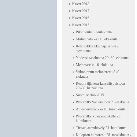
Kuvat 2018
Kuvat 2017
Kuvat 2016
Kuvat 2015
Pikkujoulu 3. joulukuuta
Miilun patikka 11. lokakuuta
Retkiviikko Akumajalla 5.-12.
syyskuuta
Yhdessä tapahtuma 29.-30. elokuuta
Melontaretki 16. elokuuta
Viikonlopun melontaretki 8.-9.
elokuuta
Retki Päijänteen kansallispuistoon
29.-30. heinäkuuta
Suomi Meloo 2015
Pyöräretki Vahteristoon 7. kesäkuuta
Äitienpäiväpatikka 10. toukokuuta
Pyöräretki Nukarinkoskelle 25.
huhtikuuta
Tiistain aamukävely 21. huhtikuuta
Kiilopään hiihtoretki 28. maaliskuuta -