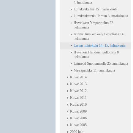
4. huhtikuuta
Lumikenkäilyä 15. maaliskuuta
Lumikenkäretki Usmiin 8. maaliskuuta
Hyvinkään Ympärihiihto 22.
helmikuuta
Ikinivel lumikenkäily Lehtolassa 14.
helmikuuta
Lasten hiihtokulu 14.-15. helmikuuta
Hyvinkää Hiihdon huoltopiste 8.
helmikuuta
Laturetki Suonummelle 25.tammikuuta
Metsäpatikka 11. tammikuuta
Kuvat 2014
Kuvat 2013
Kuvat 2012
Kuvat 2011
Kuvat 2010
Kuvat 2009
Kuvat 2006
Kuvat 2005
2020 luku