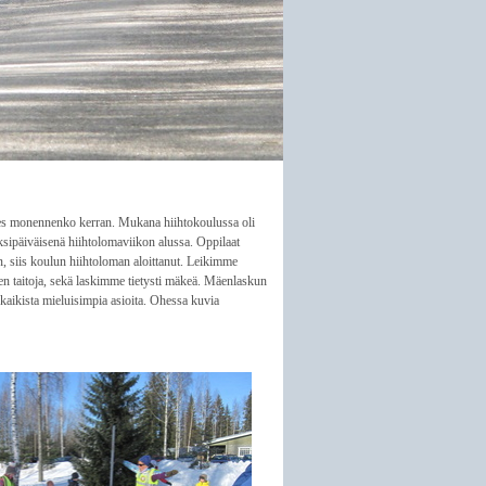
ties monennenko kerran. Mukana hiihtokoulussa oli
ksipäiväisenä hiihtolomaviikon alussa. Oppilaat
n, siis koulun hiihtoloman aloittanut. Leikimme
sen taitoja, sekä laskimme tietysti mäkeä. Mäenlaskun
aikista mieluisimpia asioita. Ohessa kuvia