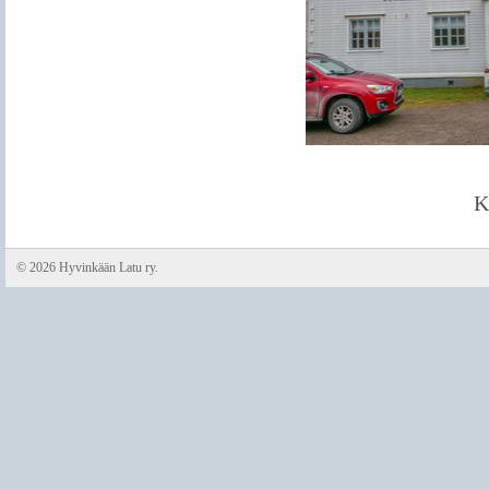
K
©
2026 Hyvinkään Latu ry.