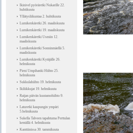
Ikinivel pyöräretki Nukarille 22.
huhtikuuta
Yllätysliikuntaa 2. huhtikuuta
Lumikenkäretki 26. maaliskuuta
Lumikenkäretki 19. maaliskuuta
Lumikenkäretki Usmiin 12.
maaliskuuta
Lumikenkäretki Sonninmäellä 5.
maaliskuuta
Lumikenkäretki Kytäjälle 26.
helmikuuta
Pieni Umpihanki Hiihto 25.
helmikuuta
Sukkulahiihto 19. helmikuuta
Ikiliikkujat 19. helmikuuta
Raijan päivän kuutamohiihto 9.
helmikuuta
Laturetki kaupungin ympäri
5.helmikuuta
Sukella Talveen tapahtuma Perttulan
kentällä 4. helmikuuta
Kanttiinissa 30. tammikuuta