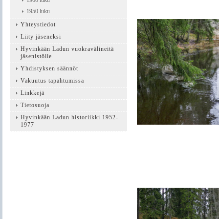
1960 luku
1950 luku
Yhteystiedot
Liity jäseneksi
Hyvinkään Ladun vuokravälineitä
jäsenistölle
Yhdistyksen säännöt
Vakuutus tapahtumissa
Linkkejä
Tietosuoja
Hyvinkään Ladun historiikki 1952-
1977