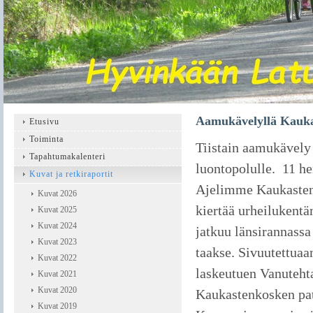
Aamukävelyllä Kauka
Etusivu
Toiminta
Tiistain aamukävely
Tapahtumakalenteri
luontopolulle. 11 h
Kuvat ja retkiraportit
Ajelimme Kaukasten j
Kuvat 2026
kiertää urheilukentä
Kuvat 2025
Kuvat 2024
jatkuu länsirannassa 
Kuvat 2023
taakse. Sivuutettuaa
Kuvat 2022
laskeutuen Vanutehta
Kuvat 2021
Kuvat 2020
Kaukastenkosken pato
Kuvat 2019