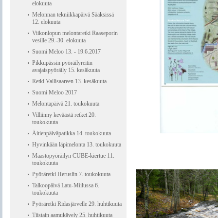
elokuuta
Melonnan tekniikkapäivä Sääksissä
12. elokuuta
Viikonlopun melontaretki Raaseporin
vesille 29.-30. elokuuta
Suomi Meloo 13. - 19.6.2017
Pikkupässin pyöräilyreitin
avajaispyöräily 15. kesäkuuta
Retki Vallisaareen 13. kesäkuuta
Suomi Meloo 2017
Melontapäivä 21. toukokuuta
Villiinny keväästä retket 20.
toukokuuta
Äitienpäiväpatikka 14. toukokuuta
Hyvinkään läpimelonta 13. toukokuuta
Maastopyöräilyn CUBE-kiertue 11.
toukokuuta
Pyöräretki Herusiin 7. toukokuuta
Talkoopäivä Latu-Miilussa 6.
toukokuuta
Pyöräretki Ridasjärvelle 29. huhtikuuta
Tiistain aamukävely 25. huhtikuuta