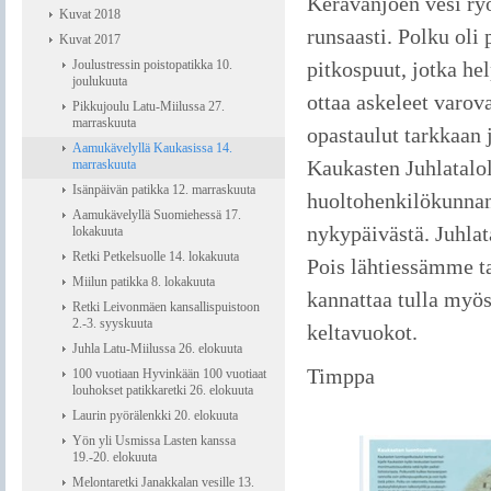
Keravanjoen vesi ry
Kuvat 2018
runsaasti. Polku oli
Kuvat 2017
Joulustressin poistopatikka 10.
pitkospuut, jotka hel
joulukuuta
ottaa askeleet varo
Pikkujoulu Latu-Miilussa 27.
marraskuuta
opastaulut tarkkaan j
Aamukävelyllä Kaukasissa 14.
Kaukasten Juhlatalol
marraskuuta
Isänpäivän patikka 12. marraskuuta
huoltohenkilökunnan
Aamukävelyllä Suomiehessä 17.
nykypäivästä. Juhlat
lokakuuta
Retki Petkelsuolle 14. lokakuuta
Pois lähtiessämme tal
Miilun patikka 8. lokakuuta
kannattaa tulla myös
Retki Leivonmäen kansallispuistoon
2.-3. syyskuuta
keltavuokot.
Juhla Latu-Miilussa 26. elokuuta
Timppa
100 vuotiaan Hyvinkään 100 vuotiaat
louhokset patikkaretki 26. elokuuta
Laurin pyörälenkki 20. elokuuta
Yön yli Usmissa Lasten kanssa
19.-20. elokuuta
Melontaretki Janakkalan vesille 13.