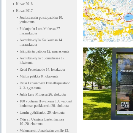
Kuvat 2018
Kuvat 2017
Joulustressin poistopatikka 10.
joulukuuta
Pikkujoulu Latu-Miilussa 27.
marraskuuta
Aamukävelyllä Kaukasissa 14.
marraskuuta
Isänpäivän patikka 12. marraskuuta
Aamukävelyllä Suomiehessä 17.
lokakuuta
Retki Petkelsuolle 14. lokakuuta
Miilun patikka 8. lokakuuta
Retki Leivonmäen kansallispuistoon
2.-3. syyskuuta
Juhla Latu-Miilussa 26. elokuuta
100 vuotiaan Hyvinkään 100 vuotiaat
louhokset patikkaretki 26. elokuuta
Laurin pyörälenkki 20. elokuuta
Yön yli Usmissa Lasten kanssa
19.-20. elokuuta
Melontaretki Janakkalan vesille 13.