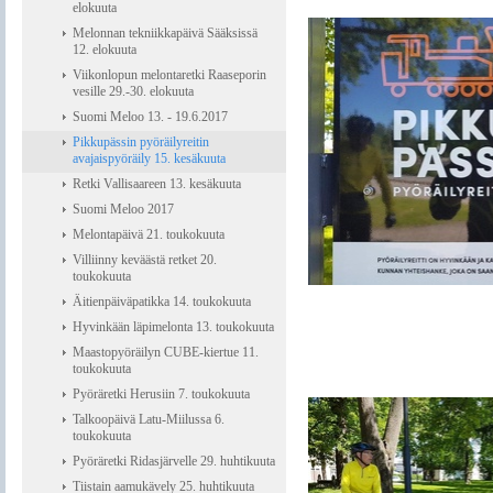
elokuuta
Melonnan tekniikkapäivä Sääksissä
12. elokuuta
Viikonlopun melontaretki Raaseporin
vesille 29.-30. elokuuta
Suomi Meloo 13. - 19.6.2017
Pikkupässin pyöräilyreitin
avajaispyöräily 15. kesäkuuta
Retki Vallisaareen 13. kesäkuuta
Suomi Meloo 2017
Melontapäivä 21. toukokuuta
Villiinny keväästä retket 20.
toukokuuta
Äitienpäiväpatikka 14. toukokuuta
Hyvinkään läpimelonta 13. toukokuuta
Maastopyöräilyn CUBE-kiertue 11.
toukokuuta
Pyöräretki Herusiin 7. toukokuuta
Talkoopäivä Latu-Miilussa 6.
toukokuuta
Pyöräretki Ridasjärvelle 29. huhtikuuta
Tiistain aamukävely 25. huhtikuuta