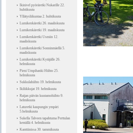
Ikinivel pyöräretki Nukarille 22.
huhtikuuta
Yllätysliikuntaa 2. huhtikuuta
Lumikenkäretki 26. maaliskuuta
Lumikenkäretki 19. maaliskuuta
Lumikenkäretki Usmiin 12.
maaliskuuta
Lumikenkäretki Sonninmäellä 5.
maaliskuuta
Lumikenkäretki Kytäjälle 26.
helmikuuta
Pieni Umpihanki Hiihto 25.
helmikuuta
Sukkulahiihto 19. helmikuuta
Ikiliikkujat 19. helmikuuta
Raijan päivän kuutamohiihto 9.
helmikuuta
Laturetki kaupungin ympäri
5.helmikuuta
Sukella Talveen tapahtuma Perttulan
kentällä 4. helmikuuta
Kanttiinissa 30. tammikuuta