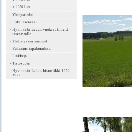
1960 luku
1950 luku
Yhteystiedot
Liity jäseneksi
Hyvinkään Ladun vuokravälineitä
jäsenistölle
Yhdistyksen säännöt
Vakuutus tapahtumissa
Linkkejä
Tietosuoja
Hyvinkään Ladun historiikki 1952-
1977