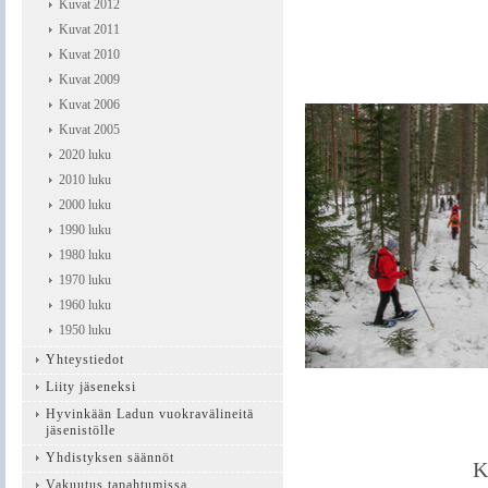
Kuvat 2012
Kuvat 2011
Kuvat 2010
Kuvat 2009
Kuvat 2006
Kuvat 2005
2020 luku
2010 luku
2000 luku
1990 luku
1980 luku
1970 luku
1960 luku
1950 luku
Yhteystiedot
Liity jäseneksi
Hyvinkään Ladun vuokravälineitä
jäsenistölle
Yhdistyksen säännöt
K
Vakuutus tapahtumissa