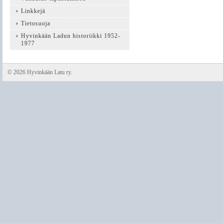
Linkkejä
Tietosuoja
Hyvinkään Ladun historiikki 1952-
1977
©
2026 Hyvinkään Latu ry.