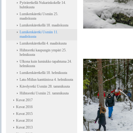
Pyöräretkellä Nukarinkokelle 14.
huhtikuuta
Lumikenkäretki Usmiin 25.
maaliskuuta
Lumikenkäretkellä 18. maaliskuuta
Lumikenkäretki Usmiin 11.
maaliskuuta
Lumikenkäretkellä 4. maaliskuuta
Hiihtoretki kaupungin ympäri 25.
helmikuuta
Ulkona kuin lumiukko tapahtuma 24.
helmikuuta
Lumikenkäretkellä 18. helmikuuta
Latu-Miilun kanttiinissa 4. helmikuuta
Kävelyretki Usmiin 28. tammikuuta
Hiihtoretki Usmiin 21. tammikuuta
Kuvat 2017
Kuvat 2016
Kuvat 2015
Kuvat 2014
Kuvat 2013