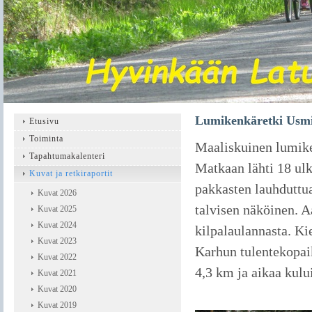
Lumikenkäretki Usmi
Etusivu
Toiminta
Maaliskuinen lumik
Tapahtumakalenteri
Matkaan lähti 18 ulk
Kuvat ja retkiraportit
pakkasten lauhduttu
Kuvat 2026
talvisen näköinen. Aa
Kuvat 2025
Kuvat 2024
kilpalaulannasta. K
Kuvat 2023
Karhun tulentekopaik
Kuvat 2022
4,3 km ja aikaa kului
Kuvat 2021
Kuvat 2020
Kuvat 2019