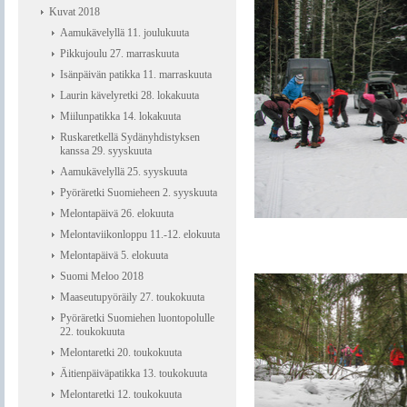
Kuvat 2018
Aamukävelyllä 11. joulukuuta
Pikkujoulu 27. marraskuuta
Isänpäivän patikka 11. marraskuuta
Laurin kävelyretki 28. lokakuuta
Miilunpatikka 14. lokakuuta
Ruskaretkellä Sydänyhdistyksen
kanssa 29. syyskuuta
Aamukävelyllä 25. syyskuuta
Pyöräretki Suomieheen 2. syyskuuta
Melontapäivä 26. elokuuta
Melontaviikonloppu 11.-12. elokuuta
Melontapäivä 5. elokuuta
Suomi Meloo 2018
Maaseutupyöräily 27. toukokuuta
Pyöräretki Suomiehen luontopolulle
22. toukokuuta
Melontaretki 20. toukokuuta
Äitienpäiväpatikka 13. toukokuuta
Melontaretki 12. toukokuuta