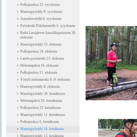
Polkujuoksu 12. syyskuuta
Maastopyöräily 8. syyskuuta
Aamukävelyllä 8. syyskuuta
Pyöräretki Piilolammelle 6. syyskuuta
Retki Liesijärven kansallispuistoon 30.
elokuuta
Maastopyöräily 25. elokuuta
Polkujuoksu 24. elokuuta
Laurin pyöräretki 23. elokuuta
Melontapäivä 16. elokuuta
Polkujuoksu 11. elokuuta
Yönyli melontaretki 8.-9. elokuuta
Maastopyöräily 8. elokuuta
Maastopyöräily 28. heinäkuuta
Melontapäivä 26. heinäkuuta
Polkujuoksu 23. heinäkuuta
Maastopyöräily 11. heinäkuuta
Polkujuoksu 6. heinäkuuta
Maastopyöräily 16. kesäkuuta
Maastopyöräily 13. kesäkuuta