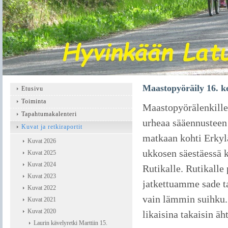
Maastopyöräily 16. k
Etusivu
Toiminta
Maastopyörälenkille 
Tapahtumakalenteri
urheaa sääennusteen 
Kuvat ja retkiraportit
matkaan kohti Erkyl
Kuvat 2026
ukkosen säestäessä
Kuvat 2025
Kuvat 2024
Rutikalle. Rutikall
Kuvat 2023
jatkettuamme sade ta
Kuvat 2022
vain lämmin suihku.
Kuvat 2021
Kuvat 2020
likaisina takaisin äh
Laurin kävelyretki Marttiin 15.