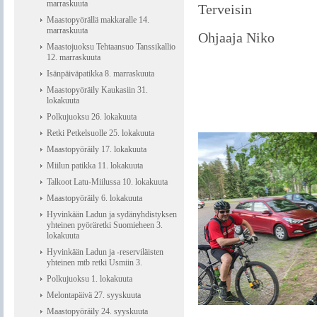
marraskuuta
Terveisin
Maastopyörällä makkaralle 14.
marraskuuta
Ohjaaja Niko
Maastojuoksu Tehtaansuo Tanssikallio
12. marraskuuta
Isänpäiväpatikka 8. marraskuuta
Maastopyöräily Kaukasiin 31.
lokakuuta
Polkujuoksu 26. lokakuuta
Retki Petkelsuolle 25. lokakuuta
Maastopyöräily 17. lokakuuta
Miilun patikka 11. lokakuuta
Talkoot Latu-Miilussa 10. lokakuuta
Maastopyöräily 6. lokakuuta
Hyvinkään Ladun ja sydänyhdistyksen
yhteinen pyöräretki Suomieheen 3.
lokakuuta
Hyvinkään Ladun ja -reserviläisten
yhteinen mtb retki Usmiin 3.
Polkujuoksu 1. lokakuuta
Melontapäivä 27. syyskuuta
Maastopyöräily 24. syyskuuta