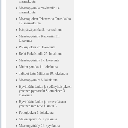
marraskuuta
Maastopyörällä makkaralle 14.
marraskuuta
Maastojuoksu Tehtaansuo Tanssikallio
12. marraskuuta
Isänpäiväpatikka 8. marraskuuta
Maastopyöräily Kaukasiin 31.
lokakuuta
Polkujuoksu 26. lokakuuta
Retki Petkelsuolle 25. lokakuuta
Maastopyöräily 17. lokakuuta
Miilun patikka 11. lokakuuta
Talkoot Latu-Miilussa 10. lokakuuta
Maastopyöräily 6. lokakuuta
Hyvinkään Ladun ja sydänyhdistyksen
yhteinen pyöräretki Suomieheen 3.
lokakuuta
Hyvinkään Ladun ja -reserviläisten
yhteinen mtb retki Usmiin 3.
Polkujuoksu 1. lokakuuta
Melontapäivä 27. syyskuuta
Maastopyöräily 24. syyskuuta