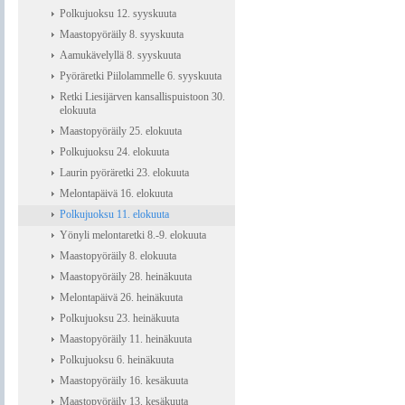
Polkujuoksu 12. syyskuuta
Maastopyöräily 8. syyskuuta
Aamukävelyllä 8. syyskuuta
Pyöräretki Piilolammelle 6. syyskuuta
Retki Liesijärven kansallispuistoon 30.
elokuuta
Maastopyöräily 25. elokuuta
Polkujuoksu 24. elokuuta
Laurin pyöräretki 23. elokuuta
Melontapäivä 16. elokuuta
Polkujuoksu 11. elokuuta
Yönyli melontaretki 8.-9. elokuuta
Maastopyöräily 8. elokuuta
Maastopyöräily 28. heinäkuuta
Melontapäivä 26. heinäkuuta
Polkujuoksu 23. heinäkuuta
Maastopyöräily 11. heinäkuuta
Polkujuoksu 6. heinäkuuta
Maastopyöräily 16. kesäkuuta
Maastopyöräily 13. kesäkuuta