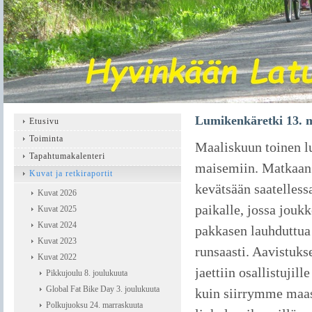
Lumikenkäretki 13. 
Etusivu
Toiminta
Maaliskuun toinen l
Tapahtumakalenteri
maisemiin. Matkaan l
Kuvat ja retkiraportit
kevätsään saatelless
Kuvat 2026
paikalle, jossa jouk
Kuvat 2025
Kuvat 2024
pakkasen lauhduttua
Kuvat 2023
runsaasti. Aavistuks
Kuvat 2022
jaettiin osallistujil
Pikkujoulu 8. joulukuuta
Global Fat Bike Day 3. joulukuuta
kuin siirrymme maast
Polkujuoksu 24. marraskuuta