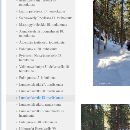
Maastopyöräilyn alkeita 14.
toukokuuta
Laurin pyöröretki 14. toukokuuta
Sauvakävely Erkylässä 11. toukokuuta
Maastopyörälenkki 10. toukokuuta
Aamukävelyllä Suomiehessä 10.
toukokuuta
Äitienpäiväpatikka 8. toukokuuta
Polkujuoksu 30. huhtikuuta
Pyöräretki Nukarinkoskelle 23.
huhtikuuta
Valloittavat huiput Uudellamaalla 10.
huhtikuuta
Polkujuoksu 5. huhtikuuta
Lumikenkäretki 27. maaliskuuta
Lumikenkäretki 20. maaliskuuta
Lumikenkäretki 13. maaliskuuta
Lumikenkäretki 6. maaliskuuta
Lumikenkäretki Sonninmäelle 27.
helmikuuta
Polkujuoksu 10.helmikuuta
Hiihtoretki Hyvinkäällä 29.