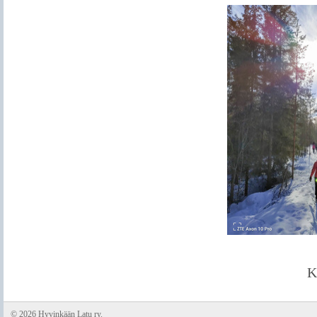
K
©
2026 Hyvinkään Latu ry.