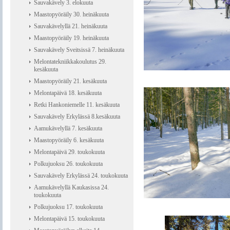
Sauvakävely 3. elokuuta
Maastopyöräily 30. heinäkuuta
Sauvakävelyllä 21. heinäkuuta
Maastopyöräily 19. heinäkuuta
Sauvakävely Sveitsissä 7. heinäkuuta
Melontatekniikkakoulutus 29.
kesäkuuta
Maastopyöräily 21. kesäkuuta
Melontapäivä 18. kesäkuuta
Retki Hankoniemelle 11. kesäkuuta
Sauvakävely Erkylässä 8.kesäkuuta
Aamukävelyllä 7. kesäkuuta
Maastopyöräily 6. kesäkuuta
Melontapäivä 29. toukokuuta
Polkujuoksu 26. toukokuuta
Sauvakävely Erkylässä 24. toukokuuta
Aamukävelyllä Kaukasissa 24.
toukokuuta
Polkujuoksu 17. toukokuuta
Melontapäivä 15. toukokuuta