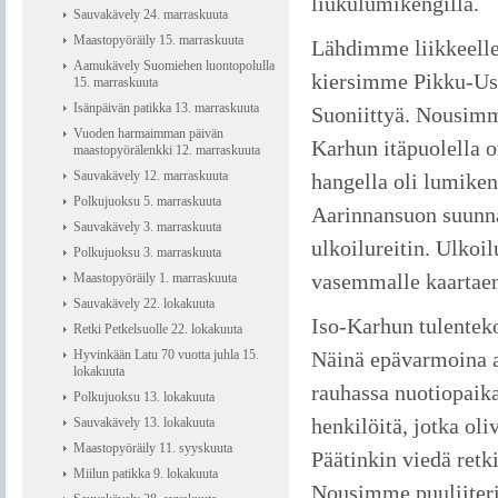
liukulumikengillä.
Sauvakävely 24. marraskuuta
Maastopyöräily 15. marraskuuta
Lähdimme liikkeelle 
Aamukävely Suomiehen luontopolulla
kiersimme Pikku-Usm
15. marraskuuta
Isänpäivän patikka 13. marraskuuta
Suoniittyä. Nousimme
Vuoden harmaimman päivän
Karhun itäpuolella o
maastopyörälenkki 12. marraskuuta
Sauvakävely 12. marraskuuta
hangella oli lumike
Polkujuoksu 5. marraskuuta
Aarinnansuon suunna
Sauvakävely 3. marraskuuta
ulkoilureitin. Ulkoi
Polkujuoksu 3. marraskuuta
vasemmalle kaartae
Maastopyöräily 1. marraskuuta
Sauvakävely 22. lokakuuta
Iso-Karhun tulenteko
Retki Petkelsuolle 22. lokakuuta
Hyvinkään Latu 70 vuotta juhla 15.
Näinä epävarmoina ai
lokakuuta
rauhassa nuotiopaik
Polkujuoksu 13. lokakuuta
henkilöitä, jotka ol
Sauvakävely 13. lokakuuta
Maastopyöräily 11. syyskuuta
Päätinkin viedä ret
Miilun patikka 9. lokakuuta
Nousimme puuliiteri