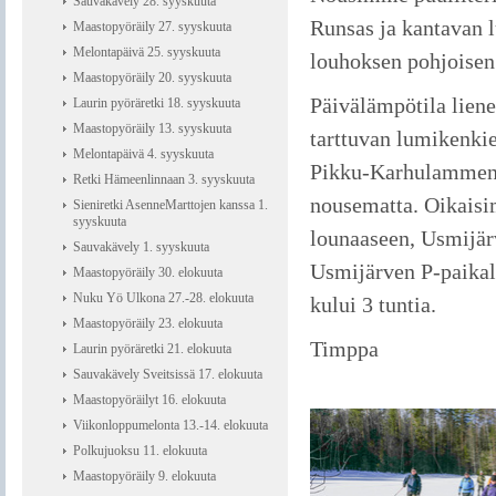
Sauvakävely 28. syyskuuta
Runsas ja kantavan 
Maastopyöräily 27. syyskuuta
Melontapäivä 25. syyskuuta
louhoksen pohjoisen
Maastopyöräily 20. syyskuuta
Päivälämpötila liene
Laurin pyöräretki 18. syyskuuta
Maastopyöräily 13. syyskuuta
tarttuvan lumikenk
Melontapäivä 4. syyskuuta
Pikku-Karhulammen p
Retki Hämeenlinnaan 3. syyskuuta
nousematta. Oikaisi
Sieniretki AsenneMarttojen kanssa 1.
syyskuuta
lounaaseen, Usmijär
Sauvakävely 1. syyskuuta
Usmijärven P-paikal
Maastopyöräily 30. elokuuta
Nuku Yö Ulkona 27.-28. elokuuta
kului 3 tuntia.
Maastopyöräily 23. elokuuta
Timppa
Laurin pyöräretki 21. elokuuta
Sauvakävely Sveitsissä 17. elokuuta
Maastopyöräilyt 16. elokuuta
Viikonloppumelonta 13.-14. elokuuta
Polkujuoksu 11. elokuuta
Maastopyöräily 9. elokuuta