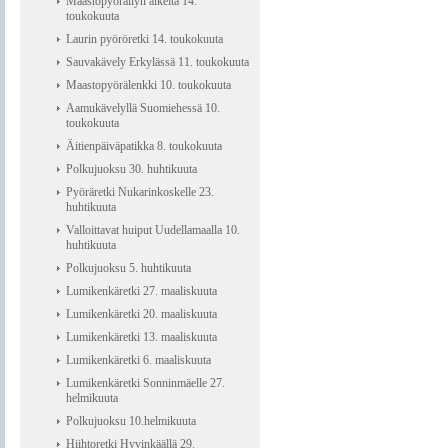
Maastopyöräilyn alkeita 14.
toukokuuta
Laurin pyöröretki 14. toukokuuta
Sauvakävely Erkylässä 11. toukokuuta
Maastopyörälenkki 10. toukokuuta
Aamukävelyllä Suomiehessä 10.
toukokuuta
Äitienpäiväpatikka 8. toukokuuta
Polkujuoksu 30. huhtikuuta
Pyöräretki Nukarinkoskelle 23.
huhtikuuta
Valloittavat huiput Uudellamaalla 10.
huhtikuuta
Polkujuoksu 5. huhtikuuta
Lumikenkäretki 27. maaliskuuta
Lumikenkäretki 20. maaliskuuta
Lumikenkäretki 13. maaliskuuta
Lumikenkäretki 6. maaliskuuta
Lumikenkäretki Sonninmäelle 27.
helmikuuta
Polkujuoksu 10.helmikuuta
Hiihtoretki Hyvinkäällä 29.