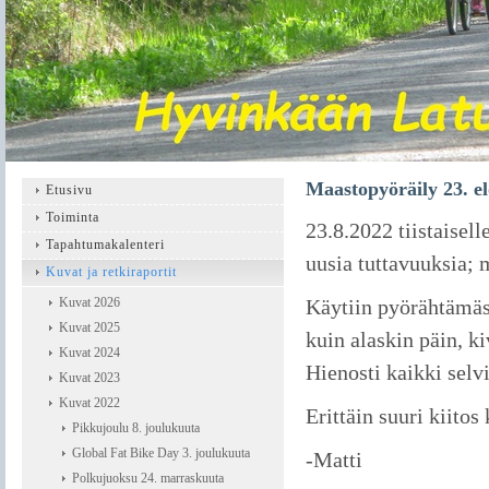
Maastopyöräily 23. e
Etusivu
Toiminta
23.8.2022 tiistaisell
Tapahtumakalenteri
uusia tuttavuuksia;
Kuvat ja retkiraportit
Kuvat 2026
Käytiin pyörähtämäs
Kuvat 2025
kuin alaskin päin, k
Kuvat 2024
Hienosti kaikki selvi
Kuvat 2023
Kuvat 2022
Erittäin suuri kiitos 
Pikkujoulu 8. joulukuuta
Global Fat Bike Day 3. joulukuuta
-Matti
Polkujuoksu 24. marraskuuta