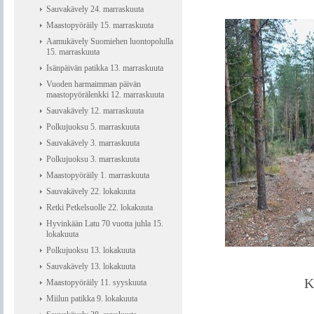
Sauvakävely 24. marraskuuta
Maastopyöräily 15. marraskuuta
Aamukävely Suomiehen luontopolulla
15. marraskuuta
Isänpäivän patikka 13. marraskuuta
Vuoden harmaimman päivän
maastopyörälenkki 12. marraskuuta
Sauvakävely 12. marraskuuta
Polkujuoksu 5. marraskuuta
Sauvakävely 3. marraskuuta
Polkujuoksu 3. marraskuuta
Maastopyöräily 1. marraskuuta
Sauvakävely 22. lokakuuta
Retki Petkelsuolle 22. lokakuuta
Hyvinkään Latu 70 vuotta juhla 15.
lokakuuta
Polkujuoksu 13. lokakuuta
Sauvakävely 13. lokakuuta
K
Maastopyöräily 11. syyskuuta
Miilun patikka 9. lokakuuta