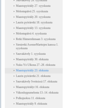
Sauvakävely 28. syyskuuta
Maastopyöräily 27. syyskuuta
Melontapäivä 25. syyskuuta
Maastopyöräily 20. syyskuuta
Laurin pyöräretki 18. syyskuuta
Maastopyöräily 13. syyskuuta
Melontapäivä 4. syyskuuta
Retki Hämeenlinnaan 3. syyskuuta
Sieniretki AsenneMarttojen kanssa 1.
syyskuuta
Sauvakävely 1. syyskuuta
Maastopyöräily 30. elokuuta
Nuku Yö Ulkona 27.-28. elokuuta
Maastopyöräily 23. elokuuta
Laurin pyöräretki 21. elokuuta
Sauvakävely Sveitsissä 17. elokuuta
Maastopyöräilyt 16. elokuuta
Viikonloppumelonta 13.-14. elokuuta
Polkujuoksu 11. elokuuta
Maastopyöräily 9. elokuuta