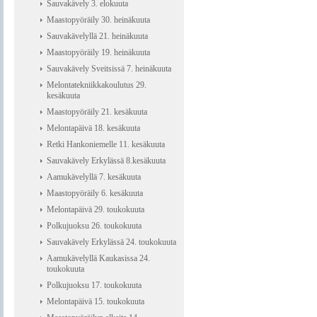
Sauvakävely 3. elokuuta
Maastopyöräily 30. heinäkuuta
Sauvakävelyllä 21. heinäkuuta
Maastopyöräily 19. heinäkuuta
Sauvakävely Sveitsissä 7. heinäkuuta
Melontatekniikkakoulutus 29.
kesäkuuta
Maastopyöräily 21. kesäkuuta
Melontapäivä 18. kesäkuuta
Retki Hankoniemelle 11. kesäkuuta
Sauvakävely Erkylässä 8.kesäkuuta
Aamukävelyllä 7. kesäkuuta
Maastopyöräily 6. kesäkuuta
Melontapäivä 29. toukokuuta
Polkujuoksu 26. toukokuuta
Sauvakävely Erkylässä 24. toukokuuta
Aamukävelyllä Kaukasissa 24.
toukokuuta
Polkujuoksu 17. toukokuuta
Melontapäivä 15. toukokuuta