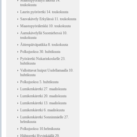
Maastopyöräilyn alkeita 14.
toukokuuta
Laurin pyöröretki 14. toukokuuta
Sauvakävely Erkylässä 11. toukokuuta
Maastopyörälenkki 10. toukokuuta
Aamukävelyllä Suomiehessä 10.
toukokuuta
Äitienpäiväpatikka 8. toukokuuta
Polkujuoksu 30. huhtikuuta
Pyöräretki Nukarinkoskelle 23.
huhtikuuta
Valloittavat huiput Uudellamaalla 10.
huhtikuuta
Polkujuoksu 5. huhtikuuta
Lumikenkäretki 27. maaliskuuta
Lumikenkäretki 20. maaliskuuta
Lumikenkäretki 13. maaliskuuta
Lumikenkäretki 6. maaliskuuta
Lumikenkäretki Sonninmäelle 27.
helmikuuta
Polkujuoksu 10.helmikuuta
Hiihtoretki Hyvinkäällä 29.