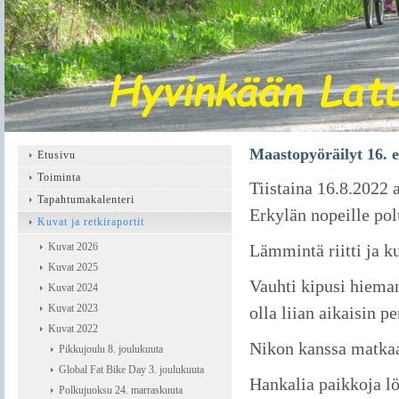
Maastopyöräilyt 16. 
Etusivu
Toiminta
Tiistaina 16.8.2022 a
Tapahtumakalenteri
Erkylän nopeille pol
Kuvat ja retkiraportit
Kuvat 2026
Lämmintä riitti ja ku
Kuvat 2025
Vauhti kipusi hieman
Kuvat 2024
Kuvat 2023
olla liian aikaisin pe
Kuvat 2022
Nikon kanssa matkaan
Pikkujoulu 8. joulukuuta
Global Fat Bike Day 3. joulukuuta
Hankalia paikkoja löy
Polkujuoksu 24. marraskuuta