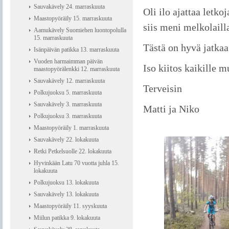
Sauvakävely 24. marraskuuta
Oli ilo ajattaa letkoj
Maastopyöräily 15. marraskuuta
siis meni melkolaill
Aamukävely Suomiehen luontopolulla
15. marraskuuta
Tästä on hyvä jatkaa 
Isänpäivän patikka 13. marraskuuta
Vuoden harmaimman päivän
Iso kiitos kaikille m
maastopyörälenkki 12. marraskuuta
Sauvakävely 12. marraskuuta
Terveisin
Polkujuoksu 5. marraskuuta
Sauvakävely 3. marraskuuta
Matti ja Niko
Polkujuoksu 3. marraskuuta
Maastopyöräily 1. marraskuuta
Sauvakävely 22. lokakuuta
Retki Petkelsuolle 22. lokakuuta
Hyvinkään Latu 70 vuotta juhla 15.
lokakuuta
Polkujuoksu 13. lokakuuta
Sauvakävely 13. lokakuuta
Maastopyöräily 11. syyskuuta
Miilun patikka 9. lokakuuta