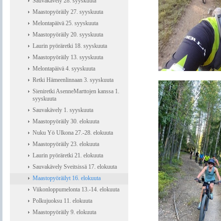
Sauvakävely 28. syyskuuta
Maastopyöräily 27. syyskuuta
Melontapäivä 25. syyskuuta
Maastopyöräily 20. syyskuuta
Laurin pyöräretki 18. syyskuuta
Maastopyöräily 13. syyskuuta
Melontapäivä 4. syyskuuta
Retki Hämeenlinnaan 3. syyskuuta
Sieniretki AsenneMarttojen kanssa 1.
syyskuuta
Sauvakävely 1. syyskuuta
Maastopyöräily 30. elokuuta
Nuku Yö Ulkona 27.-28. elokuuta
Maastopyöräily 23. elokuuta
Laurin pyöräretki 21. elokuuta
Sauvakävely Sveitsissä 17. elokuuta
Maastopyöräilyt 16. elokuuta
Viikonloppumelonta 13.-14. elokuuta
Polkujuoksu 11. elokuuta
Maastopyöräily 9. elokuuta