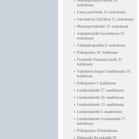
Maastopyöräilyn alkeita 14.
toukokuuta
Laurin pyöröretki 14. toukokuuta
Sauvakävely Erkylässä 11. toukokuuta
Maastopyörälenkki 10. toukokuuta
Aamukävelyllä Suomiehessä 10.
toukokuuta
Äitienpäiväpatikka 8. toukokuuta
Polkujuoksu 30. huhtikuuta
Pyöräretki Nukarinkoskelle 23.
huhtikuuta
Valloittavat huiput Uudellamaalla 10.
huhtikuuta
Polkujuoksu 5. huhtikuuta
Lumikenkäretki 27. maaliskuuta
Lumikenkäretki 20. maaliskuuta
Lumikenkäretki 13. maaliskuuta
Lumikenkäretki 6. maaliskuuta
Lumikenkäretki Sonninmäelle 27.
helmikuuta
Polkujuoksu 10.helmikuuta
Hiihtoretki Hyvinkäällä 29.