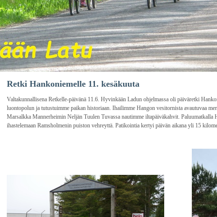
Retki Hankoniemelle 11. kesäkuuta
Valtakunnallisena Retkelle-päivänä 11.6. Hyvinkään Ladun ohjelmassa oli päiväretki Hank
luontopolun ja tutustuimme paikan historiaan. Ihailimme Hangon vesitornista avautuvaa me
Marsalkka Mannerheimin Neljän Tuulen Tuvassa nautimme iltapäiväkahvit. Paluumatkalla
ihastelemaan Ramsholmenin puiston vehreyttä. Patikointia kertyi päivän aikana yli 15 kilome