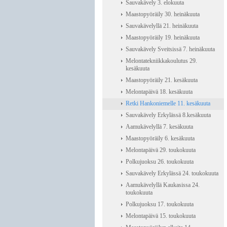
Sauvakävely 3. elokuuta
Maastopyöräily 30. heinäkuuta
Sauvakävelyllä 21. heinäkuuta
Maastopyöräily 19. heinäkuuta
Sauvakävely Sveitsissä 7. heinäkuuta
Melontatekniikkakoulutus 29.
kesäkuuta
Maastopyöräily 21. kesäkuuta
Melontapäivä 18. kesäkuuta
Retki Hankoniemelle 11. kesäkuuta
Sauvakävely Erkylässä 8.kesäkuuta
Aamukävelyllä 7. kesäkuuta
Maastopyöräily 6. kesäkuuta
Melontapäivä 29. toukokuuta
Polkujuoksu 26. toukokuuta
Sauvakävely Erkylässä 24. toukokuuta
Aamukävelyllä Kaukasissa 24.
toukokuuta
Polkujuoksu 17. toukokuuta
Melontapäivä 15. toukokuuta