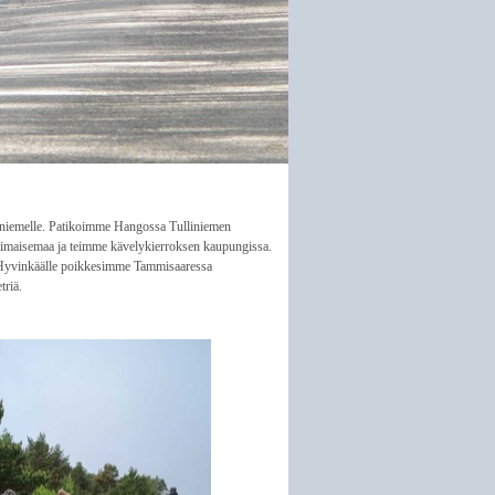
oniemelle. Patikoimme Hangossa Tulliniemen
rimaisemaa ja teimme kävelykierroksen kaupungissa.
 Hyvinkäälle poikkesimme Tammisaaressa
triä.