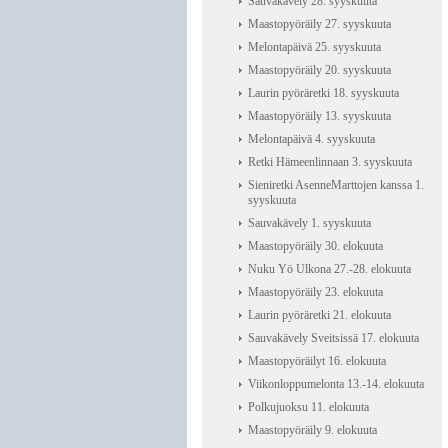
Sauvakävely 28. syyskuuta
Maastopyöräily 27. syyskuuta
Melontapäivä 25. syyskuuta
Maastopyöräily 20. syyskuuta
Laurin pyöräretki 18. syyskuuta
Maastopyöräily 13. syyskuuta
Melontapäivä 4. syyskuuta
Retki Hämeenlinnaan 3. syyskuuta
Sieniretki AsenneMarttojen kanssa 1.
syyskuuta
Sauvakävely 1. syyskuuta
Maastopyöräily 30. elokuuta
Nuku Yö Ulkona 27.-28. elokuuta
Maastopyöräily 23. elokuuta
Laurin pyöräretki 21. elokuuta
Sauvakävely Sveitsissä 17. elokuuta
Maastopyöräilyt 16. elokuuta
Viikonloppumelonta 13.-14. elokuuta
Polkujuoksu 11. elokuuta
Maastopyöräily 9. elokuuta