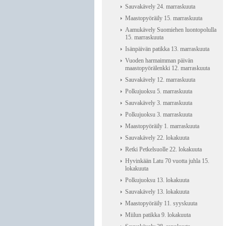
Sauvakävely 24. marraskuuta
Maastopyöräily 15. marraskuuta
Aamukävely Suomiehen luontopolulla
15. marraskuuta
Isänpäivän patikka 13. marraskuuta
Vuoden harmaimman päivän
maastopyörälenkki 12. marraskuuta
Sauvakävely 12. marraskuuta
Polkujuoksu 5. marraskuuta
Sauvakävely 3. marraskuuta
Polkujuoksu 3. marraskuuta
Maastopyöräily 1. marraskuuta
Sauvakävely 22. lokakuuta
Retki Petkelsuolle 22. lokakuuta
Hyvinkään Latu 70 vuotta juhla 15.
lokakuuta
Polkujuoksu 13. lokakuuta
Sauvakävely 13. lokakuuta
Maastopyöräily 11. syyskuuta
Miilun patikka 9. lokakuuta