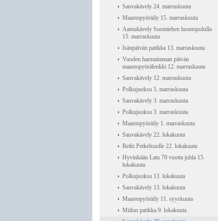
Sauvakävely 24. marraskuuta
Maastopyöräily 15. marraskuuta
Aamukävely Suomiehen luontopolulla
15. marraskuuta
Isänpäivän patikka 13. marraskuuta
Vuoden harmaimman päivän
maastopyörälenkki 12. marraskuuta
Sauvakävely 12. marraskuuta
Polkujuoksu 5. marraskuuta
Sauvakävely 3. marraskuuta
Polkujuoksu 3. marraskuuta
Maastopyöräily 1. marraskuuta
Sauvakävely 22. lokakuuta
Retki Petkelsuolle 22. lokakuuta
Hyvinkään Latu 70 vuotta juhla 15.
lokakuuta
Polkujuoksu 13. lokakuuta
Sauvakävely 13. lokakuuta
Maastopyöräily 11. syyskuuta
Miilun patikka 9. lokakuuta