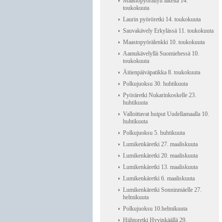
Maastopyöräilyn alkeita 14.
toukokuuta
Laurin pyöröretki 14. toukokuuta
Sauvakävely Erkylässä 11. toukokuuta
Maastopyörälenkki 10. toukokuuta
Aamukävelyllä Suomiehessä 10.
toukokuuta
Äitienpäiväpatikka 8. toukokuuta
Polkujuoksu 30. huhtikuuta
Pyöräretki Nukarinkoskelle 23.
huhtikuuta
Valloittavat huiput Uudellamaalla 10.
huhtikuuta
Polkujuoksu 5. huhtikuuta
Lumikenkäretki 27. maaliskuuta
Lumikenkäretki 20. maaliskuuta
Lumikenkäretki 13. maaliskuuta
Lumikenkäretki 6. maaliskuuta
Lumikenkäretki Sonninmäelle 27.
helmikuuta
Polkujuoksu 10.helmikuuta
Hiihtoretki Hyvinkäällä 29.