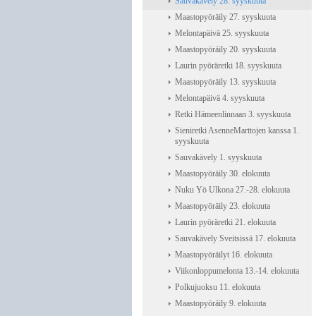
Sauvakävely 28. syyskuuta
Maastopyöräily 27. syyskuuta
Melontapäivä 25. syyskuuta
Maastopyöräily 20. syyskuuta
Laurin pyöräretki 18. syyskuuta
Maastopyöräily 13. syyskuuta
Melontapäivä 4. syyskuuta
Retki Hämeenlinnaan 3. syyskuuta
Sieniretki AsenneMarttojen kanssa 1.
syyskuuta
Sauvakävely 1. syyskuuta
Maastopyöräily 30. elokuuta
Nuku Yö Ulkona 27.-28. elokuuta
Maastopyöräily 23. elokuuta
Laurin pyöräretki 21. elokuuta
Sauvakävely Sveitsissä 17. elokuuta
Maastopyöräilyt 16. elokuuta
Viikonloppumelonta 13.-14. elokuuta
Polkujuoksu 11. elokuuta
Maastopyöräily 9. elokuuta