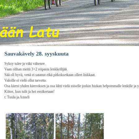
Sauvakävely 28. syyskuuta
Syksy tulee ja väki vähenee.
Vaan olihan meitä 3+2 reipasta lenkkeilijää.
Sää oli hyvä, vettä ei satanut eikä pitkoksetkaan olleet liukkaat.
Valoille ei vielä ollut tarvetta.
Osa kiersi yhden kierroksen ja osa lähti vielä toiselle joskin hiukan helpommalle lenkille ja y
Kiitos, kun tulit ja hei ensikertaan!
t: Tuula ja Anneli