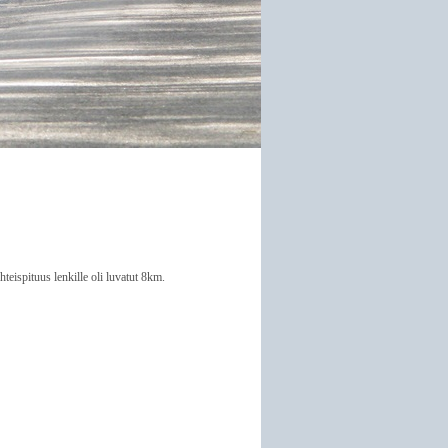
hteispituus lenkille oli luvatut 8km.