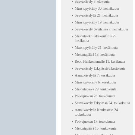
Sauvakävely 3. elokuuta
Maastopyöräily 30. heinäkuuta
Sauvakävelyllä 21. heinäkuuta
Maastopyöräily 19. heinäkuuta
Sauvakävely Sveitsissä 7. heinäkuuta
Melontatekniikkakoulutus 29.
kesäkuuta
Maastopyöräily 21. kesäkuuta
Melontapäivä 18. kesäkuuta
Retki Hankoniemelle 11. kesäkuuta
Sauvakävely Erkylässä 8.kesäkuuta
Aamukävelyllä 7. kesäkuuta
Maastopyöräily 6. kesäkuuta
Melontapäivä 29. toukokuuta
Polkujuoksu 26. toukokuuta
Sauvakävely Erkylässä 24. toukokuuta
Aamukävelyllä Kaukasissa 24.
toukokuuta
Polkujuoksu 17. toukokuuta
Melontapäivä 15. toukokuuta