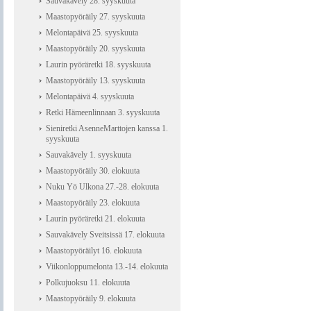
Sauvakävely 28. syyskuuta
Maastopyöräily 27. syyskuuta
Melontapäivä 25. syyskuuta
Maastopyöräily 20. syyskuuta
Laurin pyöräretki 18. syyskuuta
Maastopyöräily 13. syyskuuta
Melontapäivä 4. syyskuuta
Retki Hämeenlinnaan 3. syyskuuta
Sieniretki AsenneMarttojen kanssa 1.
syyskuuta
Sauvakävely 1. syyskuuta
Maastopyöräily 30. elokuuta
Nuku Yö Ulkona 27.-28. elokuuta
Maastopyöräily 23. elokuuta
Laurin pyöräretki 21. elokuuta
Sauvakävely Sveitsissä 17. elokuuta
Maastopyöräilyt 16. elokuuta
Viikonloppumelonta 13.-14. elokuuta
Polkujuoksu 11. elokuuta
Maastopyöräily 9. elokuuta