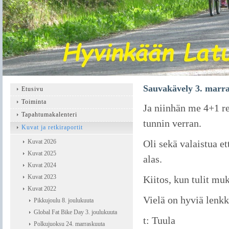
Sauvakävely 3. marr
Etusivu
Toiminta
Ja niinhän me 4+1 re
Tapahtumakalenteri
tunnin verran.
Kuvat ja retkiraportit
Kuvat 2026
Oli sekä valaistua et
Kuvat 2025
alas.
Kuvat 2024
Kuvat 2023
Kiitos, kun tulit mu
Kuvat 2022
Vielä on hyviä lenkke
Pikkujoulu 8. joulukuuta
Global Fat Bike Day 3. joulukuuta
t: Tuula
Polkujuoksu 24. marraskuuta