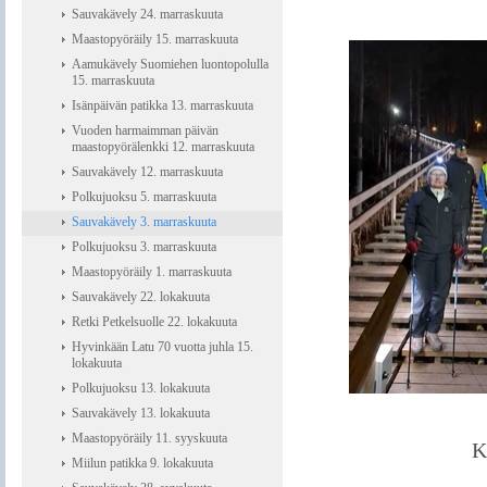
Sauvakävely 24. marraskuuta
Maastopyöräily 15. marraskuuta
Aamukävely Suomiehen luontopolulla
15. marraskuuta
Isänpäivän patikka 13. marraskuuta
Vuoden harmaimman päivän
maastopyörälenkki 12. marraskuuta
Sauvakävely 12. marraskuuta
Polkujuoksu 5. marraskuuta
Sauvakävely 3. marraskuuta
Polkujuoksu 3. marraskuuta
Maastopyöräily 1. marraskuuta
Sauvakävely 22. lokakuuta
Retki Petkelsuolle 22. lokakuuta
Hyvinkään Latu 70 vuotta juhla 15.
lokakuuta
Polkujuoksu 13. lokakuuta
Sauvakävely 13. lokakuuta
Maastopyöräily 11. syyskuuta
K
Miilun patikka 9. lokakuuta