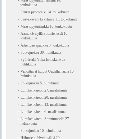
Maastopyöräilyn alkeita 14.
toukokuuta
Laurin pyöröretki 14. toukokuuta
Sauvakävely Erkylässä 11. toukokuuta
Maastopyörälenkki 10. toukokuuta
Aamukävelyllä Suomiehessä 10.
toukokuuta
Äitienpäiväpatikka 8. toukokuuta
Polkujuoksu 30. huhtikuuta
Pyöräretki Nukarinkoskelle 23.
huhtikuuta
Valloittavat huiput Uudellamaalla 10.
huhtikuuta
Polkujuoksu 5. huhtikuuta
Lumikenkäretki 27. maaliskuuta
Lumikenkäretki 20. maaliskuuta
Lumikenkäretki 13. maaliskuuta
Lumikenkäretki 6. maaliskuuta
Lumikenkäretki Sonninmäelle 27.
helmikuuta
Polkujuoksu 10.helmikuuta
Hiihtoretki Hyvinkäällä 29.