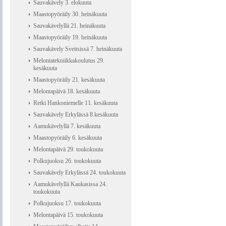
Sauvakävely 3. elokuuta
Maastopyöräily 30. heinäkuuta
Sauvakävelyllä 21. heinäkuuta
Maastopyöräily 19. heinäkuuta
Sauvakävely Sveitsissä 7. heinäkuuta
Melontatekniikkakoulutus 29.
kesäkuuta
Maastopyöräily 21. kesäkuuta
Melontapäivä 18. kesäkuuta
Retki Hankoniemelle 11. kesäkuuta
Sauvakävely Erkylässä 8.kesäkuuta
Aamukävelyllä 7. kesäkuuta
Maastopyöräily 6. kesäkuuta
Melontapäivä 29. toukokuuta
Polkujuoksu 26. toukokuuta
Sauvakävely Erkylässä 24. toukokuuta
Aamukävelyllä Kaukasissa 24.
toukokuuta
Polkujuoksu 17. toukokuuta
Melontapäivä 15. toukokuuta