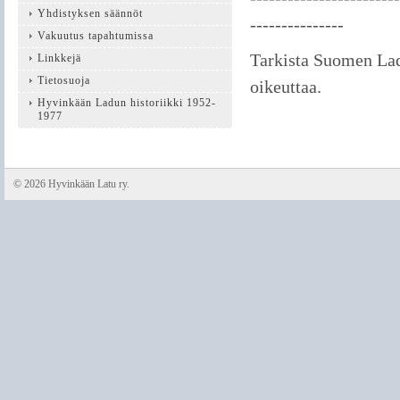
Yhdistyksen säännöt
---------------
Vakuutus tapahtumissa
Tarkista Suomen L
Linkkejä
Tietosuoja
oikeuttaa.
Hyvinkään Ladun historiikki 1952-
1977
©
2026 Hyvinkään Latu ry.