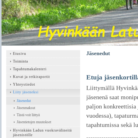
Jäsenedut
Etusivu
Toiminta
Tapahtumakalenteri
Etuja jäsenkortill
Kuvat ja retkiraportit
Yhteystiedot
Liittymällä Hyvinkä
Liity jäseneksi
jäsenenä saat monip
Jäsenedut
paljon konkreettisia
Jäsenmaksut
vuodessa), tapaturm
Tästä voit liittyä
Jäsentietojen muutokset
tapahtumissa sekä lu
Hyvinkään Ladun vuokravälineitä
jäsenistölle
------------------------