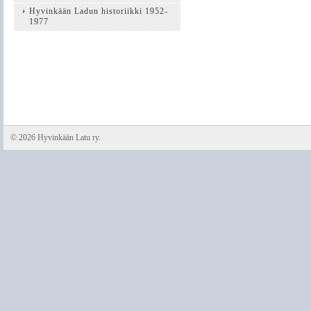
Hyvinkään Ladun historiikki 1952-
1977
©
2026 Hyvinkään Latu ry.