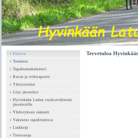
Tervetuloa Hyvinkään
Etusivu
Toiminta
Tapahtumakalenteri
Kuvat ja retkiraportit
Yhteystiedot
Liity jäseneksi
Hyvinkään Ladun vuokravälineitä
jäsenistölle
Yhdistyksen säännöt
Vakuutus tapahtumissa
Linkkejä
Tietosuoja