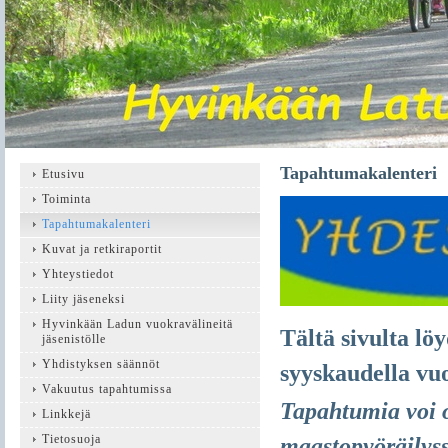
Tapahtumakalenteri
Etusivu
Toiminta
Tapahtumakalenteri
Kuvat ja retkiraportit
Yhteystiedot
Liity jäseneksi
Hyvinkään Ladun vuokravälineitä
Tältä sivulta l
jäsenistölle
Yhdistyksen säännöt
syyskaudella vu
Vakuutus tapahtumissa
Tapahtumia voi 
Linkkejä
Tietosuoja
maastopyöräilys