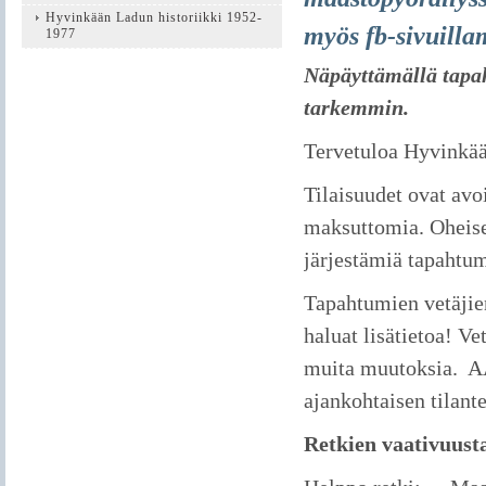
Hyvinkään Ladun historiikki 1952-
myös fb-sivuill
1977
Näpäyttämällä tapah
tarkemmin.
Tervetuloa Hyvinkää
Tilaisuudet ovat avo
maksuttomia. Oheise
järjestämiä tapahtum
Tapahtumien vetäjien
haluat lisätietoa! Ve
muita muutoksia. A
ajankohtaisen tilant
Retkien vaativuust