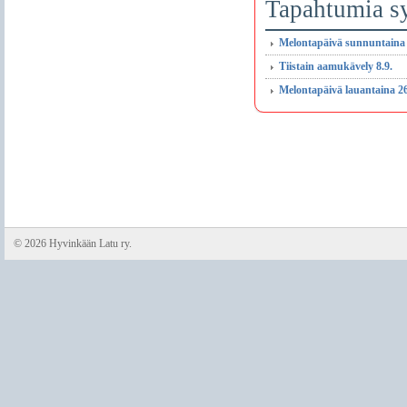
Tapahtumia s
Melontapäivä sunnuntaina 
Tiistain aamukävely 8.9.
Melontapäivä lauantaina 2
©
2026 Hyvinkään Latu ry.