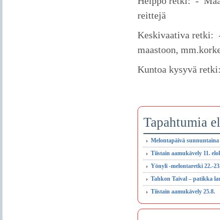
Helppo retki: - Maas
reittejä
Keskivaativa retki: 
maastoon, mm.korke
Kuntoa kysyvä retki:
Tapahtumia e
Melontapäivä sunnuntaina 
Tiistain aamukävely 11. el
Yönyli -melontaretki 22.-23
Tahkon Taival – patikka la
Tiistain aamukävely 25.8.