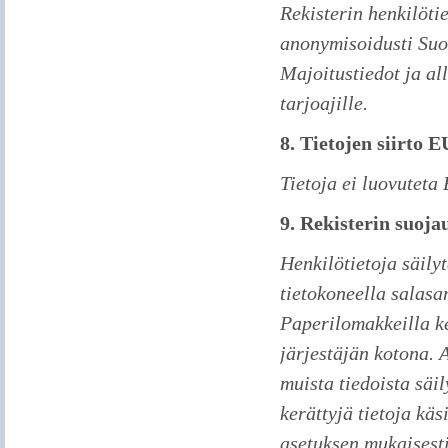
Rekisterin henkilötie
anonymisoidusti Suo
Majoitustiedot ja al
tarjoajille.
8. Tietojen siirto 
Tietoja ei luovuteta
9. Rekisterin suoja
Henkilötietoja säily
tietokoneella salasa
Paperilomakkeilla k
järjestäjän kotona. 
muista tiedoista säil
kerättyjä tietoja kä
asetuksen mukaisesti