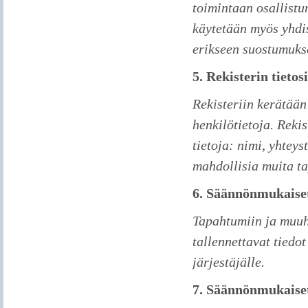
toimintaan osallistu
käytetään myös yhdi
erikseen suostumuks
5. Rekisterin tietos
Rekisteriin kerätään
henkilötietoja. Rek
tietoja: nimi, yhteys
mahdollisia muita ta
6. Säännönmukaiset
Tapahtumiin ja muuhu
tallennettavat tiedo
järjestäjälle.
7. Säännönmukaiset