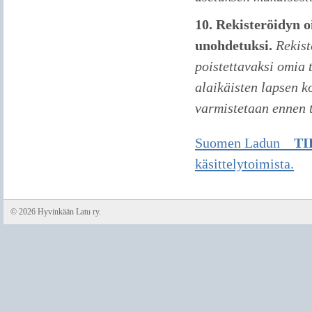
10. Rekisteröidyn oi
unohdetuksi.
Rekist
poistettavaksi omia t
alaikäisten lapsen k
varmistetaan ennen t
Suomen Ladun
T
käsittelytoimista.
©
2026 Hyvinkään Latu ry.