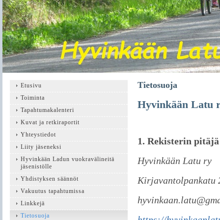
Tietosuoja
Etusivu
Toiminta
Hyvinkään Latu ry
Tapahtumakalenteri
Kuvat ja retkiraportit
Yhteystiedot
1. Rekisterin pitäjä
Liity jäseneksi
Hyvinkään Latu ry
Hyvinkään Ladun vuokravälineitä
jäsenistölle
Kirjavantolpankatu 
Yhdistyksen säännöt
Vakuutus tapahtumissa
hyvinkaan.latu@gma
Linkkejä
Tietosuoja
https://hyvinkaanlatu