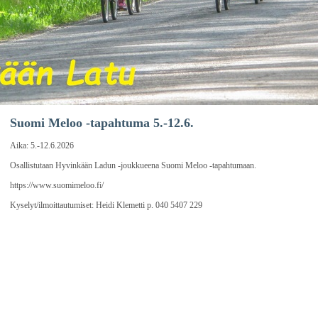
Suomi Meloo -tapahtuma 5.-12.6.
Aika:
5.-12.6.2026
Osallistutaan Hyvinkään Ladun -joukkueena Suomi Meloo -tapahtumaan.
https://www.suomimeloo.fi/
Kyselyt/ilmoittautumiset: Heidi Klemetti p. 040 5407 229