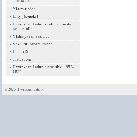
1950 luku
Yhteystiedot
Liity jäseneksi
Hyvinkään Ladun vuokravälineitä
jäsenistölle
Yhdistyksen säännöt
Vakuutus tapahtumissa
Linkkejä
Tietosuoja
Hyvinkään Ladun historiikki 1952-
1977
©
2026 Hyvinkään Latu ry.