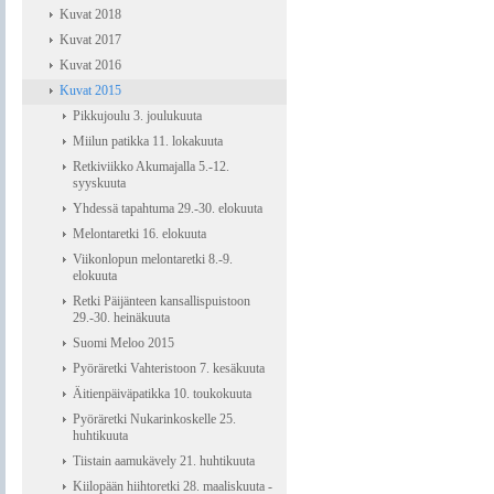
Kuvat 2018
Kuvat 2017
Kuvat 2016
Kuvat 2015
Pikkujoulu 3. joulukuuta
Miilun patikka 11. lokakuuta
Retkiviikko Akumajalla 5.-12.
syyskuuta
Yhdessä tapahtuma 29.-30. elokuuta
Melontaretki 16. elokuuta
Viikonlopun melontaretki 8.-9.
elokuuta
Retki Päijänteen kansallispuistoon
29.-30. heinäkuuta
Suomi Meloo 2015
Pyöräretki Vahteristoon 7. kesäkuuta
Äitienpäiväpatikka 10. toukokuuta
Pyöräretki Nukarinkoskelle 25.
huhtikuuta
Tiistain aamukävely 21. huhtikuuta
Kiilopään hiihtoretki 28. maaliskuuta -