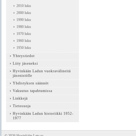
2010 luku
2000 luku
1990 luku
1980 luku
1970 luku
1960 luku
1950 luku
Yhteystiedot
Liity jäseneksi
Hyvinkään Ladun vuokravälineitä
jäsenistölle
Yhdistyksen säännöt
Vakuutus tapahtumissa
Linkkejä
Tietosuoja
Hyvinkään Ladun historiikki 1952-
1977
©
2026 Hyvinkään Latu ry.