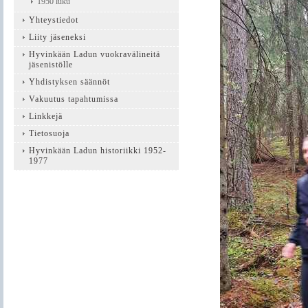
1950 luku
Yhteystiedot
Liity jäseneksi
Hyvinkään Ladun vuokravälineitä
jäsenistölle
Yhdistyksen säännöt
Vakuutus tapahtumissa
Linkkejä
Tietosuoja
Hyvinkään Ladun historiikki 1952-
1977