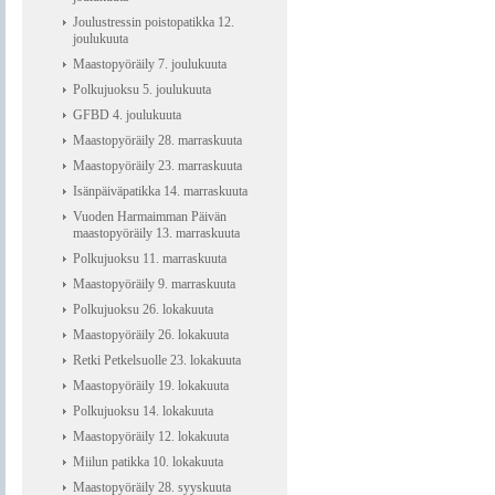
Joulustressin poistopatikka 12.
joulukuuta
Maastopyöräily 7. joulukuuta
Polkujuoksu 5. joulukuuta
GFBD 4. joulukuuta
Maastopyöräily 28. marraskuuta
Maastopyöräily 23. marraskuuta
Isänpäiväpatikka 14. marraskuuta
Vuoden Harmaimman Päivän
maastopyöräily 13. marraskuuta
Polkujuoksu 11. marraskuuta
Maastopyöräily 9. marraskuuta
Polkujuoksu 26. lokakuuta
Maastopyöräily 26. lokakuuta
Retki Petkelsuolle 23. lokakuuta
Maastopyöräily 19. lokakuuta
Polkujuoksu 14. lokakuuta
Maastopyöräily 12. lokakuuta
Miilun patikka 10. lokakuuta
Maastopyöräily 28. syyskuuta