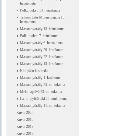
heinäkuuta
Polkujuoksu 14. heinäkuuta
Talkoot Latu-Miilun majalla 13.
heinäkuuta
Maastopyöräily 13. heinäkuuta
Polkujuoksu 7. heinäkuuta
Maastopyöräily 6. heinäkuuta
Maastopyöräily 29. kesäkuuta
Maastopyöräily 22. kesäkuuta
Maastopyöräily 15. kesäkuuta
Kiilopään kesäretki
Maastopyöräily 1. kesäkuuta
Maastopyöräily 25. toukokuuta
Melontapäivä 23. toukokuuta
Laurin pyöräretki 22. toukokuuta
Maastopyöräily 11. toukokuuta
Kuvat 2020
Kuvat 2019
Kuvat 2018
Kuvat 2017