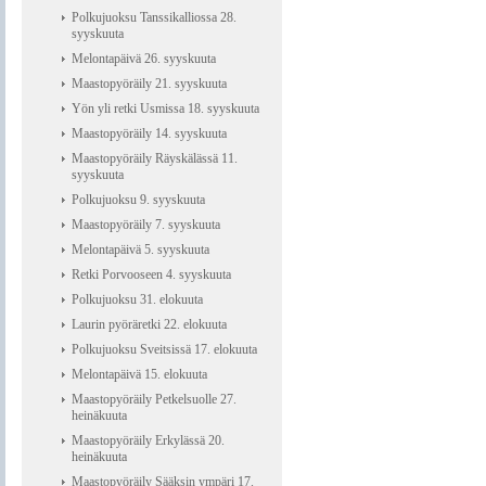
Polkujuoksu Tanssikalliossa 28.
syyskuuta
Melontapäivä 26. syyskuuta
Maastopyöräily 21. syyskuuta
Yön yli retki Usmissa 18. syyskuuta
Maastopyöräily 14. syyskuuta
Maastopyöräily Räyskälässä 11.
syyskuuta
Polkujuoksu 9. syyskuuta
Maastopyöräily 7. syyskuuta
Melontapäivä 5. syyskuuta
Retki Porvooseen 4. syyskuuta
Polkujuoksu 31. elokuuta
Laurin pyöräretki 22. elokuuta
Polkujuoksu Sveitsissä 17. elokuuta
Melontapäivä 15. elokuuta
Maastopyöräily Petkelsuolle 27.
heinäkuuta
Maastopyöräily Erkylässä 20.
heinäkuuta
Maastopyöräily Sääksin ympäri 17.