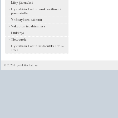
Liity jäseneksi
Hyvinkään Ladun vuokravälineitä
jäsenistölle
Yhdistyksen säännöt
Vakuutus tapahtumissa
Linkkejä
Tietosuoja
Hyvinkään Ladun historiikki 1952-
1977
©
2026 Hyvinkään Latu ry.