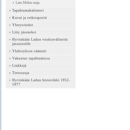
Latu-Miilun maja
Tapahtumakalenteri
Kuvat ja retkiraportit
Yhteystiedot
Liity jäseneksi
Hyvinkään Ladun vuokravälineitä
jäsenistölle
Yhdistyksen säännöt
Vakuutus tapahtumissa
Linkkejä
Tietosuoja
Hyvinkään Ladun historiikki 1952-
1977