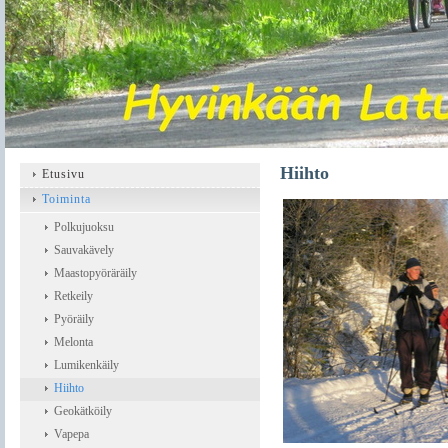
Hiihto
Etusivu
Toiminta
Polkujuoksu
Sauvakävely
Maastopyöräräily
Retkeily
Pyöräily
Melonta
Lumikenkäily
Hiihto
Geokätköily
Vapepa