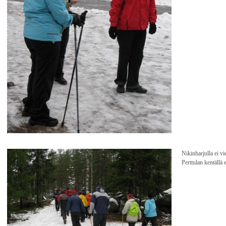
Nikinharjulla ei vi
Perttulan kentällä 