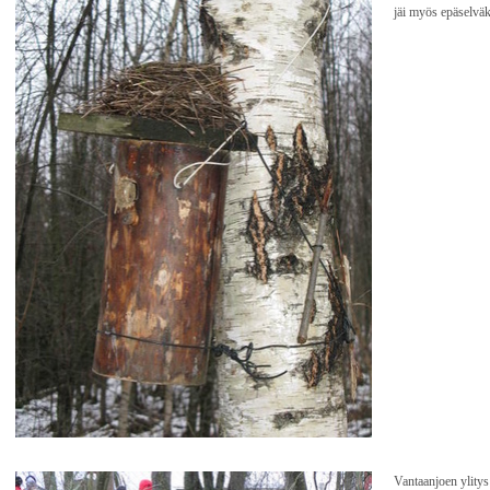
jäi myös epäselväk
Vantaanjoen ylity