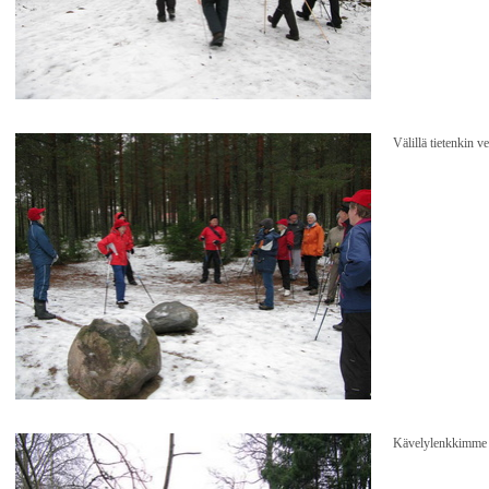
Välillä tietenkin v
Kävelylenkkimme k