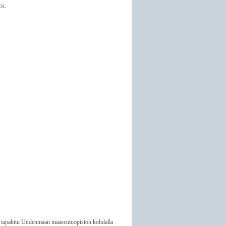
si.
s tapahtui Uudenmaan maaseutuopiston kohdalla