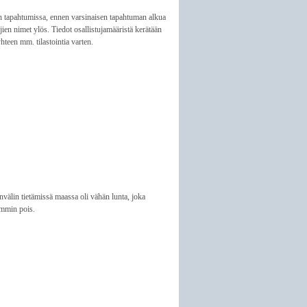
tapahtumissa, ennen varsinaisen tapahtuman alkua
ujien nimet ylös. Tiedot osallistujamääristä kerätään
teen mm. tilastointia varten.
älin tietämissä maassa oli vähän lunta, joka
temmin pois.