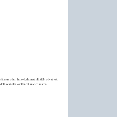
elä latua ollut. Innokkaimmat hiihtäjät olivat toki
edellisviikolla koettaneet suksenluistoa.