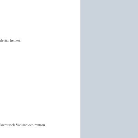
edetään henkeä.
iemurteli Vantaanjoen rantaan.