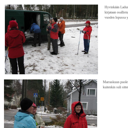
Hyvinkään Ladun 
kirjataan osallist
vuoden lopussa yh
Marraskuun puolenv
kuitenkin suli sit