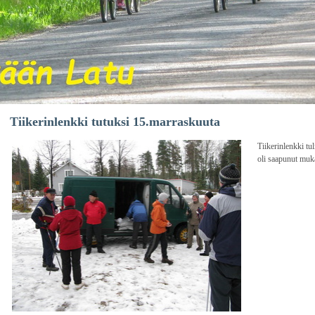
Tiikerinlenkki tutuksi 15.marraskuuta
Tiikerinlenkki tu
oli saapunut muka