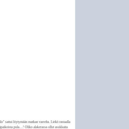
lo" sattui löytymään matkan varrelta. Liekö rastaalla
äpaikoista pula....! Oliko alakerassa ollut asukkaita