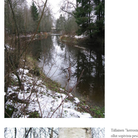
Tällainen "kerrosta
ollut sopivista pes