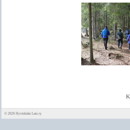
K
©
2026 Hyvinkään Latu ry.