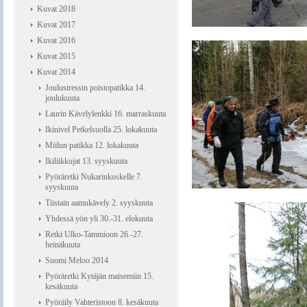
Kuvat 2018
Kuvat 2017
Kuvat 2016
Kuvat 2015
Kuvat 2014
Joulustressin poistopatikka 14.
joulukuuta
Laurin Kävelylenkki 16. marraskuuta
Ikinivel Petkelsuolla 25. lokakuuta
Miilun patikka 12. lokakuuta
Ikiliikkujat 13. syyskuuta
Pyöräretki Nukarinkoskelle 7.
syyskuuta
Tiistain aamukävely 2. syyskuuta
Yhdessä yön yli 30.-31. elokuuta
Retki Ulko-Tammioon 26.-27.
heinäkuuta
Suomi Meloo 2014
Pyöräretki Kytäjän maisemiin 15.
kesäkuuta
Pyöräily Vahteristoon 8. kesäkuuta