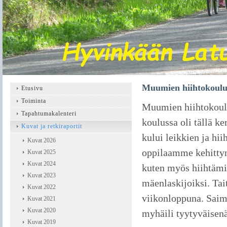
Muumien hiihtokoulu 
Etusivu
Toiminta
Muumien hiihtokoulu
Tapahtumakalenteri
koulussa oli tällä k
Kuvat ja retkiraportit
kului leikkien ja hi
Kuvat 2026
oppilaamme kehittyn
Kuvat 2025
Kuvat 2024
kuten myös hiihtämi
Kuvat 2023
mäenlaskijoiksi. Tai
Kuvat 2022
viikonloppuna. Sai
Kuvat 2021
Kuvat 2020
myhäili tyytyväisenä
Kuvat 2019