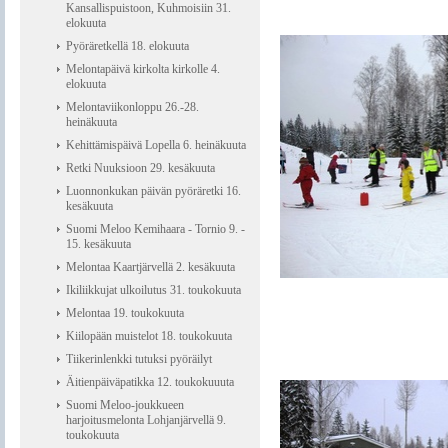
Kansallispuistoon, Kuhmoisiin 31.
elokuuta
Pyöräretkellä 18. elokuuta
Melontapäivä kirkolta kirkolle 4.
elokuuta
Melontaviikonloppu 26.-28.
heinäkuuta
Kehittämispäivä Lopella 6. heinäkuuta
Retki Nuuksioon 29. kesäkuuta
Luonnonkukan päivän pyöräretki 16.
kesäkuuta
Suomi Meloo Kemihaara - Tornio 9. -
15. kesäkuuta
Melontaa Kaartjärvellä 2. kesäkuuta
Ikiliikkujat ulkoilutus 31. toukokuuta
Melontaa 19. toukokuuta
Kiilopään muistelot 18. toukokuuta
Tiikerinlenkki tutuksi pyöräilyt
Äitienpäiväpatikka 12. toukokuuuta
Suomi Meloo-joukkueen
harjoitusmelonta Lohjanjärvellä 9.
toukokuuta