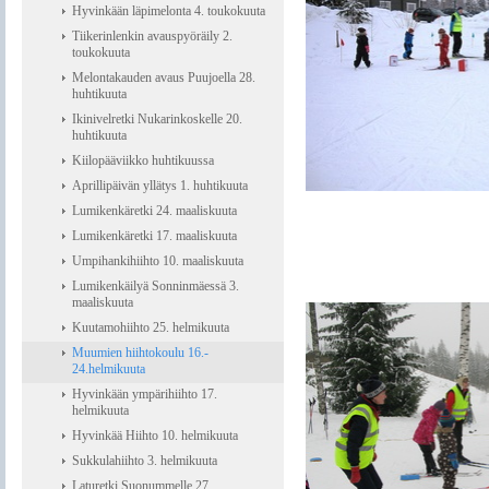
Hyvinkään läpimelonta 4. toukokuuta
Tiikerinlenkin avauspyöräily 2.
toukokuuta
Melontakauden avaus Puujoella 28.
huhtikuuta
Ikinivelretki Nukarinkoskelle 20.
huhtikuuta
Kiilopääviikko huhtikuussa
Aprillipäivän yllätys 1. huhtikuuta
Lumikenkäretki 24. maaliskuuta
Lumikenkäretki 17. maaliskuuta
Umpihankihiihto 10. maaliskuuta
Lumikenkäilyä Sonninmäessä 3.
maaliskuuta
Kuutamohiihto 25. helmikuuta
Muumien hiihtokoulu 16.-
24.helmikuuta
Hyvinkään ympärihiihto 17.
helmikuuta
Hyvinkää Hiihto 10. helmikuuta
Sukkulahiihto 3. helmikuuta
Laturetki Suonummelle 27.