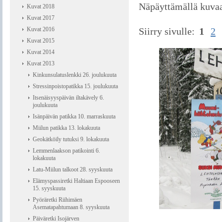
Näpäyttämällä kuva
Kuvat 2018
Kuvat 2017
Kuvat 2016
Siirry sivulle:
1
2
Kuvat 2015
Kuvat 2014
Kuvat 2013
Kinkunsulatuslenkki 26. joulukuuta
Stressinpoistopatikka 15. joulukuuta
Itsenäisyyspäivän iltakävely 6.
joulukuuta
Isänpäivän patikka 10. marraskuuta
Miilun patikka 13. lokakuuta
Geokätköily tutuksi 9. lokakuuta
Lemmenlaakson patikointi 6.
lokakuuta
Latu-Miilun talkoot 28. syyskuuta
Elämyspassiretki Haltiaan Espooseen
15. syyskuuta
Pyöräretki Riihimäen
Asematapahtumaan 8. syyskuuta
Päiväretki Isojärven