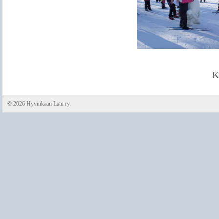
K
©
2026 Hyvinkään Latu ry.