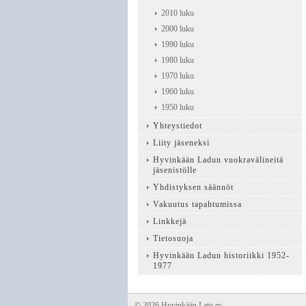
2010 luku
2000 luku
1990 luku
1980 luku
1970 luku
1960 luku
1950 luku
Yhteystiedot
Liity jäseneksi
Hyvinkään Ladun vuokravälineitä
jäsenistölle
Yhdistyksen säännöt
Vakuutus tapahtumissa
Linkkejä
Tietosuoja
Hyvinkään Ladun historiikki 1952-
1977
©
2026 Hyvinkään Latu ry.