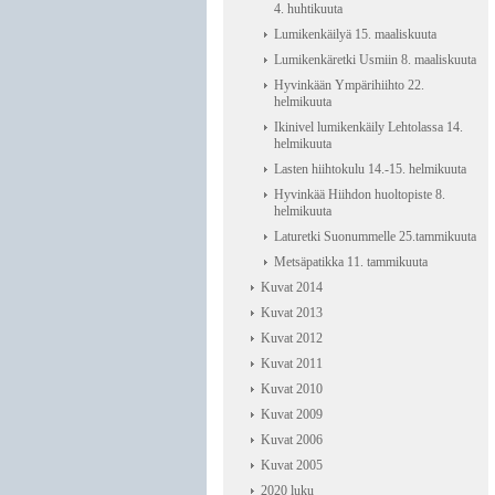
4. huhtikuuta
Lumikenkäilyä 15. maaliskuuta
Lumikenkäretki Usmiin 8. maaliskuuta
Hyvinkään Ympärihiihto 22.
helmikuuta
Ikinivel lumikenkäily Lehtolassa 14.
helmikuuta
Lasten hiihtokulu 14.-15. helmikuuta
Hyvinkää Hiihdon huoltopiste 8.
helmikuuta
Laturetki Suonummelle 25.tammikuuta
Metsäpatikka 11. tammikuuta
Kuvat 2014
Kuvat 2013
Kuvat 2012
Kuvat 2011
Kuvat 2010
Kuvat 2009
Kuvat 2006
Kuvat 2005
2020 luku