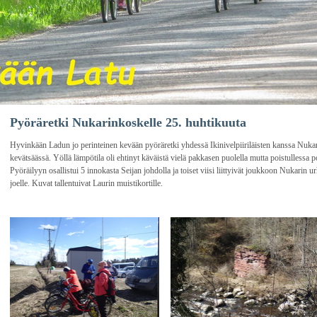
Pyöräretki Nukarinkoskelle 25. huhtikuuta
Hyvinkään Ladun jo perinteinen kevään pyöräretki yhdessä Ikinivelpiiriläisten kanssa Nukarin
kevätsäässä. Yöllä lämpötila oli ehtinyt käväistä vielä pakkasen puolella mutta poistullessa pon
Pyöräilyyn osallistui 5 innokasta Seijan johdolla ja toiset viisi liittyivät joukkoon Nukarin u
joelle. Kuvat tallentuivat Laurin muistikortille.