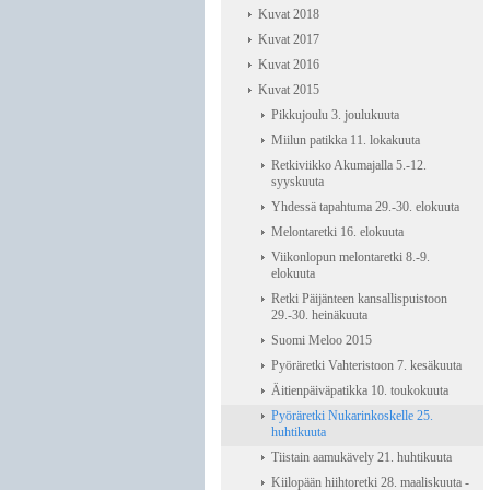
Kuvat 2018
Kuvat 2017
Kuvat 2016
Kuvat 2015
Pikkujoulu 3. joulukuuta
Miilun patikka 11. lokakuuta
Retkiviikko Akumajalla 5.-12.
syyskuuta
Yhdessä tapahtuma 29.-30. elokuuta
Melontaretki 16. elokuuta
Viikonlopun melontaretki 8.-9.
elokuuta
Retki Päijänteen kansallispuistoon
29.-30. heinäkuuta
Suomi Meloo 2015
Pyöräretki Vahteristoon 7. kesäkuuta
Äitienpäiväpatikka 10. toukokuuta
Pyöräretki Nukarinkoskelle 25.
huhtikuuta
Tiistain aamukävely 21. huhtikuuta
Kiilopään hiihtoretki 28. maaliskuuta -