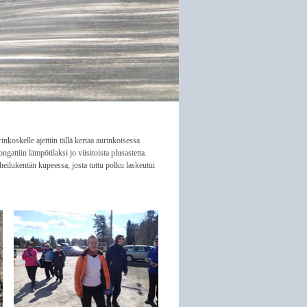
koskelle ajettiin tällä kertaa aurinkoisessa
gattiin lämpötilaksi jo viisitoista plusastetta.
rheilukentän kupeessa, josta tuttu polku laskeutui