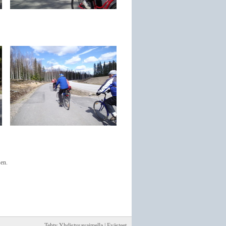
en.
Tehty Yhdistysavaimella
|
Evästeet