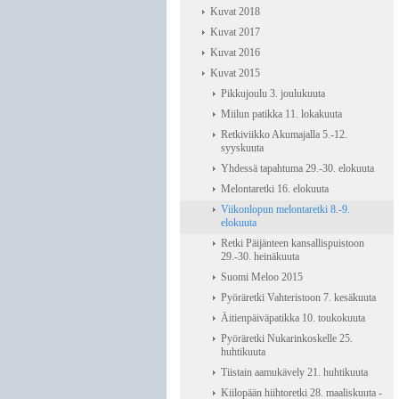
Kuvat 2018
Kuvat 2017
Kuvat 2016
Kuvat 2015
Pikkujoulu 3. joulukuuta
Miilun patikka 11. lokakuuta
Retkiviikko Akumajalla 5.-12.
syyskuuta
Yhdessä tapahtuma 29.-30. elokuuta
Melontaretki 16. elokuuta
Viikonlopun melontaretki 8.-9.
elokuuta
Retki Päijänteen kansallispuistoon
29.-30. heinäkuuta
Suomi Meloo 2015
Pyöräretki Vahteristoon 7. kesäkuuta
Äitienpäiväpatikka 10. toukokuuta
Pyöräretki Nukarinkoskelle 25.
huhtikuuta
Tiistain aamukävely 21. huhtikuuta
Kiilopään hiihtoretki 28. maaliskuuta -