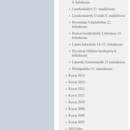
4. huhtikuuta
Lumikenkäilyä 15. maaliskuuta
Lumikenkäretki Usmiin 8. maaliskuuta
Hyvinkään Ympärihiihto 22.
helmikuuta
Ikinivel lumikenkäily Lehtolassa 14.
helmikuuta
Lasten hiihtokulu 14.-15. helmikuuta
Hyvinkää Hiihdon huoltopiste 8.
helmikuuta
Laturetki Suonummelle 25.tammikuuta
Metsäpatikka 11. tammikuuta
Kuvat 2014
Kuvat 2013
Kuvat 2012
Kuvat 2011
Kuvat 2010
Kuvat 2009
Kuvat 2006
Kuvat 2005
2020 luku