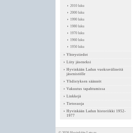
2010 luku
2000 luku
1990 luku
1980 luku
1970 luku
1960 luku
1950 luku
Yhteystiedot
Liity jäseneksi
Hyvinkään Ladun vuokravälineitä
jäsenistölle
Yhdistyksen säännöt
Vakuutus tapahtumissa
Linkkejä
Tietosuoja
Hyvinkään Ladun historiikki 1952-
1977
©
2026 Hyvinkään Latu ry.