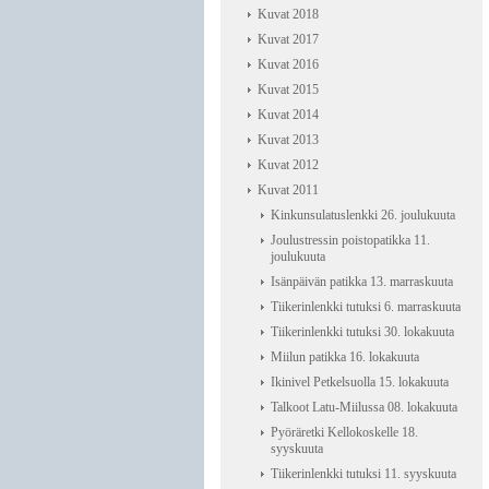
Kuvat 2018
Kuvat 2017
Kuvat 2016
Kuvat 2015
Kuvat 2014
Kuvat 2013
Kuvat 2012
Kuvat 2011
Kinkunsulatuslenkki 26. joulukuuta
Joulustressin poistopatikka 11.
joulukuuta
Isänpäivän patikka 13. marraskuuta
Tiikerinlenkki tutuksi 6. marraskuuta
Tiikerinlenkki tutuksi 30. lokakuuta
Miilun patikka 16. lokakuuta
Ikinivel Petkelsuolla 15. lokakuuta
Talkoot Latu-Miilussa 08. lokakuuta
Pyöräretki Kellokoskelle 18.
syyskuuta
Tiikerinlenkki tutuksi 11. syyskuuta