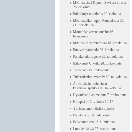
Melontapäivä Espoon Suvisaaristossa
28. elokuuta
Ikiliikkujat ulkoilutus 20. elokuuta
Melontaviikonloppu Puumalassa 29.
-31.heinäkuuta
Mommilanjärven soutelut 16.
heinäkuuta
Mustilan Arboretumissa 18. kesäkuuta
Ikinivel pyöräretki 20. kesäkuuta
Patikkaretki Lopelle 29. toukokuuta
Ikiliikkujat Ulkoilu 28. toukokuuta
Torronsuo 15. toukokuuta
Tiikerinlenkin pyöräily 10. toukokuuta
Äitienpäivän perinteinen
kesänavauspatikka 08. toukokuuta
Hyvinkään Läpimelonta 7. toukokuuta
Kiilopää 2011 viikolla 16-17
Yllläskartano Pääsiäisviikolla
Pälvikävely 10. huhtikuuta
Petkelsuon retki 3. huhtikuuta
Lumikenkäilyä 27. maaliskuuta