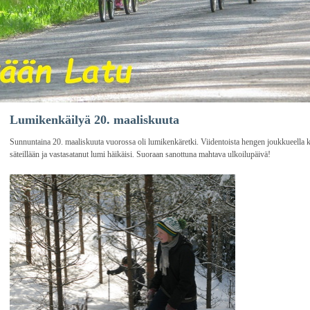
Lumikenkäilyä 20. maaliskuuta
Sunnuntaina 20. maaliskuuta vuorossa oli lumikenkäretki. Viidentoista hengen joukkueella 
säteillään ja vastasatanut lumi häikäisi. Suoraan sanottuna mahtava ulkoilupäivä!