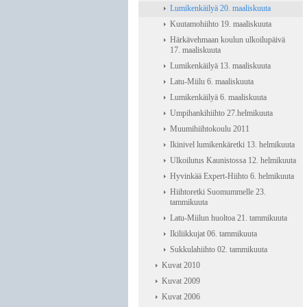
Lumikenkäilyä 20. maaliskuuta
Kuutamohiihto 19. maaliskuuta
Härkävehmaan koulun ulkoilupäivä
17. maaliskuuta
Lumikenkäilyä 13. maaliskuuta
Latu-Miilu 6. maaliskuuta
Lumikenkäilyä 6. maaliskuuta
Umpihankihiihto 27.helmikuuta
Muumihiihtokoulu 2011
Ikinivel lumikenkäretki 13. helmikuuta
Ulkoilutus Kaunistossa 12. helmikuuta
Hyvinkää Expert-Hiihto 6. helmikuuta
Hiihtoretki Suomummelle 23.
tammikuuta
Latu-Miilun huoltoa 21. tammikuuta
Ikiliikkujat 06. tammikuuta
Sukkulahiihto 02. tammikuuta
Kuvat 2010
Kuvat 2009
Kuvat 2006