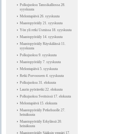
Polkujuoksu Tanssikalliossa 28.
syyskuuta
Melontapäivä 26. syyskuuta
Maastopyöräily 21. syyskuuta
Yön yli retki Usmissa 18. syyskuuta
Maastopyöräily 14. syyskuuta
Maastopyöräily Räyskälässä 11.
syyskuuta
Polkujuoksu 9. syyskuuta
Maastopyöräily 7. syyskuuta
Melontapäivä 5. syyskuuta
Retki Porvooseen 4. syyskuuta
Polkujuoksu 31. elokuuta
Laurin pyöräretki 22. elokuuta
Polkujuoksu Sveitsissä 17. elokuuta
Melontapäivä 15. elokuuta
Maastopyöräily Petkelsuolle 27.
heinäkuuta
Maastopyöräily Erkylässä 20.
heinäkuuta
Maastopyöräily Sääksin ympäri 17.