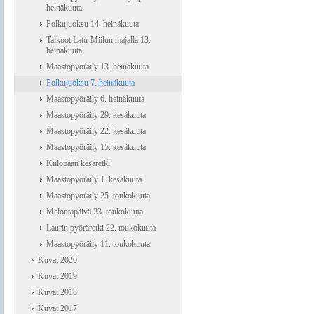
heinäkuuta
Polkujuoksu 14. heinäkuuta
Talkoot Latu-Miilun majalla 13.
heinäkuuta
Maastopyöräily 13. heinäkuuta
Polkujuoksu 7. heinäkuuta
Maastopyöräily 6. heinäkuuta
Maastopyöräily 29. kesäkuuta
Maastopyöräily 22. kesäkuuta
Maastopyöräily 15. kesäkuuta
Kiilopään kesäretki
Maastopyöräily 1. kesäkuuta
Maastopyöräily 25. toukokuuta
Melontapäivä 23. toukokuuta
Laurin pyöräretki 22. toukokuuta
Maastopyöräily 11. toukokuuta
Kuvat 2020
Kuvat 2019
Kuvat 2018
Kuvat 2017