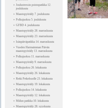
Joulustressin poistopatikka 12.
joulukuuta
Maastopyöräily 7. joulukuuta
Polkujuoksu 5. joulukuuta
GFBD 4. joulukuuta
Maastopyöräily 28. marraskuuta
Maastopyöräily 23. marraskuuta
Isänpäiväpatikka 14. marraskuuta
Vuoden Harmaimman Päivän
maastopyöräily 13. marraskuuta
Polkujuoksu 11. marraskuuta
Maastopyöräily 9. marraskuuta
Polkujuoksu 26. lokakuuta
Maastopyöräily 26. lokakuuta
Retki Petkelsuolle 23. lokakuuta
Maastopyöräily 19. lokakuuta
Polkujuoksu 14. lokakuuta
Maastopyöräily 12. lokakuuta
Miilun patikka 10. lokakuuta
Maastopyöräily 28. syyskuuta