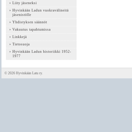
Liity jäseneksi
Hyvinkään Ladun vuokravälineitä
jäsenistölle
Yhdistyksen säännöt
Vakuutus tapahtumissa
Linkkejä
Tietosuoja
Hyvinkään Ladun historiikki 1952-
1977
©
2026 Hyvinkään Latu ry.