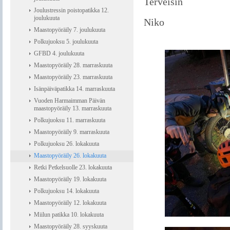
Terveisin
Joulustressin poistopatikka 12.
joulukuuta
Niko
Maastopyöräily 7. joulukuuta
Polkujuoksu 5. joulukuuta
GFBD 4. joulukuuta
Maastopyöräily 28. marraskuuta
Maastopyöräily 23. marraskuuta
Isänpäiväpatikka 14. marraskuuta
Vuoden Harmaimman Päivän
maastopyöräily 13. marraskuuta
Polkujuoksu 11. marraskuuta
Maastopyöräily 9. marraskuuta
Polkujuoksu 26. lokakuuta
Maastopyöräily 26. lokakuuta
Retki Petkelsuolle 23. lokakuuta
Maastopyöräily 19. lokakuuta
Polkujuoksu 14. lokakuuta
Maastopyöräily 12. lokakuuta
Miilun patikka 10. lokakuuta
Maastopyöräily 28. syyskuuta