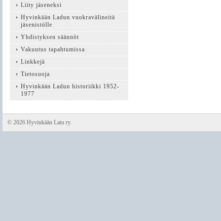
Liity jäseneksi
Hyvinkään Ladun vuokravälineitä
jäsenistölle
Yhdistyksen säännöt
Vakuutus tapahtumissa
Linkkejä
Tietosuoja
Hyvinkään Ladun historiikki 1952-
1977
©
2026 Hyvinkään Latu ry.