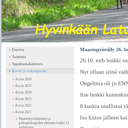
Maastopyöräily 26. l
Etusivu
Toiminta
26.10. mtb lenkki su
Tapahtumakalenteri
Nyt ollaan siinä vai
Kuvat ja retkiraportit
Kuvat 2026
Ongelmia oli jo ENN
Kuvat 2025
Kuvat 2024
Itse lenkki kuitenki
Kuvat 2023
8 kuskia osallistui tä
Kuvat 2022
Kuvat 2021
Iso kiitos jälleen ka
Maastopyöräilijöiden ja
polkujuoksijoiden yhteinen lenkki 13.
joulukuuta