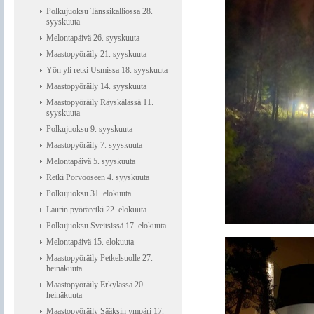
Polkujuoksu Tanssikalliossa 28.
syyskuuta
Melontapäivä 26. syyskuuta
Maastopyöräily 21. syyskuuta
Yön yli retki Usmissa 18. syyskuuta
Maastopyöräily 14. syyskuuta
Maastopyöräily Räyskälässä 11.
syyskuuta
Polkujuoksu 9. syyskuuta
Maastopyöräily 7. syyskuuta
Melontapäivä 5. syyskuuta
Retki Porvooseen 4. syyskuuta
Polkujuoksu 31. elokuuta
Laurin pyöräretki 22. elokuuta
Polkujuoksu Sveitsissä 17. elokuuta
Melontapäivä 15. elokuuta
Maastopyöräily Petkelsuolle 27.
heinäkuuta
Maastopyöräily Erkylässä 20.
heinäkuuta
Maastopyöräily Sääksin ympäri 17.