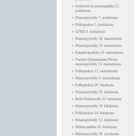
Joulustressin poistopatikka 12.
joulukuuta
Maastopyöräily 7. joulukuuta
Polkujuoksu 5. joulukuuta
GFBD 4. joulukuuta
Maastopyöräily 28. marraskuuta
Maastopyöräily 23. marraskuuta
Isänpäiväpatikka 14. marraskuuta
Vuoden Harmaimman Päivän
maastopyöräily 13. marraskuuta
Polkujuoksu 11. marraskuuta
Maastopyöräily 9. marraskuuta
Polkujuoksu 26. lokakuuta
Maastopyöräily 26. lokakuuta
Retki Petkelsuolle 23. lokakuuta
Maastopyöräily 19. lokakuuta
Polkujuoksu 14. lokakuuta
Maastopyöräily 12. lokakuuta
Miilun patikka 10. lokakuuta
Maastopyöräily 28. syyskuuta