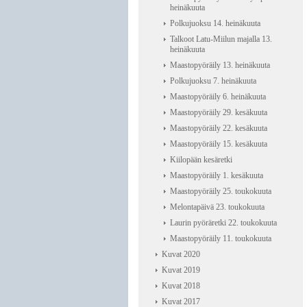
heinäkuuta
Polkujuoksu 14. heinäkuuta
Talkoot Latu-Miilun majalla 13.
heinäkuuta
Maastopyöräily 13. heinäkuuta
Polkujuoksu 7. heinäkuuta
Maastopyöräily 6. heinäkuuta
Maastopyöräily 29. kesäkuuta
Maastopyöräily 22. kesäkuuta
Maastopyöräily 15. kesäkuuta
Kiilopään kesäretki
Maastopyöräily 1. kesäkuuta
Maastopyöräily 25. toukokuuta
Melontapäivä 23. toukokuuta
Laurin pyöräretki 22. toukokuuta
Maastopyöräily 11. toukokuuta
Kuvat 2020
Kuvat 2019
Kuvat 2018
Kuvat 2017