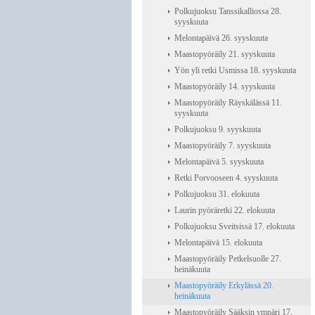
Polkujuoksu Tanssikalliossa 28.
syyskuuta
Melontapäivä 26. syyskuuta
Maastopyöräily 21. syyskuuta
Yön yli retki Usmissa 18. syyskuuta
Maastopyöräily 14. syyskuuta
Maastopyöräily Räyskälässä 11.
syyskuuta
Polkujuoksu 9. syyskuuta
Maastopyöräily 7. syyskuuta
Melontapäivä 5. syyskuuta
Retki Porvooseen 4. syyskuuta
Polkujuoksu 31. elokuuta
Laurin pyöräretki 22. elokuuta
Polkujuoksu Sveitsissä 17. elokuuta
Melontapäivä 15. elokuuta
Maastopyöräily Petkelsuolle 27.
heinäkuuta
Maastopyöräily Erkylässä 20.
heinäkuuta
Maastopyöräily Sääksin ympäri 17.