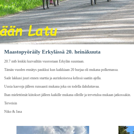
Maastopyöräily Erkylässä 20. heinäkuuta
20.7 mtb lenkki kurvailtiin vuorostaan Erkylän suuntaan.
Tämän vuoden ennätys paukkui kun kaikkiaan 20 hurjaa oli mukana polkemassa.
Sade lakkasi juuri ennen starttia ja aurinkoisessa kelissä saatiin ajella.
Uusia kasvoja jälleen runsaasti mukana joka on todella ilahduttavaa.
Ihan mielettömät kiitokset jälleen kaikille mukana olleille ja tervetuloa mukaan jatkossakin.
Terveisin
Niko & Jasa