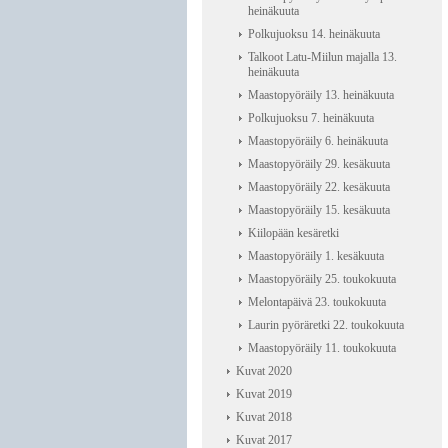
heinäkuuta
Polkujuoksu 14. heinäkuuta
Talkoot Latu-Miilun majalla 13.
heinäkuuta
Maastopyöräily 13. heinäkuuta
Polkujuoksu 7. heinäkuuta
Maastopyöräily 6. heinäkuuta
Maastopyöräily 29. kesäkuuta
Maastopyöräily 22. kesäkuuta
Maastopyöräily 15. kesäkuuta
Kiilopään kesäretki
Maastopyöräily 1. kesäkuuta
Maastopyöräily 25. toukokuuta
Melontapäivä 23. toukokuuta
Laurin pyöräretki 22. toukokuuta
Maastopyöräily 11. toukokuuta
Kuvat 2020
Kuvat 2019
Kuvat 2018
Kuvat 2017