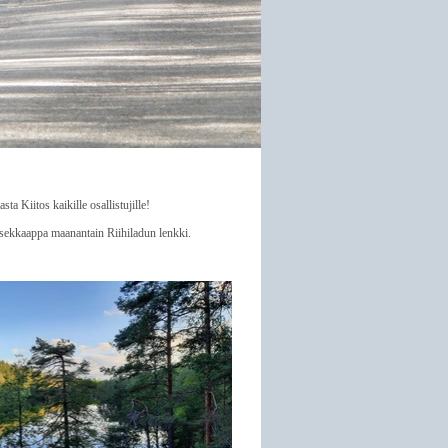
a Kiitos kaikille osallistujille!
n tsekkaappa maanantain Riihiladun lenkki.