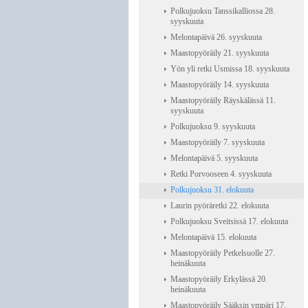
Polkujuoksu Tanssikalliossa 28.
syyskuuta
Melontapäivä 26. syyskuuta
Maastopyöräily 21. syyskuuta
Yön yli retki Usmissa 18. syyskuuta
Maastopyöräily 14. syyskuuta
Maastopyöräily Räyskälässä 11.
syyskuuta
Polkujuoksu 9. syyskuuta
Maastopyöräily 7. syyskuuta
Melontapäivä 5. syyskuuta
Retki Porvooseen 4. syyskuuta
Polkujuoksu 31. elokuuta
Laurin pyöräretki 22. elokuuta
Polkujuoksu Sveitsissä 17. elokuuta
Melontapäivä 15. elokuuta
Maastopyöräily Petkelsuolle 27.
heinäkuuta
Maastopyöräily Erkylässä 20.
heinäkuuta
Maastopyöräily Sääksin ympäri 17.