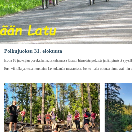
Polkujuoksu 31. elokuuta
Isolla 18 juoksijan porukalla nautiskelemassa Usmin hienoista poluista ja lämpimästä syysillast
Ensi viikolla jatketaan torstaina Lentokentän maastoissa. Jos et malta odottaa sinne asti nii