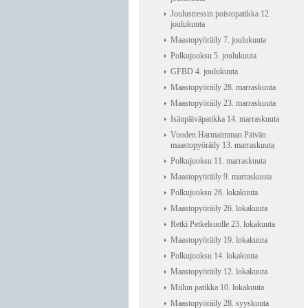
Joulustressin poistopatikka 12.
joulukuuta
Maastopyöräily 7. joulukuuta
Polkujuoksu 5. joulukuuta
GFBD 4. joulukuuta
Maastopyöräily 28. marraskuuta
Maastopyöräily 23. marraskuuta
Isänpäiväpatikka 14. marraskuuta
Vuoden Harmaimman Päivän
maastopyöräily 13. marraskuuta
Polkujuoksu 11. marraskuuta
Maastopyöräily 9. marraskuuta
Polkujuoksu 26. lokakuuta
Maastopyöräily 26. lokakuuta
Retki Petkelsuolle 23. lokakuuta
Maastopyöräily 19. lokakuuta
Polkujuoksu 14. lokakuuta
Maastopyöräily 12. lokakuuta
Miilun patikka 10. lokakuuta
Maastopyöräily 28. syyskuuta