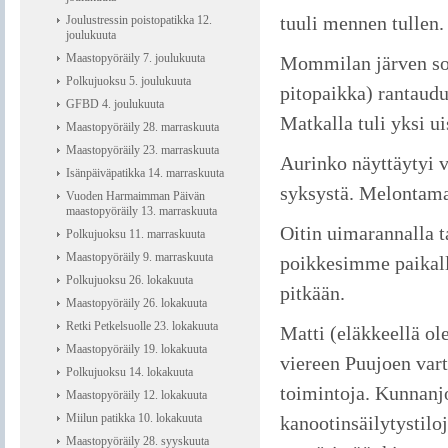
tuuli mennen tullen.
Joulustressin poistopatikka 12.
joulukuuta
Maastopyöräily 7. joulukuuta
Mommilan järven so
Polkujuoksu 5. joulukuuta
pitopaikka) rantaud
GFBD 4. joulukuuta
Matkalla tuli yksi ui
Maastopyöräily 28. marraskuuta
Maastopyöräily 23. marraskuuta
Aurinko näyttäytyi v
Isänpäiväpatikka 14. marraskuuta
syksystä. Melontamat
Vuoden Harmaimman Päivän
maastopyöräily 13. marraskuuta
Oitin uimarannalla t
Polkujuoksu 11. marraskuuta
Maastopyöräily 9. marraskuuta
poikkesimme paikall
Polkujuoksu 26. lokakuuta
pitkään.
Maastopyöräily 26. lokakuuta
Retki Petkelsuolle 23. lokakuuta
Matti (eläkkeellä ol
Maastopyöräily 19. lokakuuta
viereen Puujoen var
Polkujuoksu 14. lokakuuta
toimintoja. Kunnanjo
Maastopyöräily 12. lokakuuta
Miilun patikka 10. lokakuuta
kanootinsäilytystiloj
Maastopyöräily 28. syyskuuta