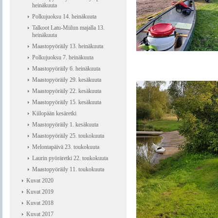
heinäkuuta
Polkujuoksu 14. heinäkuuta
Talkoot Latu-Miilun majalla 13.
heinäkuuta
Maastopyöräily 13. heinäkuuta
Polkujuoksu 7. heinäkuuta
Maastopyöräily 6. heinäkuuta
Maastopyöräily 29. kesäkuuta
Maastopyöräily 22. kesäkuuta
Maastopyöräily 15. kesäkuuta
Kiilopään kesäretki
Maastopyöräily 1. kesäkuuta
Maastopyöräily 25. toukokuuta
Melontapäivä 23. toukokuuta
Laurin pyöräretki 22. toukokuuta
Maastopyöräily 11. toukokuuta
Kuvat 2020
Kuvat 2019
Kuvat 2018
Kuvat 2017