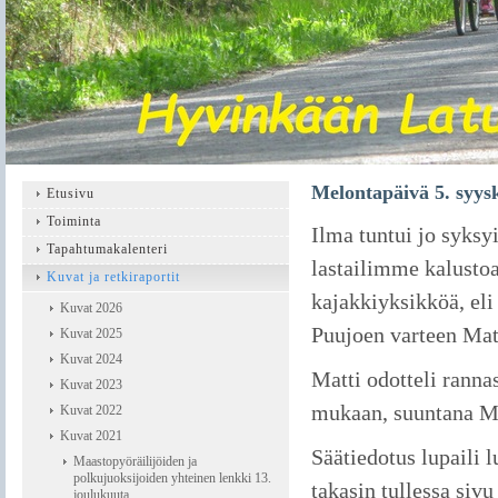
Melontapäivä 5. syys
Etusivu
Toiminta
Ilma tuntui jo syksy
Tapahtumakalenteri
lastailimme kalustoa
Kuvat ja retkiraportit
kajakkiyksikköä, eli
Kuvat 2026
Puujoen varteen Mati
Kuvat 2025
Kuvat 2024
Matti odotteli rannas
Kuvat 2023
mukaan, suuntana M
Kuvat 2022
Kuvat 2021
Säätiedotus lupaili l
Maastopyöräilijöiden ja
polkujuoksijoiden yhteinen lenkki 13.
takasin tullessa siv
joulukuuta