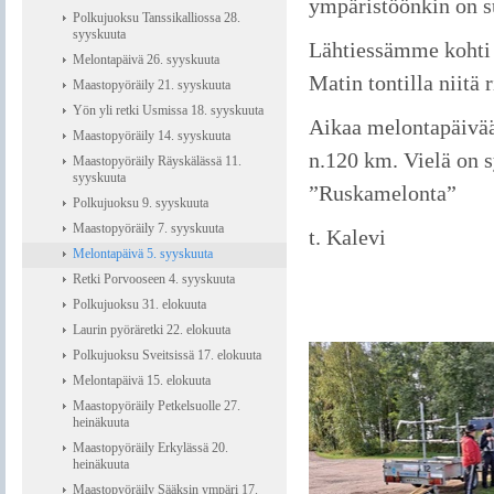
ympäristöönkin on s
Polkujuoksu Tanssikalliossa 28.
syyskuuta
Lähtiessämme kohti 
Melontapäivä 26. syyskuuta
Matin tontilla niitä r
Maastopyöräily 21. syyskuuta
Yön yli retki Usmissa 18. syyskuuta
Aikaa melontapäivään
Maastopyöräily 14. syyskuuta
n.120 km. Vielä on 
Maastopyöräily Räyskälässä 11.
syyskuuta
”Ruskamelonta”
Polkujuoksu 9. syyskuuta
Maastopyöräily 7. syyskuuta
t. Kalevi
Melontapäivä 5. syyskuuta
Retki Porvooseen 4. syyskuuta
Polkujuoksu 31. elokuuta
Laurin pyöräretki 22. elokuuta
Polkujuoksu Sveitsissä 17. elokuuta
Melontapäivä 15. elokuuta
Maastopyöräily Petkelsuolle 27.
heinäkuuta
Maastopyöräily Erkylässä 20.
heinäkuuta
Maastopyöräily Sääksin ympäri 17.