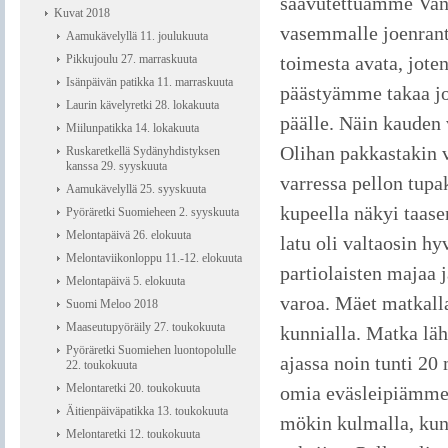
saavutettuamme Vant
Kuvat 2018
vasemmalle joenranta
Aamukävelyllä 11. joulukuuta
Pikkujoulu 27. marraskuuta
toimesta avata, jote
Isänpäivän patikka 11. marraskuuta
päästyämme takaa jo k
Laurin kävelyretki 28. lokakuuta
päälle. Näin kauden 
Miilunpatikka 14. lokakuuta
Olihan pakkastakin v
Ruskaretkellä Sydänyhdistyksen
kanssa 29. syyskuuta
varressa pellon tupa
Aamukävelyllä 25. syyskuuta
kupeella näkyi taas
Pyöräretki Suomieheen 2. syyskuuta
Melontapäivä 26. elokuuta
latu oli valtaosin 
Melontaviikonloppu 11.-12. elokuuta
partiolaisten majaa 
Melontapäivä 5. elokuuta
varoa. Mäet matkall
Suomi Meloo 2018
Maaseutupyöräily 27. toukokuuta
kunnialla. Matka lä
Pyöräretki Suomiehen luontopolulle
ajassa noin tunti 20
22. toukokuuta
Melontaretki 20. toukokuuta
omia eväsleipiämme
Äitienpäiväpatikka 13. toukokuuta
mökin kulmalla, kun
Melontaretki 12. toukokuuta