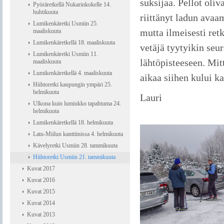
suksijaa. Pellot oliv
Pyöräretkellä Nukarinkokelle 14.
huhtikuuta
riittänyt ladun avaam
Lumikenkäretki Usmiin 25.
mutta ilmeisesti retk
maaliskuuta
Lumikenkäretkellä 18. maaliskuuta
vetäjä tyytyikin se
Lumikenkäretki Usmiin 11.
lähtöpisteeseen. Mit
maaliskuuta
Lumikenkäretkellä 4. maaliskuuta
aikaa siihen kului ka
Hiihtoretki kaupungin ympäri 25.
helmikuuta
Lauri
Ulkona kuin lumiukko tapahtuma 24.
helmikuuta
Lumikenkäretkellä 18. helmikuuta
Latu-Miilun kanttiinissa 4. helmikuuta
Kävelyretki Usmiin 28. tammikuuta
Hiihtoretki Usmiin 21. tammikuuta
Kuvat 2017
Kuvat 2016
Kuvat 2015
Kuvat 2014
Kuvat 2013