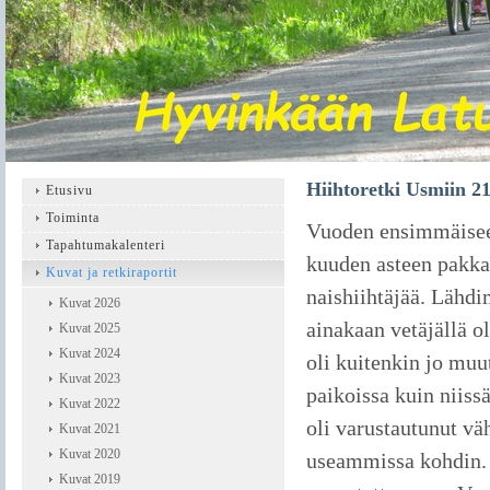
Hiihtoretki Usmiin 2
Etusivu
Toiminta
Vuoden ensimmäisee
Tapahtumakalenteri
kuuden asteen pakkas
Kuvat ja retkiraportit
naishiihtäjää. Lähdi
Kuvat 2026
ainakaan vetäjällä ol
Kuvat 2025
Kuvat 2024
oli kuitenkin jo muu
Kuvat 2023
paikoissa kuin niis
Kuvat 2022
oli varustautunut vä
Kuvat 2021
Kuvat 2020
useammissa kohdin. 
Kuvat 2019