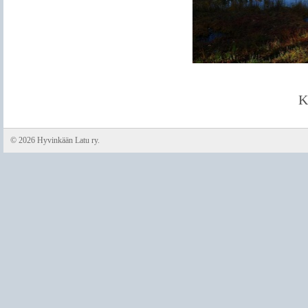
K
©
2026 Hyvinkään Latu ry.