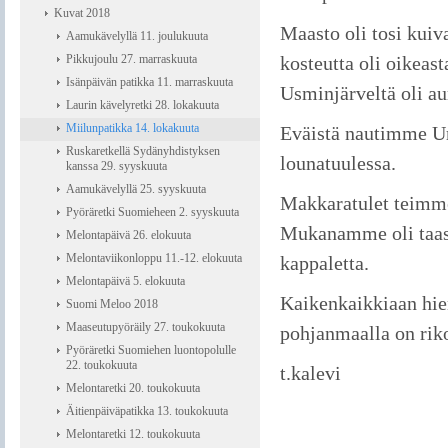
Kuvat 2018
Maasto oli tosi kuiv
Aamukävelyllä 11. joulukuuta
Pikkujoulu 27. marraskuuta
kosteutta oli oikea
Isänpäivän patikka 11. marraskuuta
Usminjärveltä oli au
Laurin kävelyretki 28. lokakuuta
Miilunpatikka 14. lokakuuta
Eväistä nautimme Ur
Ruskaretkellä Sydänyhdistyksen
lounatuulessa.
kanssa 29. syyskuuta
Aamukävelyllä 25. syyskuuta
Makkaratulet teimme 
Pyöräretki Suomieheen 2. syyskuuta
Mukanamme oli taas r
Melontapäivä 26. elokuuta
Melontaviikonloppu 11.-12. elokuuta
kappaletta.
Melontapäivä 5. elokuuta
Kaikenkaikkiaan hien
Suomi Meloo 2018
Maaseutupyöräily 27. toukokuuta
pohjanmaalla on riko
Pyöräretki Suomiehen luontopolulle
22. toukokuuta
t.kalevi
Melontaretki 20. toukokuuta
Äitienpäiväpatikka 13. toukokuuta
Melontaretki 12. toukokuuta