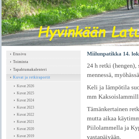
Miilunpatikka 14. lo
Etusivu
Toiminta
24 h retki (hengen),
Tapahtumakalenteri
mennessä, myöhässä m
Kuvat ja retkiraportit
Kuvat 2026
Keli ja lämpötila su
Kuvat 2025
mm Kaksoislammilla
Kuvat 2024
Kuvat 2023
Tämänkertainen retk
Kuvat 2022
mutta aikaa käytimme
Kuvat 2021
Piilolammella ja Ky
Kuvat 2020
vastapäivään.
Kuvat 2019