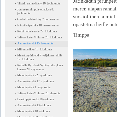
Jätinkadun pirunpel
Tiistain aamukävely 10. joulukuuta
meren ulapan rannall
Joulustressin poistopatikka 8.
joulukuuta
suosiollinen ja miel
Global Fatbike Day 7. joulukuuta
opastettua heille uu
Isänpäiväpatikka 10. marraskuuta
Retki Petkelsuolle 27. lokakuuta
Timppa
Talkoot Latu-Miilussa 26. lokakuuta
Aamukävelyllä 15. lokakuuta
Miilunpatikka 13. lokakuuta
Maastopyöräretki 7-veljeksen reitillä
12. lokakuuta
Retkellä Rytkössä Sydänyhdistyksen
kanssa 29. syyskuuta
Melontapäivä 22. syyskuuta
Aamukävelyllä 17. syyskuuta
Melontapäivä 1. syyskuuta
Talkoot Latu-Miilussa 26. elokuuta
Laurin pyöräretki 18 elokuuta
Aamukävelyllä 13 elokuuta
Melontapäivä 10. elokuuta