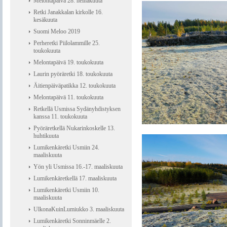
Melontapäivä 28. heinäkuuta
Retki Janakkalan kirkolle 16.
kesäkuuta
Suomi Meloo 2019
Perheretki Piilolammille 25.
toukokuuta
Melontapäivä 19. toukokuuta
Laurin pyöräretki 18. toukokuuta
Äitienpäiväpatikka 12. toukokuuta
Melontapäivä 11. toukokuuta
Retkellä Usmissa Sydänyhdistyksen
kanssa 11. toukokuuta
Pyöräretkellä Nukarinkoskelle 13.
huhtikuuta
Lumikenkäretki Usmiin 24.
maaliskuuta
Yön yli Usmissa 16.-17. maaliskuuta
Lumikenkäretkellä 17. maaliskuuta
Lumikenkäretki Usmiin 10.
maaliskuuta
UlkonaKuinLumiukko 3. maaliskuuta
Lumikenkäretki Sonninmäelle 2.