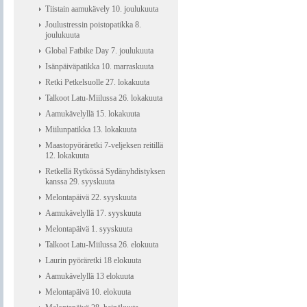
Tiistain aamukävely 10. joulukuuta
Joulustressin poistopatikka 8.
joulukuuta
Global Fatbike Day 7. joulukuuta
Isänpäiväpatikka 10. marraskuuta
Retki Petkelsuolle 27. lokakuuta
Talkoot Latu-Miilussa 26. lokakuuta
Aamukävelyllä 15. lokakuuta
Miilunpatikka 13. lokakuuta
Maastopyöräretki 7-veljeksen reitillä
12. lokakuuta
Retkellä Rytkössä Sydänyhdistyksen
kanssa 29. syyskuuta
Melontapäivä 22. syyskuuta
Aamukävelyllä 17. syyskuuta
Melontapäivä 1. syyskuuta
Talkoot Latu-Miilussa 26. elokuuta
Laurin pyöräretki 18 elokuuta
Aamukävelyllä 13 elokuuta
Melontapäivä 10. elokuuta