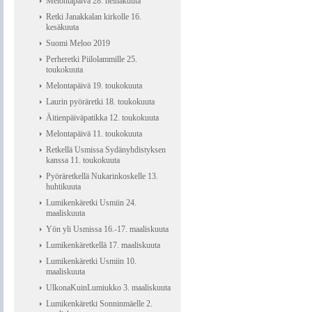
Melontapäivä 28. heinäkuuta
Retki Janakkalan kirkolle 16.
kesäkuuta
Suomi Meloo 2019
Perheretki Piilolammille 25.
toukokuuta
Melontapäivä 19. toukokuuta
Laurin pyöräretki 18. toukokuuta
Äitienpäiväpatikka 12. toukokuuta
Melontapäivä 11. toukokuuta
Retkellä Usmissa Sydänyhdistyksen
kanssa 11. toukokuuta
Pyöräretkellä Nukarinkoskelle 13.
huhtikuuta
Lumikenkäretki Usmiin 24.
maaliskuuta
Yön yli Usmissa 16.-17. maaliskuuta
Lumikenkäretkellä 17. maaliskuuta
Lumikenkäretki Usmiin 10.
maaliskuuta
UlkonaKuinLumiukko 3. maaliskuuta
Lumikenkäretki Sonninmäelle 2.