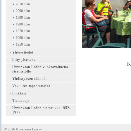
2010 luku
2000 luku
1990 luku
1980 luku
1970 luku
1960 luku
1950 luku
Yhteystiedot
Liity jäseneksi
K
Hyvinkään Ladun vuokravälineitä
jäsenistölle
Yhdistyksen säännöt
Vakuutus tapahtumissa
Linkkejä
Tietosuoja
Hyvinkään Ladun historiikki 1952-
1977
©
2026 Hyvinkään Latu ry.