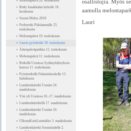
Melontapäivä 28. heinäkuuta
osallistujia. Myös se
Retki Janakkalan kirkolle 16.
aamulla melontapark
kesäkuuta
Suomi Meloo 2019
Lauri
Perheretki Piilolammille 25.
toukokuuta
Melontapäivä 19. toukokuuta
Laurin pyöräretki 18. toukokuuta
Äitienpäiväpatikka 12. toukokuuta
Melontapäivä 11. toukokuuta
Retkellä Usmissa Sydänyhdistyksen
kanssa 11. toukokuuta
Pyöräretkellä Nukarinkoskelle 13.
huhtikuuta
Lumikenkäretki Usmiin 24.
maaliskuuta
Yön yli Usmissa 16.-17. maaliskuuta
Lumikenkäretkellä 17. maaliskuuta
Lumikenkäretki Usmiin 10.
maaliskuuta
UlkonaKuinLumiukko 3. maaliskuuta
Lumikenkäretki Sonninmäelle 2.