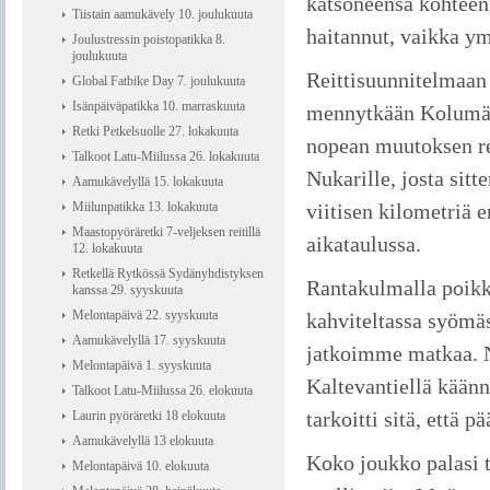
katsoneensa kohteen 
Tiistain aamukävely 10. joulukuuta
haitannut, vaikka y
Joulustressin poistopatikka 8.
joulukuuta
Reittisuunnitelmaan 
Global Fatbike Day 7. joulukuuta
Isänpäiväpatikka 10. marraskuuta
mennytkään Kolumäent
Retki Petkelsuolle 27. lokakuuta
nopean muutoksen re
Talkoot Latu-Miilussa 26. lokakuuta
Nukarille, josta sitt
Aamukävelyllä 15. lokakuuta
Miilunpatikka 13. lokakuuta
viitisen kilometriä
Maastopyöräretki 7-veljeksen reitillä
aikataulussa.
12. lokakuuta
Retkellä Rytkössä Sydänyhdistyksen
Rantakulmalla poik
kanssa 29. syyskuuta
Melontapäivä 22. syyskuuta
kahviteltassa syömä
Aamukävelyllä 17. syyskuuta
jatkoimme matkaa. N
Melontapäivä 1. syyskuuta
Kaltevantiellä kää
Talkoot Latu-Miilussa 26. elokuuta
tarkoitti sitä, ett
Laurin pyöräretki 18 elokuuta
Aamukävelyllä 13 elokuuta
Koko joukko palasi tä
Melontapäivä 10. elokuuta