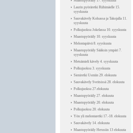
Maastopyöräily 17. syyskuuta
Laurin pyöräretki Riihimäelle 15.
syyskuuta
Sauvakävely Kolsassa ja Takojalla 11.
syyskuuta
Polkujuoksu Jokelassa 10. syyskuuta
Maastopyöräily 10. syyskuuta
Melontapäivä 8. syyskuuta
Maastopyöräily Sääksin ympäri 7.
syyskuuta
Metsämieli kävely 4. syyskuuta
Polkujuoksu 3. syyskuuta
Sieniretki Usmiin 29. elokuuta
Sauvakävely Sveitsissä 28. elokuuta
Polkujuoksu 27.elokuuta
Maastopyöräily 27. elokuuta
Maastopyöräily 20. elokuuta
Polkujuoksu 20. elokuuta
Yön yli melontaretki 17.-18. elokuuta
Sauvakävely 14. elokuuta
Maastopyöräily Herusiin 13 elokuuta