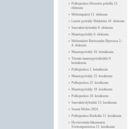
Polkujuoksu Herusten poluilla 13.
elokuuta
Melontapäivä 11. elokuuta
Laurin pyöräily Märkiöön 10. elokuuta
Sauvakävelylenkki 8. elokuuta
Maastopyöräily 6. elokuuta
Melontaleiri Barösundin Bjursissa 2.-
4. elokuuta
Maastopyöräily 16. heinäkuuta
Tiistain maastopyörälenkki 9.
heinäkuuta
Polkujuoksu 2. heinäkuuta
Maastopyöräily 25. kesäkuuta
Polkujuoksu 25. kesäkuuta
Maastopyöräily 18. kesäkuuta
Polkujuoksu 18. kesäkuuta
Sauvakävelylenkki 13. kesäkuuta
Suomi Meloo 2024
Polkujuoksu Rutikalla 11. kesäkuuta
Hyvinvointia liikunnasta
Sveitsinpuistossa 11. kesäkuuta