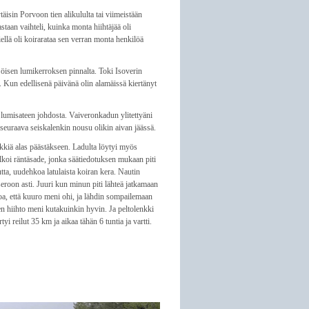
täisin Porvoon tien alikululta tai viimeistään
staan vaihteli, kuinka monta hiihtäjää oli
iellä oli koirarataa sen verran monta henkilöä
ät öisen lumikerroksen pinnalta. Toki Isoverin
ä. Kun edellisenä päivänä olin alamäissä kiertänyt
 lumisateen johdosta. Vaiveronkadun ylitettyäni
i seuraava seiskalenkin nousu olikin aivan jäässä.
ykkiä alas päästäkseen. Ladulta löytyi myös
 alkoi räntäsade, jonka säätiedotuksen mukaan piti
utta, uudehkoa latulaista koiran kera. Nautin
eroon asti. Juuri kun minun piti lähteä jatkamaan
koa, että kuuro meni ohi, ja lähdin sompailemaan
oten hiihto meni kutakuinkin hyvin. Ja peltolenkki
 reilut 35 km ja aikaa tähän 6 tuntia ja vartti.