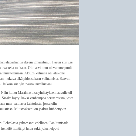
an alapäähän lisäkseni ilmaantunut. Päätin siis itse
kan varrelta mukaan. Olin arvioinut olevamme puoli
ää ihmettelemään. ABC:n kulmilla oli latukone
i ihan mukava eikä pidossakaan valittamista. Saavuin
 Jatkoin siis yksinäistä taivallustani.
a. Näin kulku Martin asukasyhdistyksen laavulle oli
. Sisältä löytyi kaksi vanhempaa herrasmiestä, josta
ssaan mm. vanhasta Lehtolasta, jossa olin
muistissa. Muistaakseni on joskus hiihdettykin
i. Lehtolasta jatkaessani edellisen illan lumisade
 henkilö hiihtänyt latua auki, joka helpotti