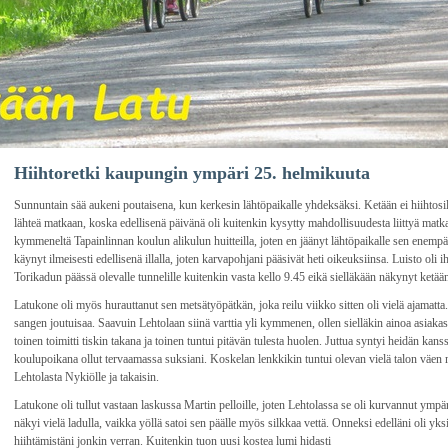
Hiihtoretki kaupungin ympäri 25. helmikuuta
Sunnuntain sää aukeni poutaisena, kun kerkesin lähtöpaikalle yhdeksäksi. Ketään ei hiihtosill
lähteä matkaan, koska edellisenä päivänä oli kuitenkin kysytty mahdollisuudesta liittyä mat
kymmeneltä Tapainlinnan koulun alikulun huitteilla, joten en jäänyt lähtöpaikalle sen enemp
käynyt ilmeisesti edellisenä illalla, joten karvapohjani pääsivät heti oikeuksiinsa. Luisto ol
Torikadun päässä olevalle tunnelille kuitenkin vasta kello 9.45 eikä sielläkään näkynyt ketään.
Latukone oli myös hurauttanut sen metsätyöpätkän, joka reilu viikko sitten oli vielä ajamatt
sangen joutuisaa. Saavuin Lehtolaan siinä varttia yli kymmenen, ollen sielläkin ainoa asiakas
toinen toimitti tiskin takana ja toinen tuntui pitävän tulesta huolen. Juttua syntyi heidän kan
koulupoikana ollut tervaamassa suksiani. Koskelan lenkkikin tuntui olevan vielä talon väen 
Lehtolasta Nykiölle ja takaisin.
Latukone oli tullut vastaan laskussa Martin pelloille, joten Lehtolassa se oli kurvannut ympär
näkyi vielä ladulla, vaikka yöllä satoi sen päälle myös silkkaa vettä. Onneksi edelläni oli yksi
hiihtämistäni jonkin verran. Kuitenkin tuon uusi kostea lumi hidasti