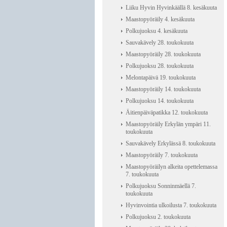
Liiku Hyvin Hyvinkäällä 8. kesäkuuta
Maastopyöräily 4. kesäkuuta
Polkujuoksu 4. kesäkuuta
Sauvakävely 28. toukokuuta
Maastopyöräily 28. toukokuuta
Polkujuoksu 28. toukokuuta
Melontapäivä 19. toukokuuta
Maastopyöräily 14. toukokuuta
Polkujuoksu 14. toukokuuta
Äitienpäiväpatikka 12. toukokuuta
Maastopyöräily Erkylän ympäri 11.
toukokuuta
Sauvakävely Erkylässä 8. toukokuuta
Maastopyöräily 7. toukokuuta
Maastopyöräilyn alkeita opettelemassa
7. toukokuuta
Polkujuoksu Sonninmäellä 7.
toukokuuta
Hyvinvointia ulkoilusta 7. toukokuuta
Polkujuoksu 2. toukokuuta