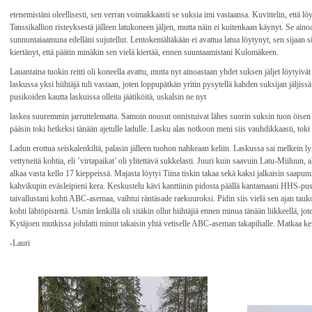
etenemistäni oleellisesti, sen verran voimakkaasti se suksia imi vastaansa. Kuvittelin, että löy
Tanssikallion risteyksestä jälleen latukoneen jäljen, mutta näin ei kuitenkaan käynyt. Se ainoa
sunnuntaiaamuna edelläni sujutellut. Lentokentältäkään ei avattua latua löytynyt, sen sijaan s
kiertänyt, että päätin minäkin sen vielä kiertää, ennen suuntaamistani Kulomäkeen.
Lauantaina tuokin reitti oli koneella avattu, mutta nyt ainoastaan yhdet suksen jäljet löytyiv
laskussa yksi hiihtäjä tuli vastaan, joten loppupätkän yritin pysytellä kahden suksijan jäljiss
pusikoiden kautta laskuissa olleita jäätiköitä, uskalsin ne nyt
laskea suuremmin jarruttelematta. Samoin nousut onnistuivat lähes suorin suksin tuon öisen
pääsin toki hetkeksi tänään ajetulle ladulle. Lasku alas notkoon meni siis vauhdikkaasti, tok
Ladun erottua seiskalenkiltä, palasin jälleen tuohon nahkeaan keliin. Laskussa sai melkein l
vettyneitä kohtia, eli ’virtapaikat’ oli ylitettävä sukkelasti. Juuri kuin saavuin Latu-Miiluun,
alkaa vasta kello 17 kieppeissä. Majasta löytyi Tiina tiskin takaa sekä kaksi jalkaisin saapun
kahvikupin eväsleipieni kera. Keskustelu kävi kanttiinin pidosta päällä kantamaani HHS-pus
taivallustani kohti ABC-asemaa, vaihtui räntäsade raekuuroksi. Pidin siis vielä sen ajan tau
kohti lähtöpistettä. Usmin lenkillä oli sitäkin ollut hiihtäjiä ennen minua tänään liikkeellä, j
Kytäjoen mutkissa johdatti minut takaisin yhtä vetiselle ABC-aseman takapihalle. Matkaa kertyi
-Lauri