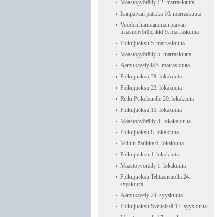
Maastopyöräily 12. marraskuuta
Isänpäivän patikka 10. marraskuuta
Vuoden harmaimman päivän
maastopyörälenkki 9. marraskuuta
Polkujuoksu 5. marraskuuta
Maastopyöräily 5. marraskuuta
Aamukävelyllä 5. marraskuuta
Polkujuoksu 29. lokakuuta
Polkujuoksu 22. lokakuuta
Retki Petkelsuolle 20. lokakuuta
Polkujuoksu 15. lokakuuta
Maastopyöräily 8. lokakakuuta
Polkujuoksu 8. lokakuuta
Miilun Patikka 6. lokakuuta
Polkujuoksu 1. lokakuuta
Maastopyöräily 1. lokakuuta
Polkujuoksu Tehtaansuolla 24.
syyskuuta
Aamukävely 24. syyskuuta
Polkujuoksu Sveitsissä 17. syyskuuta