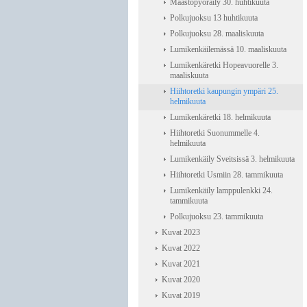
Maastopyöräily 30. huhtikuuta
Polkujuoksu 13 huhtikuuta
Polkujuoksu 28. maaliskuuta
Lumikenkäilemässä 10. maaliskuuta
Lumikenkäretki Hopeavuorelle 3.
maaliskuuta
Hiihtoretki kaupungin ympäri 25.
helmikuuta
Lumikenkäretki 18. helmikuuta
Hiihtoretki Suonummelle 4.
helmikuuta
Lumikenkäily Sveitsissä 3. helmikuuta
Hiihtoretki Usmiin 28. tammikuuta
Lumikenkäily lamppulenkki 24.
tammikuuta
Polkujuoksu 23. tammikuuta
Kuvat 2023
Kuvat 2022
Kuvat 2021
Kuvat 2020
Kuvat 2019