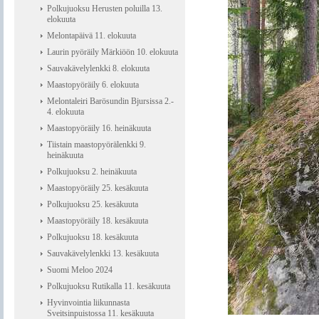
Polkujuoksu Herusten poluilla 13.
elokuuta
Melontapäivä 11. elokuuta
Laurin pyöräily Märkiöön 10. elokuuta
Sauvakävelylenkki 8. elokuuta
Maastopyöräily 6. elokuuta
Melontaleiri Barösundin Bjursissa 2.-
4. elokuuta
Maastopyöräily 16. heinäkuuta
Tiistain maastopyörälenkki 9.
heinäkuuta
Polkujuoksu 2. heinäkuuta
Maastopyöräily 25. kesäkuuta
Polkujuoksu 25. kesäkuuta
Maastopyöräily 18. kesäkuuta
Polkujuoksu 18. kesäkuuta
Sauvakävelylenkki 13. kesäkuuta
Suomi Meloo 2024
Polkujuoksu Rutikalla 11. kesäkuuta
Hyvinvointia liikunnasta
Sveitsinpuistossa 11. kesäkuuta