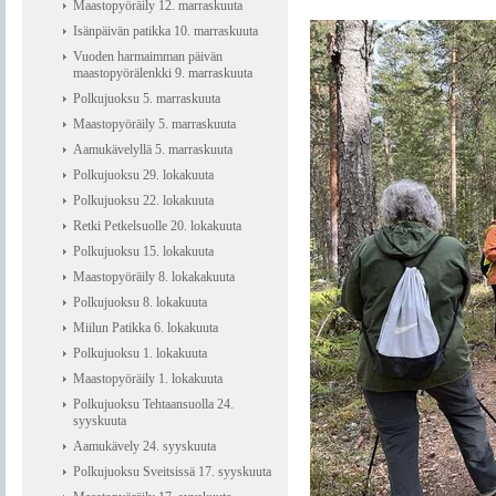
Maastopyöräily 12. marraskuuta
Isänpäivän patikka 10. marraskuuta
Vuoden harmaimman päivän
maastopyörälenkki 9. marraskuuta
Polkujuoksu 5. marraskuuta
Maastopyöräily 5. marraskuuta
Aamukävelyllä 5. marraskuuta
Polkujuoksu 29. lokakuuta
Polkujuoksu 22. lokakuuta
Retki Petkelsuolle 20. lokakuuta
Polkujuoksu 15. lokakuuta
Maastopyöräily 8. lokakakuuta
Polkujuoksu 8. lokakuuta
Miilun Patikka 6. lokakuuta
Polkujuoksu 1. lokakuuta
Maastopyöräily 1. lokakuuta
Polkujuoksu Tehtaansuolla 24.
syyskuuta
Aamukävely 24. syyskuuta
Polkujuoksu Sveitsissä 17. syyskuuta