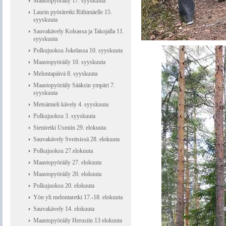
Maastopyöräily 17. syyskuuta
Laurin pyöräretki Riihimäelle 15.
syyskuuta
Sauvakävely Kolsassa ja Takojalla 11.
syyskuuta
Polkujuoksu Jokelassa 10. syyskuuta
Maastopyöräily 10. syyskuuta
Melontapäivä 8. syyskuuta
Maastopyöräily Sääksin ympäri 7.
syyskuuta
Metsämieli kävely 4. syyskuuta
Polkujuoksu 3. syyskuuta
Sieniretki Usmiin 29. elokuuta
Sauvakävely Sveitsissä 28. elokuuta
Polkujuoksu 27.elokuuta
Maastopyöräily 27. elokuuta
Maastopyöräily 20. elokuuta
Polkujuoksu 20. elokuuta
Yön yli melontaretki 17.-18. elokuuta
Sauvakävely 14. elokuuta
Maastopyöräily Herusiin 13 elokuuta