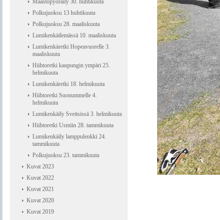
Maastopyöräily 30. huhtikuuta
Polkujuoksu 13 huhtikuuta
Polkujuoksu 28. maaliskuuta
Lumikenkäilemässä 10. maaliskuuta
Lumikenkäretki Hopeavuorelle 3.
maaliskuuta
Hiihtoretki kaupungin ympäri 25.
helmikuuta
Lumikenkäretki 18. helmikuuta
Hiihtoretki Suonummelle 4.
helmikuuta
Lumikenkäily Sveitsissä 3. helmikuuta
Hiihtoretki Usmiin 28. tammikuuta
Lumikenkäily lamppulenkki 24.
tammikuuta
Polkujuoksu 23. tammikuuta
Kuvat 2023
Kuvat 2022
Kuvat 2021
Kuvat 2020
Kuvat 2019