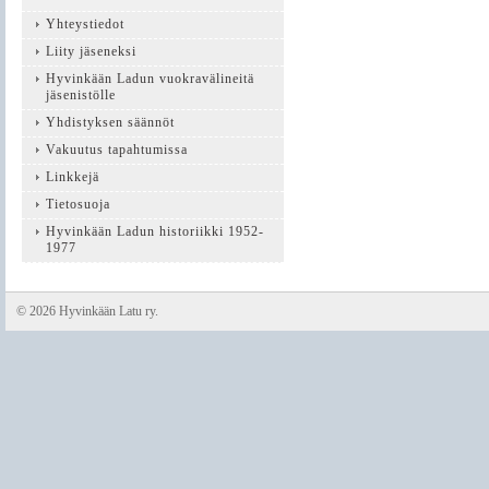
Yhteystiedot
Liity jäseneksi
Hyvinkään Ladun vuokravälineitä
jäsenistölle
Yhdistyksen säännöt
Vakuutus tapahtumissa
Linkkejä
Tietosuoja
Hyvinkään Ladun historiikki 1952-
1977
©
2026 Hyvinkään Latu ry.