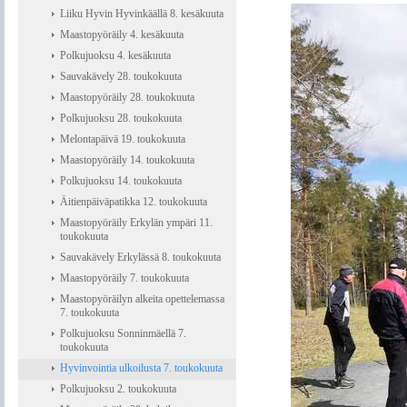
Liiku Hyvin Hyvinkäällä 8. kesäkuuta
Maastopyöräily 4. kesäkuuta
Polkujuoksu 4. kesäkuuta
Sauvakävely 28. toukokuuta
Maastopyöräily 28. toukokuuta
Polkujuoksu 28. toukokuuta
Melontapäivä 19. toukokuuta
Maastopyöräily 14. toukokuuta
Polkujuoksu 14. toukokuuta
Äitienpäiväpatikka 12. toukokuuta
Maastopyöräily Erkylän ympäri 11.
toukokuuta
Sauvakävely Erkylässä 8. toukokuuta
Maastopyöräily 7. toukokuuta
Maastopyöräilyn alkeita opettelemassa
7. toukokuuta
Polkujuoksu Sonninmäellä 7.
toukokuuta
Hyvinvointia ulkoilusta 7. toukokuuta
Polkujuoksu 2. toukokuuta