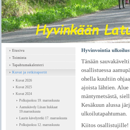
Hyvinvointia ulkoilus
Etusivu
Toiminta
Tänään sauvakäveltii
Tapahtumakalenteri
osallistuessa aamup
Kuvat ja retkiraportit
ohella kuultiin ohja
Kuvat 2026
ajoista lähtien. Alu
Kuvat 2025
Kuvat 2024
mäntymetsästä, siellä
Polkujuoksu 19. marraskuuta
Kesäkuun alussa jär
Aamukävely Liisan liukkaat
19.marraskuuta
ulkoilutapahtuman.
Laurin kävelyretki 17. marraskuuta
Kiitos osallistujille!
Polkujuoksu 12. marraskuuta