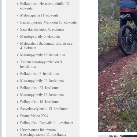
Polkujuoksu Herusten poluilla 13.
elokuuta
Melontapäivä 11. elokuuta
Laurin pyöräily Märkiöön 10. elokuuta
Sauvakävelylenkki 8. elokuuta
Maastopyöräily 6. elokuuta
Melontaleiri Barösundin Bjursissa 2.-
4. elokuuta
Maastopyöräily 16. heinäkuuta
Tiistain maastopyörälenkki 9.
heinäkuuta
Polkujuoksu 2. heinäkuuta
Maastopyöräily 25. kesäkuuta
Polkujuoksu 25. kesäkuuta
Maastopyöräily 18. kesäkuuta
Polkujuoksu 18. kesäkuuta
Sauvakävelylenkki 13. kesäkuuta
Suomi Meloo 2024
Polkujuoksu Rutikalla 11. kesäkuuta
Hyvinvointia liikunnasta
Sveitsinpuistossa 11. kesäkuuta