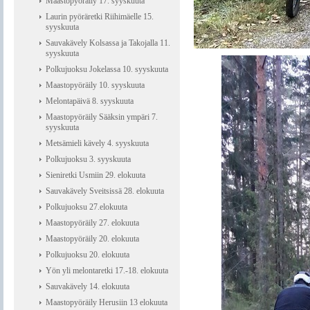
Maastopyöräily 17. syyskuuta
Laurin pyöräretki Riihimäelle 15.
syyskuuta
Sauvakävely Kolsassa ja Takojalla 11.
syyskuuta
Polkujuoksu Jokelassa 10. syyskuuta
Maastopyöräily 10. syyskuuta
Melontapäivä 8. syyskuuta
Maastopyöräily Sääksin ympäri 7.
syyskuuta
Metsämieli kävely 4. syyskuuta
Polkujuoksu 3. syyskuuta
Sieniretki Usmiin 29. elokuuta
Sauvakävely Sveitsissä 28. elokuuta
Polkujuoksu 27.elokuuta
Maastopyöräily 27. elokuuta
Maastopyöräily 20. elokuuta
Polkujuoksu 20. elokuuta
Yön yli melontaretki 17.-18. elokuuta
Sauvakävely 14. elokuuta
Maastopyöräily Herusiin 13 elokuuta