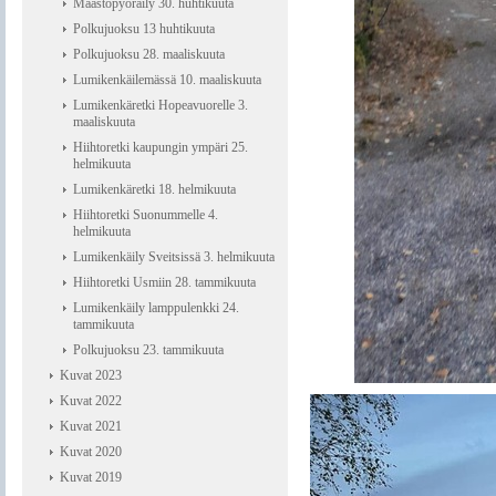
Maastopyöräily 30. huhtikuuta
Polkujuoksu 13 huhtikuuta
Polkujuoksu 28. maaliskuuta
Lumikenkäilemässä 10. maaliskuuta
Lumikenkäretki Hopeavuorelle 3.
maaliskuuta
Hiihtoretki kaupungin ympäri 25.
helmikuuta
Lumikenkäretki 18. helmikuuta
Hiihtoretki Suonummelle 4.
helmikuuta
Lumikenkäily Sveitsissä 3. helmikuuta
Hiihtoretki Usmiin 28. tammikuuta
Lumikenkäily lamppulenkki 24.
tammikuuta
Polkujuoksu 23. tammikuuta
Kuvat 2023
Kuvat 2022
Kuvat 2021
Kuvat 2020
Kuvat 2019