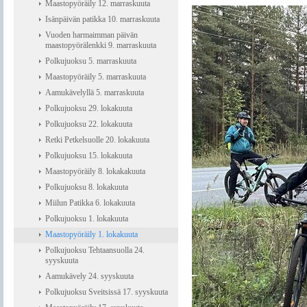
Maastopyöräily 12. marraskuuta
Isänpäivän patikka 10. marraskuuta
Vuoden harmaimman päivän
maastopyörälenkki 9. marraskuuta
Polkujuoksu 5. marraskuuta
Maastopyöräily 5. marraskuuta
Aamukävelyllä 5. marraskuuta
Polkujuoksu 29. lokakuuta
Polkujuoksu 22. lokakuuta
Retki Petkelsuolle 20. lokakuuta
Polkujuoksu 15. lokakuuta
Maastopyöräily 8. lokakakuuta
Polkujuoksu 8. lokakuuta
Miilun Patikka 6. lokakuuta
Polkujuoksu 1. lokakuuta
Maastopyöräily 1. lokakuuta
Polkujuoksu Tehtaansuolla 24.
syyskuuta
Aamukävely 24. syyskuuta
Polkujuoksu Sveitsissä 17. syyskuuta