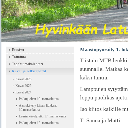
Maastopyöräily 1. lo
Etusivu
Toiminta
Tiistain MTB lenkki 
Tapahtumakalenteri
suunnalle. Matkaa k
Kuvat ja retkiraportit
kaksi tuntia.
Kuvat 2026
Kuvat 2025
Lamppujen sytyttämis
Kuvat 2024
loppu puolikas ajett
Polkujuoksu 19. marraskuuta
Aamukävely Liisan liukkaat
Iso kiitos kaikille m
19.marraskuuta
Laurin kävelyretki 17. marraskuuta
T: Sanna ja Matti
Polkujuoksu 12. marraskuuta