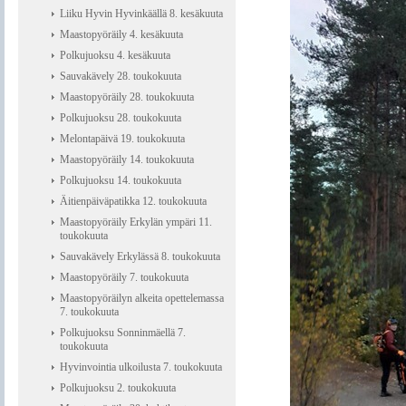
Liiku Hyvin Hyvinkäällä 8. kesäkuuta
Maastopyöräily 4. kesäkuuta
Polkujuoksu 4. kesäkuuta
Sauvakävely 28. toukokuuta
Maastopyöräily 28. toukokuuta
Polkujuoksu 28. toukokuuta
Melontapäivä 19. toukokuuta
Maastopyöräily 14. toukokuuta
Polkujuoksu 14. toukokuuta
Äitienpäiväpatikka 12. toukokuuta
Maastopyöräily Erkylän ympäri 11.
toukokuuta
Sauvakävely Erkylässä 8. toukokuuta
Maastopyöräily 7. toukokuuta
Maastopyöräilyn alkeita opettelemassa
7. toukokuuta
Polkujuoksu Sonninmäellä 7.
toukokuuta
Hyvinvointia ulkoilusta 7. toukokuuta
Polkujuoksu 2. toukokuuta