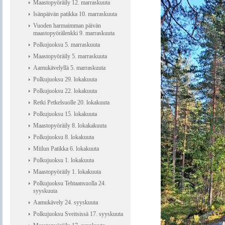
Maastopyöräily 12. marraskuuta
Isänpäivän patikka 10. marraskuuta
Vuoden harmaimman päivän
maastopyörälenkki 9. marraskuuta
Polkujuoksu 5. marraskuuta
Maastopyöräily 5. marraskuuta
Aamukävelyllä 5. marraskuuta
Polkujuoksu 29. lokakuuta
Polkujuoksu 22. lokakuuta
Retki Petkelsuolle 20. lokakuuta
Polkujuoksu 15. lokakuuta
Maastopyöräily 8. lokakakuuta
Polkujuoksu 8. lokakuuta
Miilun Patikka 6. lokakuuta
Polkujuoksu 1. lokakuuta
Maastopyöräily 1. lokakuuta
Polkujuoksu Tehtaansuolla 24.
syyskuuta
Aamukävely 24. syyskuuta
Polkujuoksu Sveitsissä 17. syyskuuta