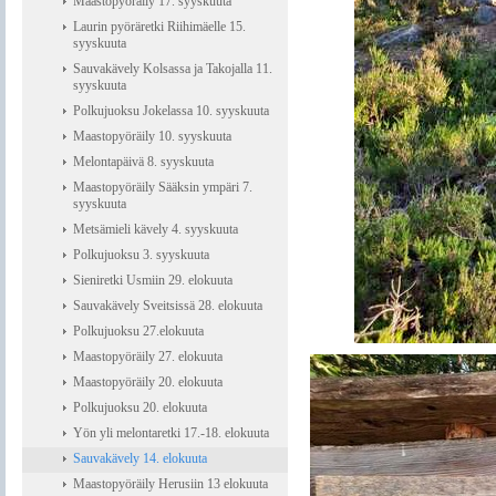
Maastopyöräily 17. syyskuuta
Laurin pyöräretki Riihimäelle 15.
syyskuuta
Sauvakävely Kolsassa ja Takojalla 11.
syyskuuta
Polkujuoksu Jokelassa 10. syyskuuta
Maastopyöräily 10. syyskuuta
Melontapäivä 8. syyskuuta
Maastopyöräily Sääksin ympäri 7.
syyskuuta
Metsämieli kävely 4. syyskuuta
Polkujuoksu 3. syyskuuta
Sieniretki Usmiin 29. elokuuta
Sauvakävely Sveitsissä 28. elokuuta
Polkujuoksu 27.elokuuta
Maastopyöräily 27. elokuuta
Maastopyöräily 20. elokuuta
Polkujuoksu 20. elokuuta
Yön yli melontaretki 17.-18. elokuuta
Sauvakävely 14. elokuuta
Maastopyöräily Herusiin 13 elokuuta