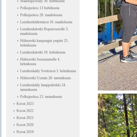
Maastopyöräily 30. huhtikuuta
Polkujuoksu 13 huhtikuuta
Polkujuoksu 28. maaliskuuta
Lumikenkäilemässä 10. maaliskuuta
Lumikenkäretki Hopeavuorelle 3.
maaliskuuta
Hiihtoretki kaupungin ympäri 25.
helmikuuta
Lumikenkäretki 18. helmikuuta
Hiihtoretki Suonummelle 4.
helmikuuta
Lumikenkäily Sveitsissä 3. helmikuuta
Hiihtoretki Usmiin 28. tammikuuta
Lumikenkäily lamppulenkki 24.
tammikuuta
Polkujuoksu 23. tammikuuta
Kuvat 2023
Kuvat 2022
Kuvat 2021
Kuvat 2020
Kuvat 2019