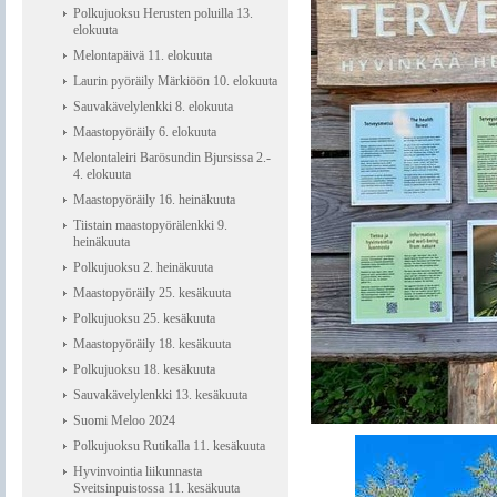
Polkujuoksu Herusten poluilla 13.
elokuuta
Melontapäivä 11. elokuuta
Laurin pyöräily Märkiöön 10. elokuuta
Sauvakävelylenkki 8. elokuuta
Maastopyöräily 6. elokuuta
Melontaleiri Barösundin Bjursissa 2.-
4. elokuuta
Maastopyöräily 16. heinäkuuta
Tiistain maastopyörälenkki 9.
heinäkuuta
Polkujuoksu 2. heinäkuuta
Maastopyöräily 25. kesäkuuta
Polkujuoksu 25. kesäkuuta
Maastopyöräily 18. kesäkuuta
Polkujuoksu 18. kesäkuuta
Sauvakävelylenkki 13. kesäkuuta
Suomi Meloo 2024
Polkujuoksu Rutikalla 11. kesäkuuta
Hyvinvointia liikunnasta
Sveitsinpuistossa 11. kesäkuuta