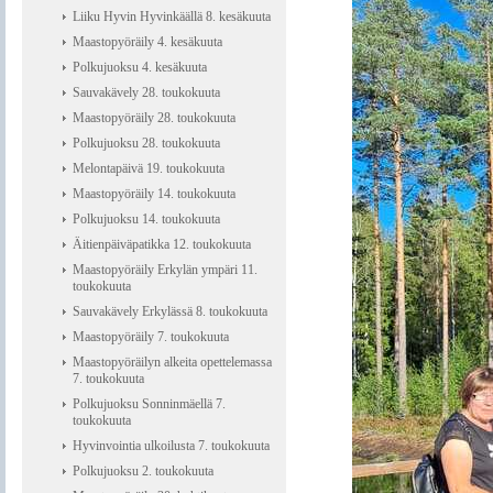
Liiku Hyvin Hyvinkäällä 8. kesäkuuta
Maastopyöräily 4. kesäkuuta
Polkujuoksu 4. kesäkuuta
Sauvakävely 28. toukokuuta
Maastopyöräily 28. toukokuuta
Polkujuoksu 28. toukokuuta
Melontapäivä 19. toukokuuta
Maastopyöräily 14. toukokuuta
Polkujuoksu 14. toukokuuta
Äitienpäiväpatikka 12. toukokuuta
Maastopyöräily Erkylän ympäri 11.
toukokuuta
Sauvakävely Erkylässä 8. toukokuuta
Maastopyöräily 7. toukokuuta
Maastopyöräilyn alkeita opettelemassa
7. toukokuuta
Polkujuoksu Sonninmäellä 7.
toukokuuta
Hyvinvointia ulkoilusta 7. toukokuuta
Polkujuoksu 2. toukokuuta