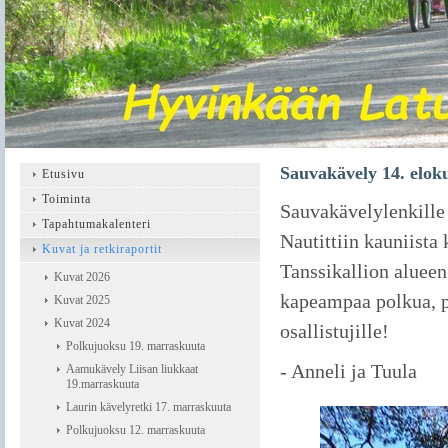
Sauvakävely 14. elok
Etusivu
Toiminta
Sauvakävelylenkille 
Tapahtumakalenteri
Nautittiin kauniista 
Kuvat ja retkiraportit
Tanssikallion alueen 
Kuvat 2026
kapeampaa polkua, pi
Kuvat 2025
Kuvat 2024
osallistujille!
Polkujuoksu 19. marraskuuta
- Anneli ja Tuula
Aamukävely Liisan liukkaat
19.marraskuuta
Laurin kävelyretki 17. marraskuuta
Polkujuoksu 12. marraskuuta