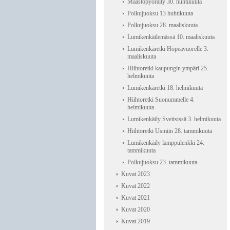
Maastopyöräily 30. huhtikuuta
Polkujuoksu 13 huhtikuuta
Polkujuoksu 28. maaliskuuta
Lumikenkäilemässä 10. maaliskuuta
Lumikenkäretki Hopeavuorelle 3.
maaliskuuta
Hiihtoretki kaupungin ympäri 25.
helmikuuta
Lumikenkäretki 18. helmikuuta
Hiihtoretki Suonummelle 4.
helmikuuta
Lumikenkäily Sveitsissä 3. helmikuuta
Hiihtoretki Usmiin 28. tammikuuta
Lumikenkäily lamppulenkki 24.
tammikuuta
Polkujuoksu 23. tammikuuta
Kuvat 2023
Kuvat 2022
Kuvat 2021
Kuvat 2020
Kuvat 2019