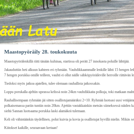
Maastopyöräily 28. toukokuuta
Maastopyörälenkillä riitti tänään kuhinaa, startissa oli peräti 27 innokasta poluille lähtijää.
Jakauduttiin heti alkuun kahteen eri ryhmään. Vauhdikkaammalle lenkille lähti 15 hengen let
7 hengen porukka omille teilleen, vauhti ei ollut näille sähköpyöräileville herroille riittävän 
Tiedoksi myös jatkoa ajatellen, tulee olemaan rauhallista jatkossakin.
Loppu porukalla ajeltiin upeassa kelissä noin 24km vauhdikkaita polkuja, toki matkaan mah
Rauhallisempaan ryhmään jäi sitten osallistujamääräksi 2+10. Ryhmää luotsasi uusi vetäj
polkaisemassa pariin tuntiin noin 20km. Ajettiin vastakkainkin metsän siimeksessä näiden 
sieltä Sannan luotsaama porukka laski alamäkeä tulemaan.
Keli oli vähintäänkin täydellinen, polut kuivia ja kovia ja osallistujat hyvillä mielin. Mikä
Kiitokset kaikille, seuraavaan kertaan!