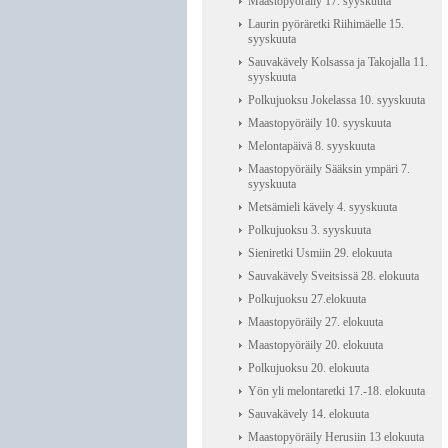
Maastopyöräily 17. syyskuuta
Laurin pyöräretki Riihimäelle 15.
syyskuuta
Sauvakävely Kolsassa ja Takojalla 11.
syyskuuta
Polkujuoksu Jokelassa 10. syyskuuta
Maastopyöräily 10. syyskuuta
Melontapäivä 8. syyskuuta
Maastopyöräily Sääksin ympäri 7.
syyskuuta
Metsämieli kävely 4. syyskuuta
Polkujuoksu 3. syyskuuta
Sieniretki Usmiin 29. elokuuta
Sauvakävely Sveitsissä 28. elokuuta
Polkujuoksu 27.elokuuta
Maastopyöräily 27. elokuuta
Maastopyöräily 20. elokuuta
Polkujuoksu 20. elokuuta
Yön yli melontaretki 17.-18. elokuuta
Sauvakävely 14. elokuuta
Maastopyöräily Herusiin 13 elokuuta