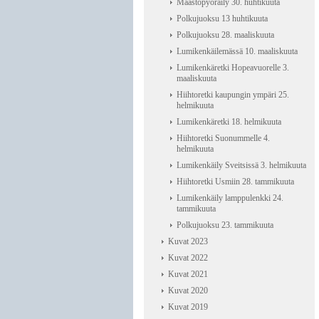
Maastopyöräily 30. huhtikuuta
Polkujuoksu 13 huhtikuuta
Polkujuoksu 28. maaliskuuta
Lumikenkäilemässä 10. maaliskuuta
Lumikenkäretki Hopeavuorelle 3.
maaliskuuta
Hiihtoretki kaupungin ympäri 25.
helmikuuta
Lumikenkäretki 18. helmikuuta
Hiihtoretki Suonummelle 4.
helmikuuta
Lumikenkäily Sveitsissä 3. helmikuuta
Hiihtoretki Usmiin 28. tammikuuta
Lumikenkäily lamppulenkki 24.
tammikuuta
Polkujuoksu 23. tammikuuta
Kuvat 2023
Kuvat 2022
Kuvat 2021
Kuvat 2020
Kuvat 2019