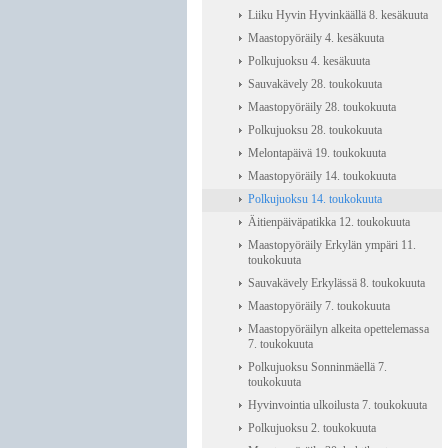
Liiku Hyvin Hyvinkäällä 8. kesäkuuta
Maastopyöräily 4. kesäkuuta
Polkujuoksu 4. kesäkuuta
Sauvakävely 28. toukokuuta
Maastopyöräily 28. toukokuuta
Polkujuoksu 28. toukokuuta
Melontapäivä 19. toukokuuta
Maastopyöräily 14. toukokuuta
Polkujuoksu 14. toukokuuta
Äitienpäiväpatikka 12. toukokuuta
Maastopyöräily Erkylän ympäri 11.
toukokuuta
Sauvakävely Erkylässä 8. toukokuuta
Maastopyöräily 7. toukokuuta
Maastopyöräilyn alkeita opettelemassa
7. toukokuuta
Polkujuoksu Sonninmäellä 7.
toukokuuta
Hyvinvointia ulkoilusta 7. toukokuuta
Polkujuoksu 2. toukokuuta