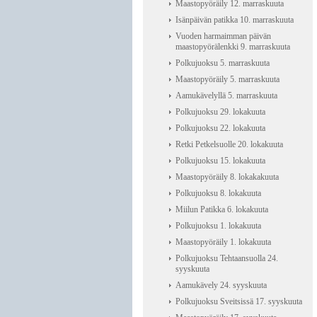
Maastopyöräily 12. marraskuuta
Isänpäivän patikka 10. marraskuuta
Vuoden harmaimman päivän
maastopyörälenkki 9. marraskuuta
Polkujuoksu 5. marraskuuta
Maastopyöräily 5. marraskuuta
Aamukävelyllä 5. marraskuuta
Polkujuoksu 29. lokakuuta
Polkujuoksu 22. lokakuuta
Retki Petkelsuolle 20. lokakuuta
Polkujuoksu 15. lokakuuta
Maastopyöräily 8. lokakakuuta
Polkujuoksu 8. lokakuuta
Miilun Patikka 6. lokakuuta
Polkujuoksu 1. lokakuuta
Maastopyöräily 1. lokakuuta
Polkujuoksu Tehtaansuolla 24.
syyskuuta
Aamukävely 24. syyskuuta
Polkujuoksu Sveitsissä 17. syyskuuta