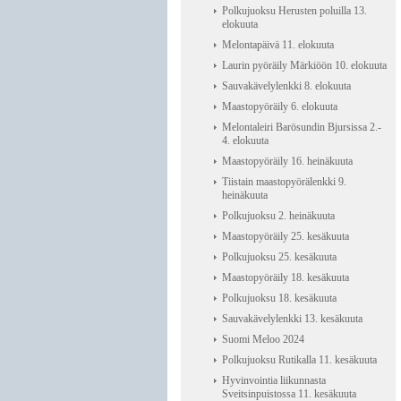
Polkujuoksu Herusten poluilla 13.
elokuuta
Melontapäivä 11. elokuuta
Laurin pyöräily Märkiöön 10. elokuuta
Sauvakävelylenkki 8. elokuuta
Maastopyöräily 6. elokuuta
Melontaleiri Barösundin Bjursissa 2.-
4. elokuuta
Maastopyöräily 16. heinäkuuta
Tiistain maastopyörälenkki 9.
heinäkuuta
Polkujuoksu 2. heinäkuuta
Maastopyöräily 25. kesäkuuta
Polkujuoksu 25. kesäkuuta
Maastopyöräily 18. kesäkuuta
Polkujuoksu 18. kesäkuuta
Sauvakävelylenkki 13. kesäkuuta
Suomi Meloo 2024
Polkujuoksu Rutikalla 11. kesäkuuta
Hyvinvointia liikunnasta
Sveitsinpuistossa 11. kesäkuuta