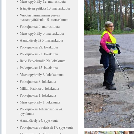
Maastopyöräily 12. marraskuuta
Isänpäivän patikka 10. marraskuuta
Vuoden harmaimman päivän
maastopyörälenkki 9. marraskuuta
Polkujuoksu 5. marraskuuta
Maastopyöräily 5. marraskuuta
Aamukävelyllä 5. marraskuuta
Polkujuoksu 29. lokakuuta
Polkujuoksu 22. lokakuuta
Retki Petkelsuolle 20. lokakuuta
Polkujuoksu 15. lokakuuta
Maastopyöräily 8. lokakakuuta
Polkujuoksu 8. lokakuuta
Miilun Patikka 6. lokakuuta
Polkujuoksu 1. lokakuuta
Maastopyöräily 1. lokakuuta
Polkujuoksu Tehtaansuolla 24.
syyskuuta
Aamukävely 24. syyskuuta
Polkujuoksu Sveitsissä 17. syyskuuta