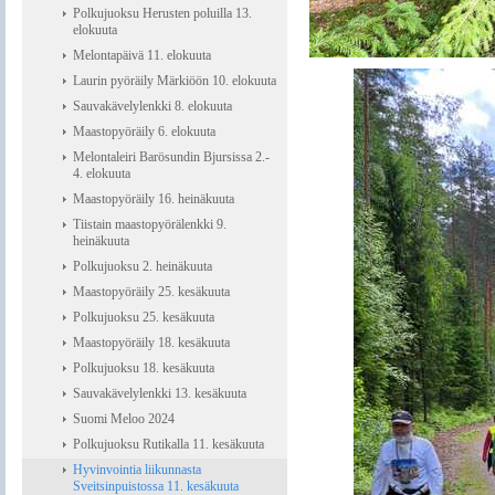
Polkujuoksu Herusten poluilla 13.
elokuuta
Melontapäivä 11. elokuuta
Laurin pyöräily Märkiöön 10. elokuuta
Sauvakävelylenkki 8. elokuuta
Maastopyöräily 6. elokuuta
Melontaleiri Barösundin Bjursissa 2.-
4. elokuuta
Maastopyöräily 16. heinäkuuta
Tiistain maastopyörälenkki 9.
heinäkuuta
Polkujuoksu 2. heinäkuuta
Maastopyöräily 25. kesäkuuta
Polkujuoksu 25. kesäkuuta
Maastopyöräily 18. kesäkuuta
Polkujuoksu 18. kesäkuuta
Sauvakävelylenkki 13. kesäkuuta
Suomi Meloo 2024
Polkujuoksu Rutikalla 11. kesäkuuta
Hyvinvointia liikunnasta
Sveitsinpuistossa 11. kesäkuuta