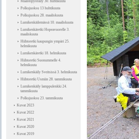
Maastopyöräily 30. huhtikuuta
Polkujuoksu 13 huhtikuuta
Polkujuoksu 28. maaliskuuta
Lumikenkäilemässä 10. maaliskuuta
Lumikenkäretki Hopeavuorelle 3.
maaliskuuta
Hiihtoretki kaupungin ympäri 25.
helmikuuta
Lumikenkäretki 18. helmikuuta
Hiihtoretki Suonummelle 4.
helmikuuta
Lumikenkäily Sveitsissä 3. helmikuuta
Hiihtoretki Usmiin 28. tammikuuta
Lumikenkäily lamppulenkki 24.
tammikuuta
Polkujuoksu 23. tammikuuta
Kuvat 2023
Kuvat 2022
Kuvat 2021
Kuvat 2020
Kuvat 2019