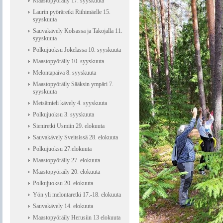
Maastopyöräily 17. syyskuuta
Laurin pyöräretki Riihimäelle 15.
syyskuuta
Sauvakävely Kolsassa ja Takojalla 11.
syyskuuta
Polkujuoksu Jokelassa 10. syyskuuta
Maastopyöräily 10. syyskuuta
Melontapäivä 8. syyskuuta
Maastopyöräily Sääksin ympäri 7.
syyskuuta
Metsämieli kävely 4. syyskuuta
Polkujuoksu 3. syyskuuta
Sieniretki Usmiin 29. elokuuta
Sauvakävely Sveitsissä 28. elokuuta
Polkujuoksu 27.elokuuta
Maastopyöräily 27. elokuuta
Maastopyöräily 20. elokuuta
Polkujuoksu 20. elokuuta
Yön yli melontaretki 17.-18. elokuuta
Sauvakävely 14. elokuuta
Maastopyöräily Herusiin 13 elokuuta