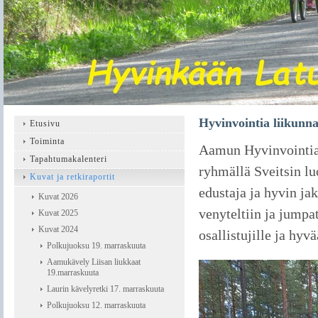
Hyvinvointia liikunna
Etusivu
Toiminta
Aamun Hyvinvointia l
Tapahtumakalenteri
ryhmällä Sveitsin l
Kuvat ja retkiraportit
edustaja ja hyvin ja
Kuvat 2026
venyteltiin ja jumpa
Kuvat 2025
Kuvat 2024
osallistujille ja hyv
Polkujuoksu 19. marraskuuta
Aamukävely Liisan liukkaat
19.marraskuuta
Laurin kävelyretki 17. marraskuuta
Polkujuoksu 12. marraskuuta