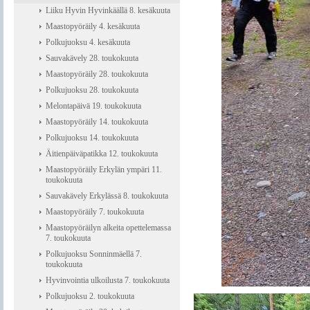
Liiku Hyvin Hyvinkäällä 8. kesäkuuta
Maastopyöräily 4. kesäkuuta
Polkujuoksu 4. kesäkuuta
Sauvakävely 28. toukokuuta
Maastopyöräily 28. toukokuuta
Polkujuoksu 28. toukokuuta
Melontapäivä 19. toukokuuta
Maastopyöräily 14. toukokuuta
Polkujuoksu 14. toukokuuta
Äitienpäiväpatikka 12. toukokuuta
Maastopyöräily Erkylän ympäri 11.
toukokuuta
Sauvakävely Erkylässä 8. toukokuuta
Maastopyöräily 7. toukokuuta
Maastopyöräilyn alkeita opettelemassa
7. toukokuuta
Polkujuoksu Sonninmäellä 7.
toukokuuta
Hyvinvointia ulkoilusta 7. toukokuuta
Polkujuoksu 2. toukokuuta