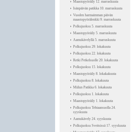
Maastopyöräily 12. marraskuuta
Isänpäivän patikka 10. marraskuuta
Vuoden harmaimman päivän
maastopyörälenkki 9. marraskuuta
Polkujuoksu 5. marraskuuta
Maastopyöräily 5. marraskuuta
Aamukävelyllä 5. marraskuuta
Polkujuoksu 29. lokakuuta
Polkujuoksu 22. lokakuuta
Retki Petkelsuolle 20. lokakuuta
Polkujuoksu 15. lokakuuta
Maastopyöräily 8. lokakakuuta
Polkujuoksu 8. lokakuuta
Miilun Patikka 6. lokakuuta
Polkujuoksu 1. lokakuuta
Maastopyöräily 1. lokakuuta
Polkujuoksu Tehtaansuolla 24.
syyskuuta
Aamukävely 24. syyskuuta
Polkujuoksu Sveitsissä 17. syyskuuta