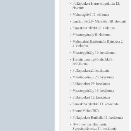
Polkujuoksu Herusten poluilla 13.
elokuuta
Melontapäivä 11. elokuuta
Laurin pyöräily Märkiöön 10. elokuuta
Sauvakävelylenkki 8. elokuuta
Maastopyöräily 6. elokuuta
Melontaleiri Barösundin Bjursissa 2.-
4. elokuuta
Maastopyöräily 16. heinäkuuta
Tiistain maastopyörälenkki 9.
heinäkuuta
Polkujuoksu 2. heinäkuuta
Maastopyöräily 25. kesäkuuta
Polkujuoksu 25. kesäkuuta
Maastopyöräily 18. kesäkuuta
Polkujuoksu 18. kesäkuuta
Sauvakävelylenkki 13. kesäkuuta
Suomi Meloo 2024
Polkujuoksu Rutikalla 11. kesäkuuta
Hyvinvointia liikunnasta
Sveitsinpuistossa 11. kesäkuuta