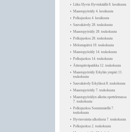
Liiku Hyvin Hyvinkäällä 8. kesäkuuta
Maastopyöräily 4. kesäkuuta
Polkujuoksu 4. kesäkuuta
Sauvakävely 28. toukokuuta
Maastopyöräily 28. toukokuuta
Polkujuoksu 28. toukokuuta
Melontapäivä 19. toukokuuta
Maastopyöräily 14. toukokuuta
Polkujuoksu 14. toukokuuta
Äitienpäiväpatikka 12. toukokuuta
Maastopyöräily Erkylän ympäri 11.
toukokuuta
Sauvakävely Erkylässä 8. toukokuuta
Maastopyöräily 7. toukokuuta
Maastopyöräilyn alkeita opettelemassa
7. toukokuuta
Polkujuoksu Sonninmäellä 7.
toukokuuta
Hyvinvointia ulkoilusta 7. toukokuuta
Polkujuoksu 2. toukokuuta