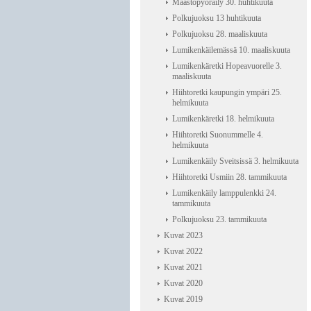
Maastopyöräily 30. huhtikuuta
Polkujuoksu 13 huhtikuuta
Polkujuoksu 28. maaliskuuta
Lumikenkäilemässä 10. maaliskuuta
Lumikenkäretki Hopeavuorelle 3.
maaliskuuta
Hiihtoretki kaupungin ympäri 25.
helmikuuta
Lumikenkäretki 18. helmikuuta
Hiihtoretki Suonummelle 4.
helmikuuta
Lumikenkäily Sveitsissä 3. helmikuuta
Hiihtoretki Usmiin 28. tammikuuta
Lumikenkäily lamppulenkki 24.
tammikuuta
Polkujuoksu 23. tammikuuta
Kuvat 2023
Kuvat 2022
Kuvat 2021
Kuvat 2020
Kuvat 2019