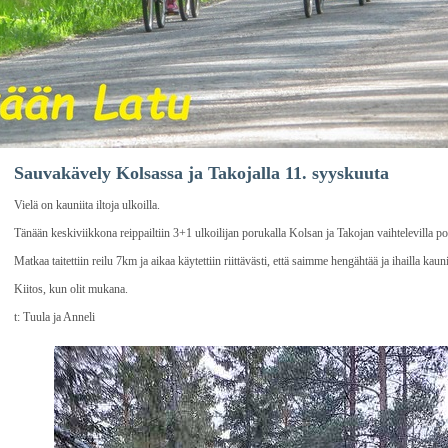
Sauvakävely Kolsassa ja Takojalla 11. syyskuuta
Vielä on kauniita iltoja ulkoilla.
Tänään keskiviikkona reippailtiin 3+1 ulkoilijan porukalla Kolsan ja Takojan vaihtelevilla pol
Matkaa taitettiin reilu 7km ja aikaa käytettiin riittävästi, että saimme hengähtää ja ihailla kaunii
Kiitos, kun olit mukana.
t: Tuula ja Anneli