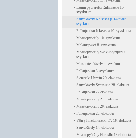
Maastopyöräily 17. syyskuuta
Laurin pyöräretki Riihimäelle 15.
syyskuuta
Sauvakävely Kolsassa ja Takojalla 11.
syyskuuta
Polkujuoksu Jokelassa 10. syyskuuta
Maastopyöräily 10. syyskuuta
Melontapäivä 8. syyskuuta
Maastopyöräily Sääksin ympäri 7.
syyskuuta
Metsämieli kävely 4. syyskuuta
Polkujuoksu 3. syyskuuta
Sieniretki Usmiin 29. elokuuta
Sauvakävely Sveitsissä 28. elokuuta
Polkujuoksu 27.elokuuta
Maastopyöräily 27. elokuuta
Maastopyöräily 20. elokuuta
Polkujuoksu 20. elokuuta
Yön yli melontaretki 17.-18. elokuuta
Sauvakävely 14. elokuuta
Maastopyöräily Herusiin 13 elokuuta