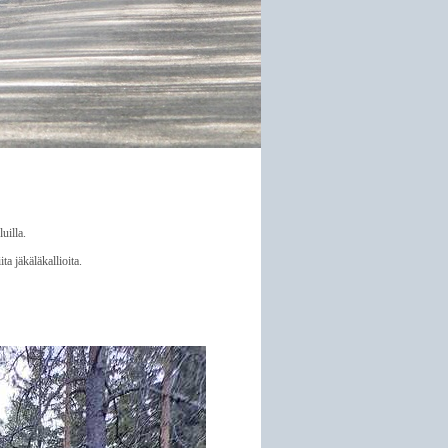
uilla.
ta jäkäläkallioita.