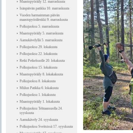
Maastopyöräily 12. marraskuuta
Isänpäivän patikka 10. marraskuuta
Vuoden harmaimman päivän
maastopyörälenkki 9. marraskuuta
Polkujuoksu 5. marraskuuta
Maastopyöräily 5. marraskuuta
Aamukävelyllä 5. marraskuuta
Polkujuoksu 29. lokakuuta
Polkujuoksu 22. lokakuuta
Retki Petkelsuolle 20. lokakuuta
Polkujuoksu 15. lokakuuta
Maastopyöräily 8. lokakakuuta
Polkujuoksu 8. lokakuuta
Miilun Patikka 6. lokakuuta
Polkujuoksu 1. lokakuuta
Maastopyöräily 1. lokakuuta
Polkujuoksu Tehtaansuolla 24.
syyskuuta
Aamukävely 24. syyskuuta
Polkujuoksu Sveitsissä 17. syyskuuta