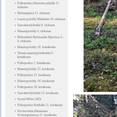
Polkujuoksu Herusten poluilla 13.
elokuuta
Melontapäivä 11. elokuuta
Laurin pyöräily Märkiöön 10. elokuuta
Sauvakävelylenkki 8. elokuuta
Maastopyöräily 6. elokuuta
Melontaleiri Barösundin Bjursissa 2.-
4. elokuuta
Maastopyöräily 16. heinäkuuta
Tiistain maastopyörälenkki 9.
heinäkuuta
Polkujuoksu 2. heinäkuuta
Maastopyöräily 25. kesäkuuta
Polkujuoksu 25. kesäkuuta
Maastopyöräily 18. kesäkuuta
Polkujuoksu 18. kesäkuuta
Sauvakävelylenkki 13. kesäkuuta
Suomi Meloo 2024
Polkujuoksu Rutikalla 11. kesäkuuta
Hyvinvointia liikunnasta
Sveitsinpuistossa 11. kesäkuuta