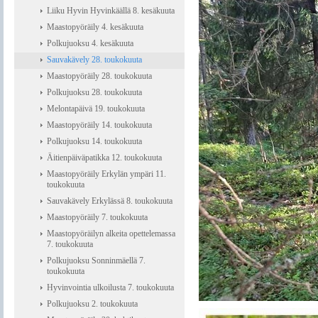
Liiku Hyvin Hyvinkäällä 8. kesäkuuta
Maastopyöräily 4. kesäkuuta
Polkujuoksu 4. kesäkuuta
Sauvakävely 28. toukokuuta
Maastopyöräily 28. toukokuuta
Polkujuoksu 28. toukokuuta
Melontapäivä 19. toukokuuta
Maastopyöräily 14. toukokuuta
Polkujuoksu 14. toukokuuta
Äitienpäiväpatikka 12. toukokuuta
Maastopyöräily Erkylän ympäri 11.
toukokuuta
Sauvakävely Erkylässä 8. toukokuuta
Maastopyöräily 7. toukokuuta
Maastopyöräilyn alkeita opettelemassa
7. toukokuuta
Polkujuoksu Sonninmäellä 7.
toukokuuta
Hyvinvointia ulkoilusta 7. toukokuuta
Polkujuoksu 2. toukokuuta