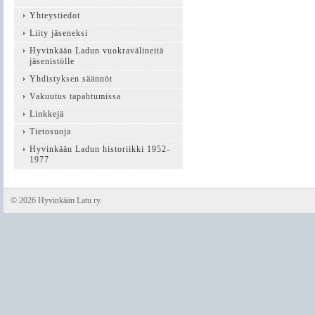
Yhteystiedot
Liity jäseneksi
Hyvinkään Ladun vuokravälineitä
jäsenistölle
Yhdistyksen säännöt
Vakuutus tapahtumissa
Linkkejä
Tietosuoja
Hyvinkään Ladun historiikki 1952-
1977
©
2026 Hyvinkään Latu ry.