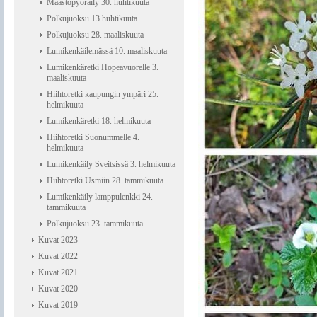
Maastopyöräily 30. huhtikuuta
Polkujuoksu 13 huhtikuuta
Polkujuoksu 28. maaliskuuta
Lumikenkäilemässä 10. maaliskuuta
Lumikenkäretki Hopeavuorelle 3.
maaliskuuta
Hiihtoretki kaupungin ympäri 25.
helmikuuta
Lumikenkäretki 18. helmikuuta
Hiihtoretki Suonummelle 4.
helmikuuta
Lumikenkäily Sveitsissä 3. helmikuuta
Hiihtoretki Usmiin 28. tammikuuta
Lumikenkäily lamppulenkki 24.
tammikuuta
Polkujuoksu 23. tammikuuta
Kuvat 2023
Kuvat 2022
Kuvat 2021
Kuvat 2020
Kuvat 2019