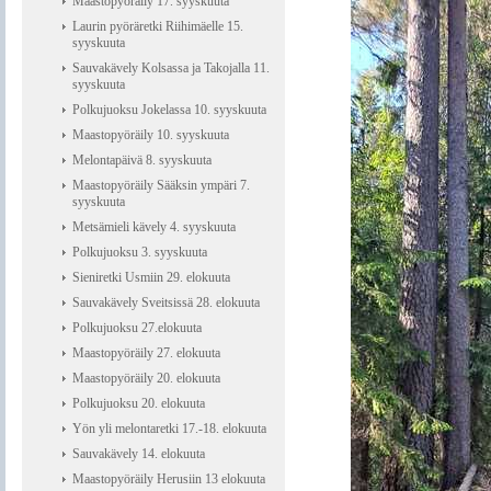
Maastopyöräily 17. syyskuuta
Laurin pyöräretki Riihimäelle 15.
syyskuuta
Sauvakävely Kolsassa ja Takojalla 11.
syyskuuta
Polkujuoksu Jokelassa 10. syyskuuta
Maastopyöräily 10. syyskuuta
Melontapäivä 8. syyskuuta
Maastopyöräily Sääksin ympäri 7.
syyskuuta
Metsämieli kävely 4. syyskuuta
Polkujuoksu 3. syyskuuta
Sieniretki Usmiin 29. elokuuta
Sauvakävely Sveitsissä 28. elokuuta
Polkujuoksu 27.elokuuta
Maastopyöräily 27. elokuuta
Maastopyöräily 20. elokuuta
Polkujuoksu 20. elokuuta
Yön yli melontaretki 17.-18. elokuuta
Sauvakävely 14. elokuuta
Maastopyöräily Herusiin 13 elokuuta