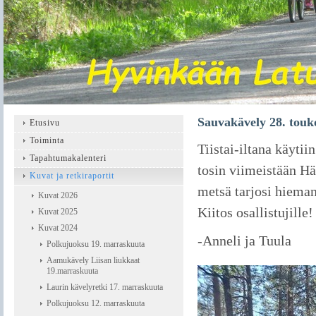
Sauvakävely 28. tou
Etusivu
Toiminta
Tiistai-iltana käyti
Tapahtumakalenteri
tosin viimeistään H
Kuvat ja retkiraportit
metsä tarjosi hieman
Kuvat 2026
Kiitos osallistujille!
Kuvat 2025
Kuvat 2024
-Anneli ja Tuula
Polkujuoksu 19. marraskuuta
Aamukävely Liisan liukkaat
19.marraskuuta
Laurin kävelyretki 17. marraskuuta
Polkujuoksu 12. marraskuuta