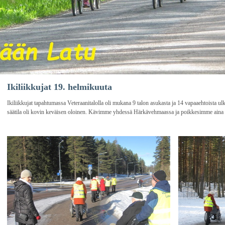
Ikiliikkujat 19. helmikuuta
Ikiliikkujat tapahtumassa Veteraanitalolla oli mukana 9 talon asukasta ja 14 vapaaehtoista u
säätila oli kovin keväisen oloinen. Kävimme yhdessä Härkävehmaassa ja poikkesimme aina Sv