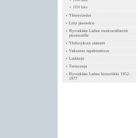
1960 luku
1950 luku
Yhteystiedot
Liity jäseneksi
Hyvinkään Ladun vuokravälineitä
jäsenistölle
Yhdistyksen säännöt
Vakuutus tapahtumissa
Linkkejä
Tietosuoja
Hyvinkään Ladun historiikki 1952-
1977