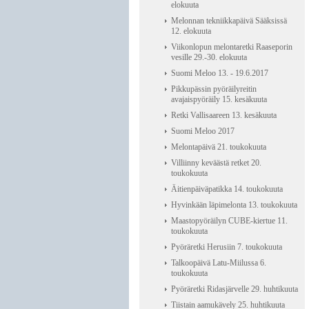
elokuuta
Melonnan tekniikkapäivä Sääksissä
12. elokuuta
Viikonlopun melontaretki Raaseporin
vesille 29.-30. elokuuta
Suomi Meloo 13. - 19.6.2017
Pikkupässin pyöräilyreitin
avajaispyöräily 15. kesäkuuta
Retki Vallisaareen 13. kesäkuuta
Suomi Meloo 2017
Melontapäivä 21. toukokuuta
Villiinny keväästä retket 20.
toukokuuta
Äitienpäiväpatikka 14. toukokuuta
Hyvinkään läpimelonta 13. toukokuuta
Maastopyöräilyn CUBE-kiertue 11.
toukokuuta
Pyöräretki Herusiin 7. toukokuuta
Talkoopäivä Latu-Miilussa 6.
toukokuuta
Pyöräretki Ridasjärvelle 29. huhtikuuta
Tiistain aamukävely 25. huhtikuuta