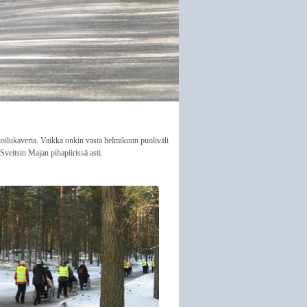
lkoilukaveria. Vaikka onkin vasta helmikuun puoliväli
eitsin Majan pihapiirissä asti.