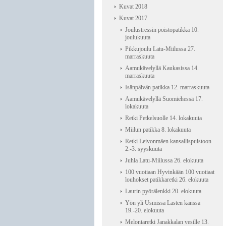
Kuvat 2018
Kuvat 2017
Joulustressin poistopatikka 10.
joulukuuta
Pikkujoulu Latu-Miilussa 27.
marraskuuta
Aamukävelyllä Kaukasissa 14.
marraskuuta
Isänpäivän patikka 12. marraskuuta
Aamukävelyllä Suomiehessä 17.
lokakuuta
Retki Petkelsuolle 14. lokakuuta
Miilun patikka 8. lokakuuta
Retki Leivonmäen kansallispuistoon
2.-3. syyskuuta
Juhla Latu-Miilussa 26. elokuuta
100 vuotiaan Hyvinkään 100 vuotiaat
louhokset patikkaretki 26. elokuuta
Laurin pyörälenkki 20. elokuuta
Yön yli Usmissa Lasten kanssa
19.-20. elokuuta
Melontaretki Janakkalan vesille 13.